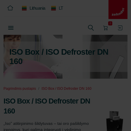
Lithuania
LT
0
ISO Box / ISO Defroster DN
160
Pagrindinis puslapis
ISO Box / ISO Defroster DN 160
ISO Box / ISO Defroster DN
160
„Iso" atitirpinimo šildytuvas – tai oro pašildymo 
įrenginys, kurį galima integruoti į vėdinimo 