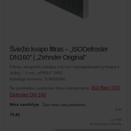
Šviežio kvapo filtras – „ISODefroster
DN160" | „Zehnder Original"
Filtras, saugantis patalpų orą nuo nepageidaujamų kvapų ir
dulkių – 1 vnt. „ePM10" (M5)
Katalogo numeris: 524000080
ISO Box / ISO
Šis produktas randamas šiose kategorijose:
Defroster DN 160
Nėra sandėlyje
Šiuo metu nėra prieinama
EUR
75.81
su PVM
be pristatymo mokesčių