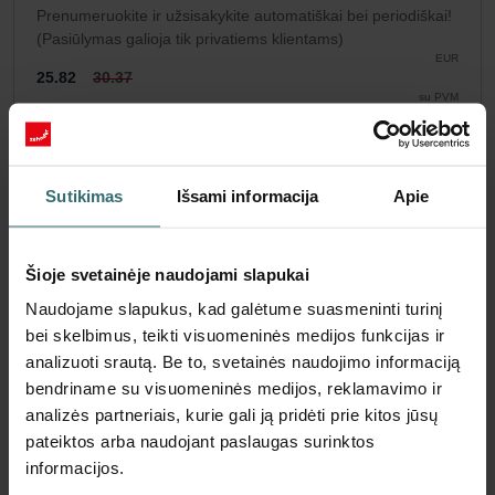
Prenumeruokite ir užsisakykite automatiškai bei periodiškai!
(Pasiūlymas galioja tik privatiems klientams)
EUR
25.82
30.37
su PVM
be pristatymo mokesčių
Prenumeruoti
Sutikimas
Išsami informacija
Apie
Šioje svetainėje naudojami slapukai
Naudojame slapukus, kad galėtume suasmeninti turinį
bei skelbimus, teikti visuomeninės medijos funkcijas ir
analizuoti srautą. Be to, svetainės naudojimo informaciją
bendriname su visuomeninės medijos, reklamavimo ir
analizės partneriais, kurie gali ją pridėti prie kitos jūsų
pateiktos arba naudojant paslaugas surinktos
informacijos.