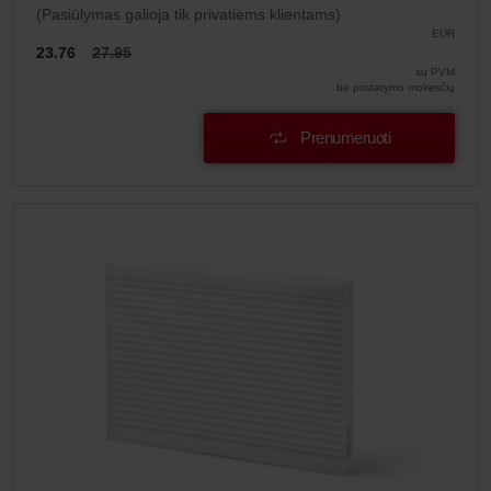
(Pasiūlymas galioja tik privatiems klientams)
EUR
23.76
27.95
su PVM
be pristatymo mokesčių
Prenumeruoti