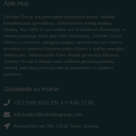
Apie mus
Zehnder Group yra pirmaujanti tarptautinė įmonė, teikianti
kompleksinius sprendimus, užtikrinančius sveiką patalpų
klimatą. Nuo 1895 m. jos būstinė yra Gränichene (Šveicarija), o
visame pasaulyje dirba apie 3300 darbuotojų. Zehnder Group
šildymo ir vėsinimo, patogios patalpų vėdinimo bei oro valymo
produktai ir sistemos išsiskiria puikiu dizainu ir aukštu energijos
efektyvumu. Vadovaujantis šūkiu Visada geriausias klimatas,
Zehnder Group ir ateityje sieks užtikrinti geriausią patalpų
klimatą, kad taptų pirmuoju klientų pasirinkimu ir patikimu
partneriu.
Susisiekite su mumis
+372 5380 4203, EN, I–V 9.00–17.00
info.baltics@zehndergroup.com
Rannamõisa tee 38d, 13516 Tallinn, Estonia