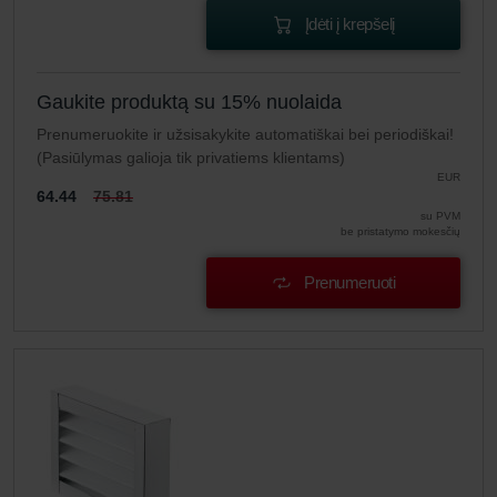
Įdėti į krepšelį
Gaukite produktą su 15% nuolaida
Prenumeruokite ir užsisakykite automatiškai bei periodiškai!
(Pasiūlymas galioja tik privatiems klientams)
EUR
64.44
75.81
su PVM
be pristatymo mokesčių
Prenumeruoti