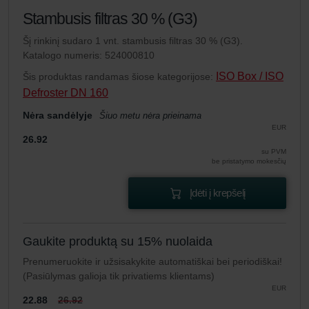
Stambusis filtras 30 % (G3)
Šį rinkinį sudaro 1 vnt. stambusis filtras 30 % (G3).
Katalogo numeris: 524000810
ISO Box / ISO
Šis produktas randamas šiose kategorijose:
Defroster DN 160
Nėra sandėlyje
Šiuo metu nėra prieinama
EUR
26.92
su PVM
be pristatymo mokesčių
Įdėti į krepšelį
Gaukite produktą su 15% nuolaida
Prenumeruokite ir užsisakykite automatiškai bei periodiškai!
(Pasiūlymas galioja tik privatiems klientams)
EUR
22.88
26.92