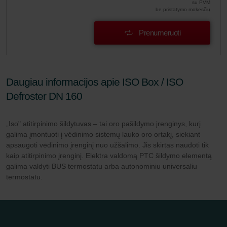
su PVM
be pristatymo mokesčių
Prenumeruoti
Daugiau informacijos apie ISO Box / ISO
Defroster DN 160
„Iso" atitirpinimo šildytuvas – tai oro pašildymo įrenginys, kurį
galima įmontuoti į vėdinimo sistemų lauko oro ortakį, siekiant
apsaugoti vėdinimo įrenginį nuo užšalimo. Jis skirtas naudoti tik
kaip atitirpinimo įrenginį. Elektra valdomą PTC šildymo elementą
galima valdyti BUS termostatu arba autonominiu universaliu
termostatu.