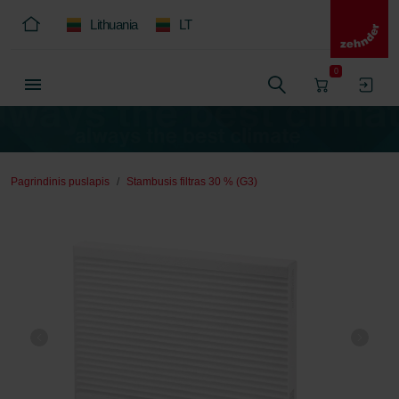
Lithuania
LT
0
Pagrindinis puslapis
Stambusis filtras 30 % (G3)