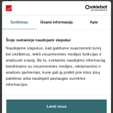
26.92
su PVM
be pristatymo mokesčių
Įdėti į krepšelį
Sutikimas
Išsami informacija
Apie
Gaukite produktą su 15% nuolaida
Šioje svetainėje naudojami slapukai
Prenumeruokite ir užsisakykite automatiškai bei periodiškai!
(Pasiūlymas galioja tik privatiems klientams)
Naudojame slapukus, kad galėtume suasmeninti turinį
bei skelbimus, teikti visuomeninės medijos funkcijas ir
EUR
22.88
26.92
analizuoti srautą. Be to, svetainės naudojimo informaciją
su PVM
bendriname su visuomeninės medijos, reklamavimo ir
be pristatymo mokesčių
analizės partneriais, kurie gali ją pridėti prie kitos jūsų
Prenumeruoti
pateiktos arba naudojant paslaugas surinktos
informacijos.
Daugiau apie mūsų Stambusis filtras 30 %
(G3)
Leisti visus