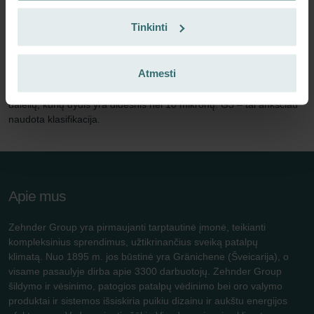
Šį rinkinį sudaro 1 vnt. „Coarse 30 %“ (G3) filtras.
Tinkinti
„Coarse 30 %“ – tai pavadinimas pagal naują filtrų standartą ISO
16890. „Coarse“ reiškia daleles, didesnes nei 10 mikronų.
Atmesti
„Coarse 30 %“ reiškia, kad pašalinama ne mažiau kaip 30 %
dalelių, kurių dydis yra didesnis nei 10 mikronų. G3 – tai anksčiau
naudota klasifikacija.
Apie mus
Zehnder Group yra pirmaujanti tarptautinė įmonė, teikianti
kompleksinius sprendimus, užtikrinančius sveiką patalpų
klimatą. Nuo 1895 m. jos būstinė yra Gränichene (Šveicarija), o
visame pasaulyje dirba apie 3300 darbuotojų. Zehnder Group
šildymo ir vėsinimo, patogios patalpų vėdinimo bei oro valymo
produktai ir sistemos išsiskiria puikiu dizainu ir aukštu energijos