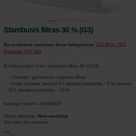
Stambusis filtras 30 % (G3)
ISO Box / ISO
Šis produktas randamas šiose kategorijose:
Defroster DN 160
Šį rinkinį sudaro 1 vnt. stambusis filtras 30 % (G3).
- „Zehnder" gaminamas originalus filtras
- Kiekio nuolaida: perkant 5 ir daugiau komplektų – 5 %, perkant
10 ir daugiau komplektų – 10 %
Katalogo numeris: 524000810
Likutis sandėlyje:
Nėra sandėlyje
Šiuo metu nėra prieinama
EUR