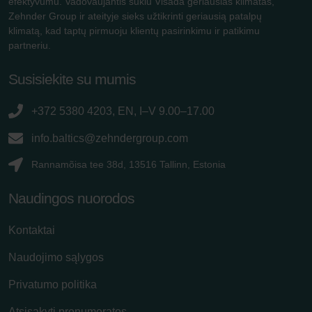
efektyvumu. Vadovaujantis šūkiu Visada geriausias klimatas,
Zehnder Group ir ateityje sieks užtikrinti geriausią patalpų
klimatą, kad taptų pirmuoju klientų pasirinkimu ir patikimu
partneriu.
Susisiekite su mumis
+372 5380 4203, EN, I–V 9.00–17.00
info.baltics@zehndergroup.com
Rannamõisa tee 38d, 13516 Tallinn, Estonia
Naudingos nuorodos
Kontaktai
Naudojimo sąlygos
Privatumo politika
Atsisakyti prenumeratos