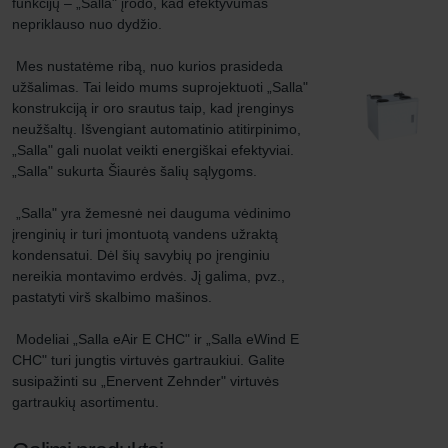
funkcijų – „Salla" įrodo, kad efektyvumas 
nepriklauso nuo dydžio.

 Mes nustatėme ribą, nuo kurios prasideda 
užšalimas. Tai leido mums suprojektuoti „Salla" 
konstrukciją ir oro srautus taip, kad įrenginys 
neužšaltų. Išvengiant automatinio atitirpinimo, 
„Salla" gali nuolat veikti energiškai efektyviai. 
„Salla" sukurta Šiaurės šalių sąlygoms.

 „Salla" yra žemesnė nei dauguma vėdinimo 
įrenginių ir turi įmontuotą vandens užraktą 
kondensatui. Dėl šių savybių po įrenginiu 
nereikia montavimo erdvės. Jį galima, pvz., 
pastatyti virš skalbimo mašinos.

 Modeliai „Salla eAir E CHC" ir „Salla eWind E 
CHC" turi jungtis virtuvės gartraukiui. Galite 
susipažinti su „Enervent Zehnder" virtuvės 
gartraukių asortimentu.