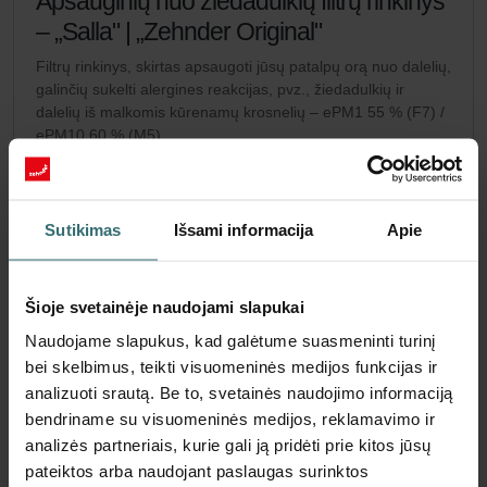
Apsauginių nuo žiedadulkių filtrų rinkinys
– „Salla" | „Zehnder Original"
Filtrų rinkinys, skirtas apsaugoti jūsų patalpų orą nuo dalelių,
galinčių sukelti alergines reakcijas, pvz., žiedadulkių ir
dalelių iš malkomis kūrenamų krosnelių – ePM1 55 % (F7) /
ePM10 60 % (M5)
Katalogo numeris: 471010944
Salla
Šis produktas randamas šiose kategorijose:
Ribotas prieinamumas
Sutikimas
Išsami informacija
Apie
Paprastai pristatoma per 6–10 darbo dienų.
EUR
55.66
Šioje svetainėje naudojami slapukai
su PVM
be pristatymo mokesčių
Naudojame slapukus, kad galėtume suasmeninti turinį
bei skelbimus, teikti visuomeninės medijos funkcijas ir
Įdėti į krepšelį
analizuoti srautą. Be to, svetainės naudojimo informaciją
bendriname su visuomeninės medijos, reklamavimo ir
analizės partneriais, kurie gali ją pridėti prie kitos jūsų
Gaukite produktą su 15% nuolaida
pateiktos arba naudojant paslaugas surinktos
Prenumeruokite ir užsisakykite automatiškai bei periodiškai!