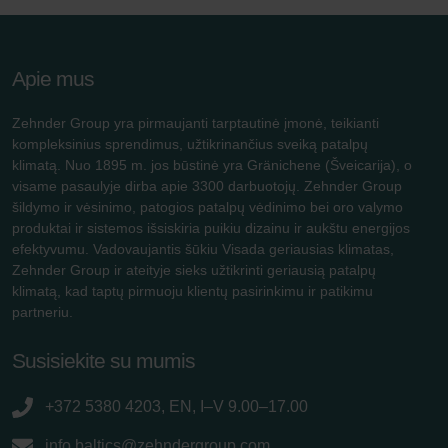
Apie mus
Zehnder Group yra pirmaujanti tarptautinė įmonė, teikianti
kompleksinius sprendimus, užtikrinančius sveiką patalpų
klimatą. Nuo 1895 m. jos būstinė yra Gränichene (Šveicarija), o
visame pasaulyje dirba apie 3300 darbuotojų. Zehnder Group
šildymo ir vėsinimo, patogios patalpų vėdinimo bei oro valymo
produktai ir sistemos išsiskiria puikiu dizainu ir aukštu energijos
efektyvumu. Vadovaujantis šūkiu Visada geriausias klimatas,
Zehnder Group ir ateityje sieks užtikrinti geriausią patalpų
klimatą, kad taptų pirmuoju klientų pasirinkimu ir patikimu
partneriu.
Susisiekite su mumis
+372 5380 4203, EN, I–V 9.00–17.00
info.baltics@zehndergroup.com