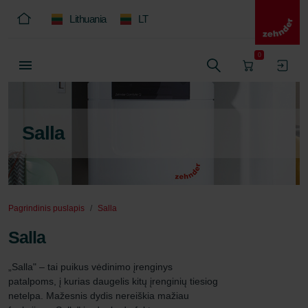
Lithuania
LT
0
Salla
Pagrindinis puslapis
Salla
Salla
„Salla" – tai puikus vėdinimo įrenginys 
patalpoms, į kurias daugelis kitų įrenginių tiesiog 
netelpa. Mažesnis dydis nereiškia mažiau 