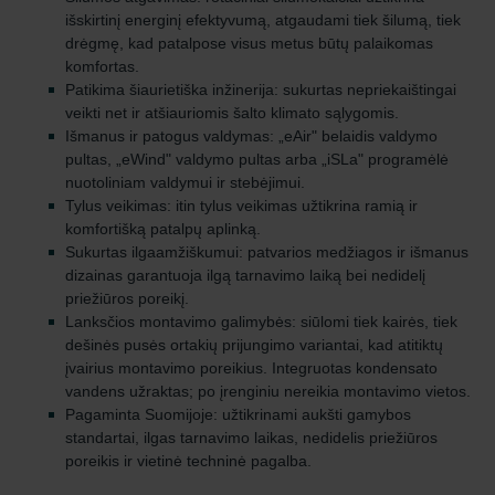
išskirtinį energinį efektyvumą, atgaudami tiek šilumą, tiek
drėgmę, kad patalpose visus metus būtų palaikomas
komfortas.
Patikima šiaurietiška inžinerija: sukurtas nepriekaištingai
veikti net ir atšiauriomis šalto klimato sąlygomis.
Išmanus ir patogus valdymas: „eAir" belaidis valdymo
pultas, „eWind" valdymo pultas arba „iSLa" programėlė
nuotoliniam valdymui ir stebėjimui.
Tylus veikimas: itin tylus veikimas užtikrina ramią ir
komfortišką patalpų aplinką.
Sukurtas ilgaamžiškumui: patvarios medžiagos ir išmanus
dizainas garantuoja ilgą tarnavimo laiką bei nedidelį
priežiūros poreikį.
Lanksčios montavimo galimybės: siūlomi tiek kairės, tiek
dešinės pusės ortakių prijungimo variantai, kad atitiktų
įvairius montavimo poreikius. Integruotas kondensato
vandens užraktas; po įrenginiu nereikia montavimo vietos.
Pagaminta Suomijoje: užtikrinami aukšti gamybos
standartai, ilgas tarnavimo laikas, nedidelis priežiūros
poreikis ir vietinė techninė pagalba.