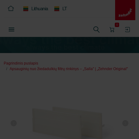
Lithuania
LT
0
Pagrindinis puslapis
Apsauginių nuo žiedadulkių filtrų rinkinys – „Salla" | „Zehnder Original"