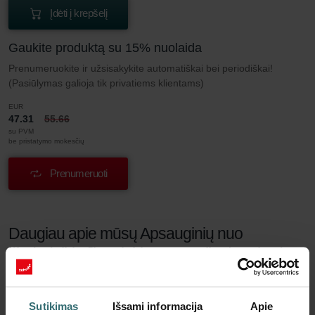
Įdėti į krepšelį
Gaukite produktą su 15% nuolaida
Prenumeruokite ir užsisakykite automatiškai bei periodiškai!
(Pasiūlymas galioja tik privatiems klientams)
EUR
47.31
55.66
su PVM
be pristatymo mokesčių
Prenumeruoti
Daugiau apie mūsų Apsauginių nuo
žiedadulkių filtrų rinkinys – „Salla" | „Zehnder
Original"
Sutikimas
Išsami informacija
Apie
Ar kenčiate nuo kvėpavimo takų alergijos? Nesvarbu, ar ji