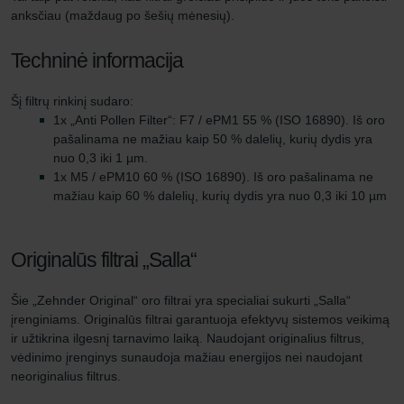
anksčiau (maždaug po šešių mėnesių).
Techninė informacija
Šį filtrų rinkinį sudaro:
1x „Anti Pollen Filter“: F7 / ePM1 55 % (ISO 16890). Iš oro
pašalinama ne mažiau kaip 50 % dalelių, kurių dydis yra
nuo 0,3 iki 1 µm.
1x M5 / ePM10 60 % (ISO 16890). Iš oro pašalinama ne
mažiau kaip 60 % dalelių, kurių dydis yra nuo 0,3 iki 10 µm
Originalūs filtrai „Salla“
Šie „Zehnder Original“ oro filtrai yra specialiai sukurti „Salla“
įrenginiams. Originalūs filtrai garantuoja efektyvų sistemos veikimą
ir užtikrina ilgesnį tarnavimo laiką. Naudojant originalius filtrus,
vėdinimo įrenginys sunaudoja mažiau energijos nei naudojant
neoriginalius filtrus.