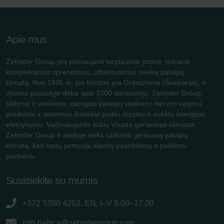
Apie mus
Zehnder Group yra pirmaujanti tarptautinė įmonė, teikianti
kompleksinius sprendimus, užtikrinančius sveiką patalpų
klimatą. Nuo 1895 m. jos būstinė yra Gränichene (Šveicarija), o
visame pasaulyje dirba apie 3300 darbuotojų. Zehnder Group
šildymo ir vėsinimo, patogios patalpų vėdinimo bei oro valymo
produktai ir sistemos išsiskiria puikiu dizainu ir aukštu energijos
efektyvumu. Vadovaujantis šūkiu Visada geriausias klimatas,
Zehnder Group ir ateityje sieks užtikrinti geriausią patalpų
klimatą, kad taptų pirmuoju klientų pasirinkimu ir patikimu
partneriu.
Susisiekite su mumis
+372 5380 4203, EN, I–V 9.00–17.00
info.baltics@zehndergroup.com