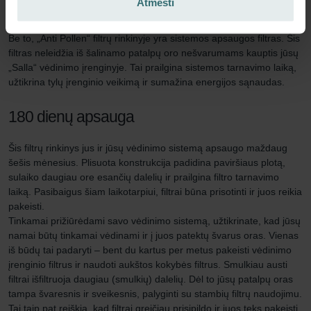
Atmesti
gyvenamąsias patalpas. Tai užtikrina geresnę patalpų oro kokybę,
leidžiančią jums geriau susikaupti, dirbti ir miegoti.
Be to, „Anti Pollen“ filtrų rinkinyje yra sistemos apsaugos filtras. Šis
filtras neleidžia iš šalinamo patalpų oro nešvarumams kauptis jūsų
„Salla“ vėdinimo įrenginyje. Tai prailgina sistemos tarnavimo laiką,
užtikrina tylų įrenginio veikimą ir sumažina energijos sąnaudas.
180 dienų apsauga
Šis filtrų rinkinys jus ir jūsų vėdinimo sistemą apsaugo maždaug
šešis mėnesius. Plisuota konstrukcija padidina paviršiaus plotą,
sulaiko daugiau ore esančių dalelių ir prailgina filtro tarnavimo
laiką. Pasibaigus šiam laikotarpiui, filtrai būna prisotinti ir juos reikia
pakeisti.
Tinkamai prižiūrėdami savo vėdinimo sistemą, užtikrinate, kad jūsų
namai būtų tinkamai vėdinami ir į juos patektų švarus oras. Vienas
iš būdų tai padaryti – bent du kartus per metus pakeisti vėdinimo
įrenginio filtrus ir naudoti aukštos kokybės filtrus. Smulkiau austi
filtrai išfiltruoja daugiau (smulkių) dalelių. Dėl to jūsų patalpų oras
tampa švaresnis ir sveikesnis, palyginti su stambių filtrų naudojimu.
Tai taip pat reiškia, kad filtrai greičiau prisipildo ir juos teks pakeisti