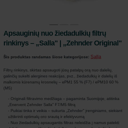
Apsauginių nuo žiedadulkių filtrų
rinkinys – „Salla" | „Zehnder Original"
Salla
Šis produktas randamas šiose kategorijose:
Filtrų rinkinys, skirtas apsaugoti jūsų patalpų orą nuo dalelių,
galinčių sukelti alergines reakcijas, pvz., žiedadulkių ir dalelių iš
malkomis kūrenamų krosnelių – ePM1 55 % (F7) / ePM10 60 %
(M5)
- Originali filtravimo medžiaga – pagaminta Suomijoje, atitinka
„Enervent Zehnder Salla" F7/M5 filtrą
- Puikiai tinka ir veikia – sukurta „Zehnder" įrenginiams, siekiant
užtikrinti optimalų oro srautą ir efektyvumą
- Nuo žiedadulkių apsaugantis filtras neleidžia į namus patekti