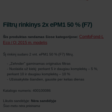
Filtrų rinkinys 2x ePM1 50 % (F7)
ComfoFond-L
Šis produktas randamas šiose kategorijose:
Eco / Q: 2015 m. modelis
Šį rinkinį sudaro 2 vnt. ePM1 50 % (F7) filtrų.
- „Zehnder" gaminamas originalus filtras
- Nuolaida už kiekį: perkant 5 ir daugiau komplektų – 5 %,
perkant 10 ir daugiau komplektų – 10 %
- Užsisakykite šiandien, gausite per kelias dienas
Katalogo numeris: 400100086
Likutis sandėlyje:
Nėra sandėlyje
Šiuo metu nėra prieinama