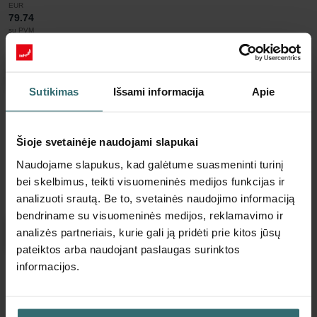
EUR
79.74
su PVM
be pristatymo mokesčių
Įdėti į krepšelį
Sutikimas
Išsami informacija
Apie
Gaukite produktą su 15% nuolaida
Prenumeruokite ir užsisakykite automatiškai bei periodiškai!
Šioje svetainėje naudojami slapukai
(Pasiūlymas galioja tik privatiems klientams)
Naudojame slapukus, kad galėtume suasmeninti turinį
EUR
67.78
79.74
bei skelbimus, teikti visuomeninės medijos funkcijas ir
su PVM
analizuoti srautą. Be to, svetainės naudojimo informaciją
be pristatymo mokesčių
bendriname su visuomeninės medijos, reklamavimo ir
analizės partneriais, kurie gali ją pridėti prie kitos jūsų
Prenumeruoti
pateiktos arba naudojant paslaugas surinktos
informacijos.
Daugiau apie mūsų Filtrų rinkinys 2x ePM1
50 % (F7)