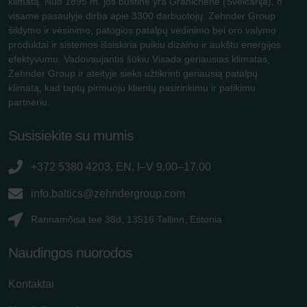
klimatą. Nuo 1895 m. jos būstinė yra Gränichene (Šveicarija), o
visame pasaulyje dirba apie 3300 darbuotojų. Zehnder Group
šildymo ir vėsinimo, patogios patalpų vėdinimo bei oro valymo
produktai ir sistemos išsiskiria puikiu dizainu ir aukštu energijos
efektyvumu. Vadovaujantis šūkiu Visada geriausias klimatas,
Zehnder Group ir ateityje sieks užtikrinti geriausią patalpų
klimatą, kad taptų pirmuoju klientų pasirinkimu ir patikimu
partneriu.
Susisiekite su mumis
+372 5380 4203, EN, I–V 9.00–17.00
info.baltics@zehndergroup.com
Rannamõisa tee 38d, 13516 Tallinn, Estonia
Naudingos nuorodos
Kontaktai