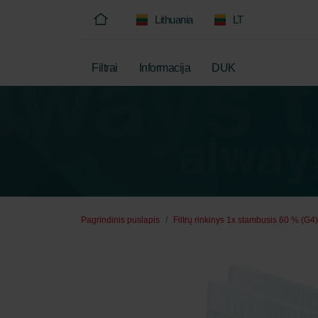
Lithuania
LT
Filtrai
Informacija
DUK
Pagrindinis puslapis
Filtrų rinkinys 1x stambusis 60 % (G