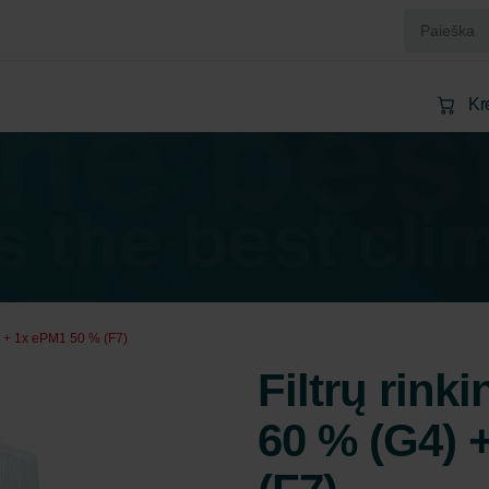
Kr
4) + 1x ePM1 50 % (F7)
Filtrų rink
60 % (G4) 