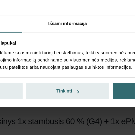
su PVM
be pristatymo mokesčių
Įdėti į krepšelį
Išsami informacija
Gaukite produktą su 15% 
slapukai
Prenumeruokite ir užsisakykit
tume suasmeninti turinį bei skelbimus, teikti visuomeninės medij
galioja tik privatiems klientam
dojimo informaciją bendriname su visuomeninės medijos, reklamav
EUR
os jūsų pateiktos arba naudojant paslaugas surinktos informacijos.
42.43
49.91
su PVM
be pristatymo mokesčių
Tinkinti
Prenumeruoti
nkinys 1x stambusis 60 % (G4) + 1x eP