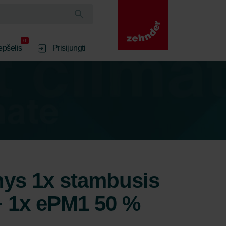
0
epšelis
Prisijungti
inys 1x stambusis
+ 1x ePM1 50 %