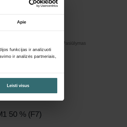
Apie
nuolaida
e automatiškai bei periodiškai! (Pasiūlymas
os funkcijas ir analizuoti
s)
imo ir analizės partneriais,
Leisti visus
M1 50 % (F7)