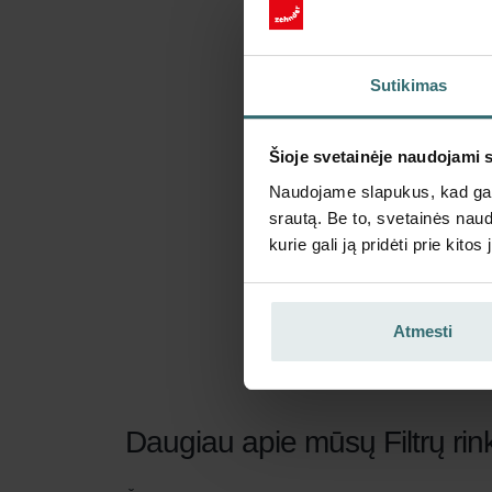
Sutikimas
Šioje svetainėje naudojami 
Naudojame slapukus, kad galė
srautą. Be to, svetainės nau
kurie gali ją pridėti prie kit
Atmesti
Daugiau apie mūsų Filtrų ri