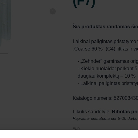
(F7)
Šis produktas randamas šio
Laikinai pailgintas pristatymo t
„Coarse 60 %" (G4) filtras ir v
- „Zehnder" gaminamas origi
- Kiekio nuolaida: perkant 5
daugiau komplektų – 10 %
- Laikinai pailgintas prista
Katalogo numeris: 52700343
Likutis sandėlyje:
Ribotas p
Paprastai pristatoma per 6–10 darbo
EUR
49.91