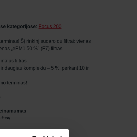
se kategorijose:
Focus 200
erminas! Šį rinkinį sudaro du filtrai: vienas
ienas „ePM1 50 %" (F7) filtras.
nalus filtras
 ir daugiau komplektų – 5 %, perkant 10 ir
tymo terminas!
0
rieinamumas
 dienų.