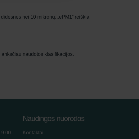
, didesnes nei 10 mikronų. „ePM1“ reiškia
 anksčiau naudotos klasifikacijos.
Naudingos nuorodos
 9.00–
Kontaktai