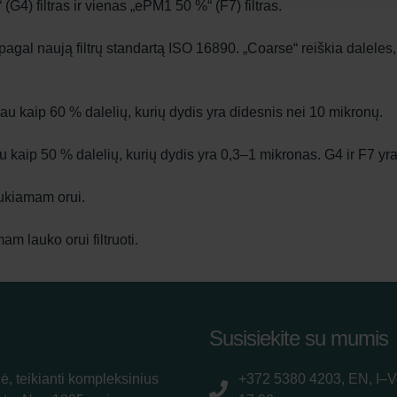
 (G4) filtras ir vienas „ePM1 50 %“ (F7) filtras.
agal naują filtrų standartą ISO 16890. „Coarse“ reiškia daleles
u kaip 60 % dalelių, kurių dydis yra didesnis nei 10 mikronų.
kaip 50 % dalelių, kurių dydis yra 0,3–1 mikronas. G4 ir F7 yra
aukiamam orui.
m lauko orui filtruoti.
Susisiekite su mumis
ė, teikianti kompleksinius
+372 5380 4203, EN, I–V