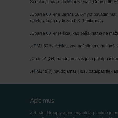
Šį rinkinį sudaro du filtrai: vienas „Coarse 60 %“
„Coarse 60 %“ ir „ePM1 50 %“ yra pavadinimai p
daleles, kurių dydis yra 0,3–1 mikronas.
„Coarse 60 %“ reiškia, kad pašalinama ne mažia
„ePM1 50 %“ reiškia, kad pašalinama ne mažiau 
„Coarse“ (G4) naudojamas iš jūsų patalpų ištr
„ePM1“ (F7) naudojamas į jūsų patalpas tiekiama
Apie mus
Zehnder Group yra pirmaujanti tarptautinė įmon