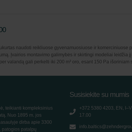
00
kurtas naudoti reikliuose gyvenamuosiuose ir komerciniuose pa
ą. Įvairios montavimo galimybės ir skirtingi modeliai leidžia jį l
r valandą gali perkelti iki 200 m³ oro, esant 150 Pa išoriniam s
Susisiekite su mumis
ė, teikianti kompleksinius
+372 5380 4203, EN, I–V
atą. Nuo 1895 m. jos
17.00
pasaulyje dirba apie 3300
info.baltics@zehndergro
, patogios patalpų