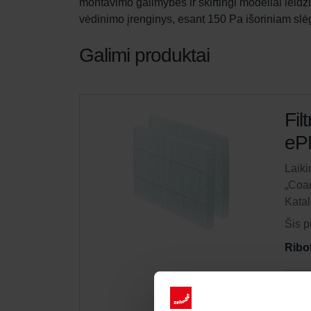
montavimo galimybės ir skirtingi modeliai leidžia
vėdinimo įrenginys, esant 150 Pa išoriniam slėgiu
Galimi produktai
Fil
eP
Laiki
„Coar
Kata
Šis p
Ribo
Gauk
Prenu