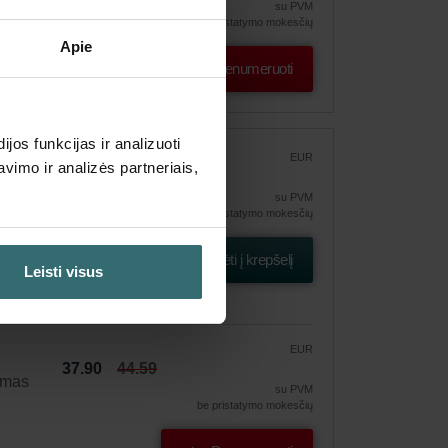
su PVM
be pristatymo mokesčių
Apie
Prenumeruoti
os funkcijas ir analizuoti
EUR
imo ir analizės partneriais,
44.59
su PVM
be pristatymo mokesčių
Įdėti į krepšelį
Leisti visus
EUR
37.90
44.59
ymas
su PVM
be pristatymo mokesčių