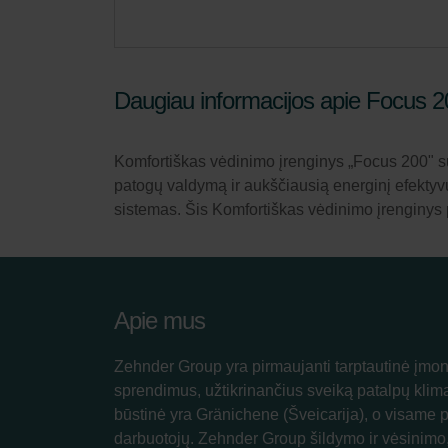
Daugiau informacijos apie Focus 2
Komfortiškas vėdinimo įrenginys „Focus 200" su
patogų valdymą ir aukščiausią energinį efektyvum
sistemas. Šis Komfortiškas vėdinimo įrenginys pe
Apie mus
Zehnder Group yra pirmaujanti tarptautinė įmon
sprendimus, užtikrinančius sveiką patalpų klim
būstinė yra Gränichene (Šveicarija), o visame 
darbuotojų. Zehnder Group šildymo ir vėsinimo