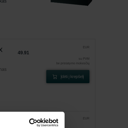
kas 
x
EUR
49.91
su PVM
be pristatymo mokesčių
enas
Įdėti į krepšelį
EUR
42.43
49.91
ymas