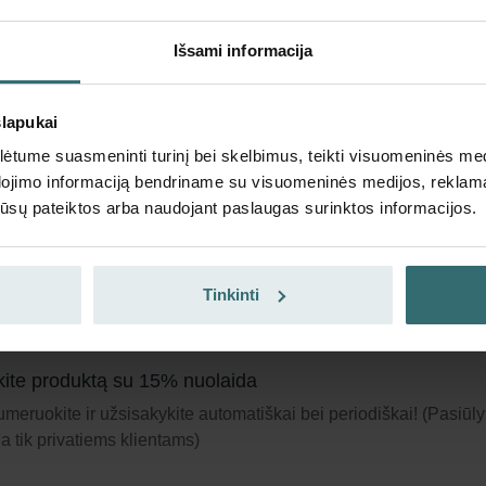
ja tik privatiems klientams)
Išsami informacija
slapukai
tume suasmeninti turinį bei skelbimus, teikti visuomeninės medij
trų rinkinys 2x stambusis 60 % (G4)
dojimo informaciją bendriname su visuomeninės medijos, reklamav
os jūsų pateiktos arba naudojant paslaugas surinktos informacijos.
nkinį sudaro 2 filtrai „Coarse 60 %" (G4).
logo numeris: 527004260
roduktas randamas šiose kategorijose:
Focus 200
Tinkinti
 sandėlyje
Šiuo metu nėra prieinama
ite produktą su 15% nuolaida
meruokite ir užsisakykite automatiškai bei periodiškai! (Pasiūl
ja tik privatiems klientams)