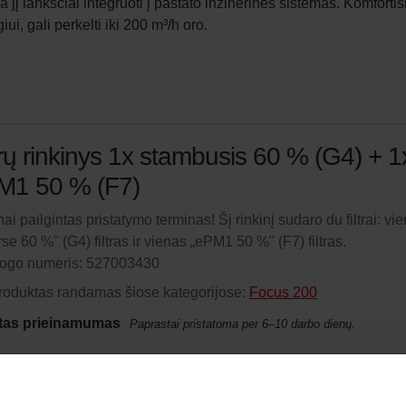
 jį lanksčiai integruoti į pastato inžinerines sistemas. Komfortiš
i, gali perkelti iki 200 m³/h oro.
trų rinkinys 1x stambusis 60 % (G4) + 1
M1 50 % (F7)
nai pailgintas pristatymo terminas! Šį rinkinį sudaro du filtrai: vi
se 60 %" (G4) filtras ir vienas „ePM1 50 %" (F7) filtras.
logo numeris: 527003430
roduktas randamas šiose kategorijose:
Focus 200
tas prieinamumas
Paprastai pristatoma per 6–10 darbo dienų.
ite produktą su 15% nuolaida
meruokite ir užsisakykite automatiškai bei periodiškai! (Pasiūl