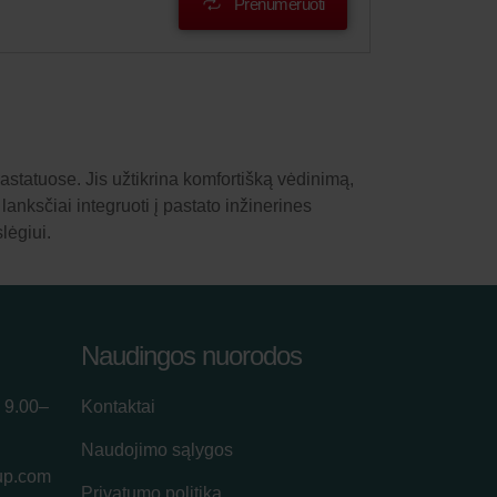
Prenumeruoti
statuose. Jis užtikrina komfortišką vėdinimą,
anksčiai integruoti į pastato inžinerines
lėgiui.
Naudingos nuorodos
 9.00–
Kontaktai
Naudojimo sąlygos
up.com
Privatumo politika