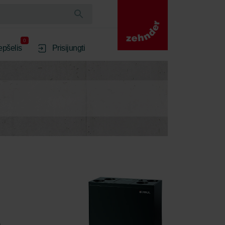
0
epšelis
Prisijungti