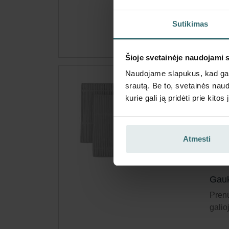
galio
Sutikimas
Šioje svetainėje naudojami 
Naudojame slapukus, kad galė
Fil
srautą. Be to, svetainės nau
kurie gali ją pridėti prie kit
Šį ri
Kata
Šis p
Atmesti
Nėra
Gauk
Prenu
galio