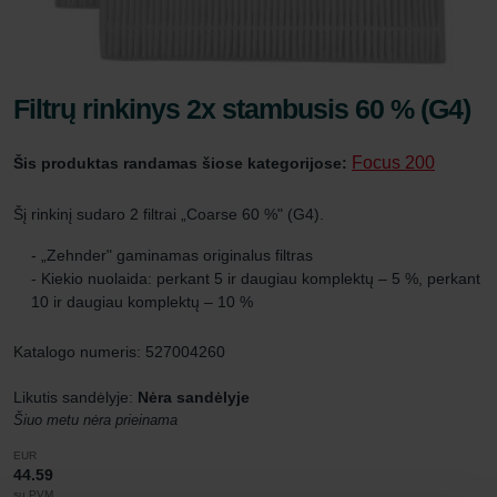
Filtrų rinkinys 2x stambusis 60 % (G4)
Focus 200
Šis produktas randamas šiose kategorijose:
Šį rinkinį sudaro 2 filtrai „Coarse 60 %" (G4).
- „Zehnder" gaminamas originalus filtras
- Kiekio nuolaida: perkant 5 ir daugiau komplektų – 5 %, perkant
10 ir daugiau komplektų – 10 %
Katalogo numeris: 527004260
Likutis sandėlyje:
Nėra sandėlyje
Šiuo metu nėra prieinama
EUR
44.59
su PVM