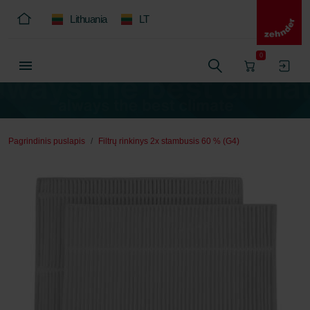
Lithuania
LT
0
Pagrindinis puslapis
Filtrų rinkinys 2x stambusis 60 % (G4)