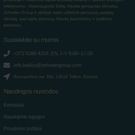
efektyvumu. Vadovaujantis šūkiu Visada geriausias klimatas,
Zehnder Group ir ateityje sieks užtikrinti geriausią patalpų
klimatą, kad taptų pirmuoju klientų pasirinkimu ir patikimu
partneriu.
Susisiekite su mumis
+372 5380 4203, EN, I–V 9.00–17.00
info.baltics@zehndergroup.com
Rannamõisa tee 38d, 13516 Tallinn, Estonia
Naudingos nuorodos
Kontaktai
Naudojimo sąlygos
Privatumo politika