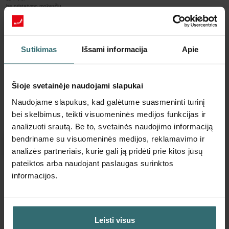
be pristatymo mokesčių
Įdėti į krepšelį
Sutikimas
Išsami informacija
Apie
Gaukite produktą su 15% nuolaida
Prenumeruokite ir užsisakykite automatiškai bei periodiškai!
(Pasiūlymas galioja tik privatiems klientams)
Šioje svetainėje naudojami slapukai
EUR
Naudojame slapukus, kad galėtume suasmeninti turinį
37.90
44.59
bei skelbimus, teikti visuomeninės medijos funkcijas ir
su PVM
be pristatymo mokesčių
analizuoti srautą. Be to, svetainės naudojimo informaciją
bendriname su visuomeninės medijos, reklamavimo ir
Prenumeruoti
analizės partneriais, kurie gali ją pridėti prie kitos jūsų
pateiktos arba naudojant paslaugas surinktos
informacijos.
Daugiau apie mūsų Filtrų rinkinys 2x
stambusis 60 % (G4)
Leisti visus
Šį rinkinį sudaro 2 filtrai „Coarse 60 %“ (G4).