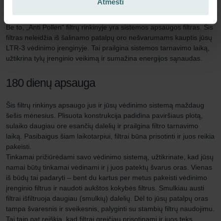
Atmesti
gyvenamąsias patalpas. Tai užtikrina geresnę patalpų oro kokybę,
leidžiančią jums geriau susikaupti, dirbti ir miegoti.
Be to, „Anti Pollen“ filtrų rinkinyje yra sistemos apsaugos filtras. Šis
filtras neleidžia iš šalinamo patalpų oro nešvarumams kauptis jūsų
LTR-3 vėdinimo įrenginyje. Tai prailgina sistemos tarnavimo laiką,
užtikrina tylų įrenginio veikimą ir sumažina energijos sąnaudas.
180 dienų apsauga
Šis filtrų rinkinys apsaugo jus ir jūsų vėdinimo sistemą maždaug
šešis mėnesius. Plisuota konstrukcija padidina paviršiaus plotą,
sulaiko daugiau ore esančių dalelių ir prailgina filtro tarnavimo
laiką. Pasibaigus šiam laikotarpiui, filtrai būna prisotinti ir juos reikia
pakeisti.
Tinkamai prižiūrėdami savo vėdinimo sistemą, užtikrinate, kad jūsų
namai būtų tinkamai vėdinami ir į juos patektų švarus oras. Vienas
iš būdų tai padaryti – bent du kartus per metus pakeisti vėdinimo
įrenginio filtrus ir naudoti aukštos kokybės filtrus. Smulkiau austi
filtrai išfiltruoja daugiau (smulkių) dalelių. Dėl to jūsų patalpų oras
tampa švaresnis ir sveikesnis, palyginti su stambių filtrų naudojimu.
Tai taip pat reiškia, kad filtrai greičiau prisotinami ir juos teks