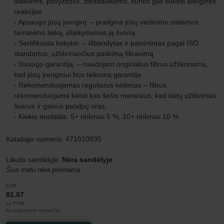
dalelėms, pavyzdžiui, žiedadulkėms, kurios gali sukelti alergines
reakcijas
- Apsaugo jūsų įrenginį: – prailgina jūsų vėdinimo sistemos
tarnavimo laiką, išlaikydamas ją švarią
- Sertifikuota kokybė: – išbandytas ir patvirtintas pagal ISO
standartus, užtikrinančius patikimą filtravimą
- Išsaugo garantiją: – naudojant originalius filtrus užtikrinama,
kad jūsų įrenginiui bus taikoma garantija
- Rekomenduojamas reguliarus keitimas – filtrus
rekomenduojama keisti kas šešis mėnesius, kad būtų užtikrintas
švarus ir gaivus patalpų oras.
- Kiekio nuolaida: 5+ rinkiniai 5 %, 10+ rinkiniai 10 %
Katalogo numeris: 471010935
Likutis sandėlyje:
Nėra sandėlyje
Šiuo metu nėra prieinama
EUR
81.07
su PVM
be pristatymo mokesčių