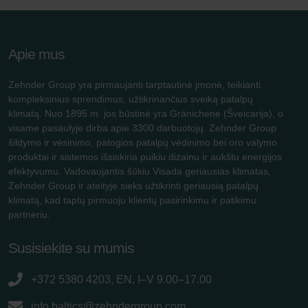
Apie mus
Zehnder Group yra pirmaujanti tarptautinė įmonė, teikianti
kompleksinius sprendimus, užtikrinančius sveiką patalpų
klimatą. Nuo 1895 m. jos būstinė yra Gränichene (Šveicarija), o
visame pasaulyje dirba apie 3300 darbuotojų. Zehnder Group
šildymo ir vėsinimo, patogios patalpų vėdinimo bei oro valymo
produktai ir sistemos išsiskiria puikiu dizainu ir aukštu energijos
efektyvumu. Vadovaujantis šūkiu Visada geriausias klimatas,
Zehnder Group ir ateityje sieks užtikrinti geriausią patalpų
klimatą, kad taptų pirmuoju klientų pasirinkimu ir patikimu
partneriu.
Susisiekite su mumis
+372 5380 4203, EN, I–V 9.00–17.00
info.baltics@zehndergroup.com