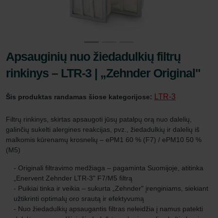
Apsauginių nuo žiedadulkių filtrų
rinkinys – LTR-3 | „Zehnder Original"
LTR-3
Šis produktas randamas šiose kategorijose:
Filtrų rinkinys, skirtas apsaugoti jūsų patalpų orą nuo dalelių,
galinčių sukelti alergines reakcijas, pvz., žiedadulkių ir dalelių iš
malkomis kūrenamų krosnelių – ePM1 60 % (F7) / ePM10 50 %
(M5)
- Originali filtravimo medžiaga – pagaminta Suomijoje, atitinka
„Enervent Zehnder LTR-3" F7/M5 filtrą
- Puikiai tinka ir veikia – sukurta „Zehnder" įrenginiams, siekiant
užtikrinti optimalų oro srautą ir efektyvumą
- Nuo žiedadulkių apsaugantis filtras neleidžia į namus patekti