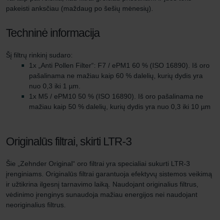
pakeisti anksčiau (maždaug po šešių mėnesių).
Techninė informacija
Šį filtrų rinkinį sudaro:
1x „Anti Pollen Filter“: F7 / ePM1 60 % (ISO 16890). Iš oro
pašalinama ne mažiau kaip 60 % dalelių, kurių dydis yra
nuo 0,3 iki 1 µm.
1x M5 / ePM10 50 % (ISO 16890). Iš oro pašalinama ne
mažiau kaip 50 % dalelių, kurių dydis yra nuo 0,3 iki 10 µm
Originalūs filtrai, skirti LTR-3
Šie „Zehnder Original“ oro filtrai yra specialiai sukurti LTR-3
įrenginiams. Originalūs filtrai garantuoja efektyvų sistemos veikimą
ir užtikrina ilgesnį tarnavimo laiką. Naudojant originalius filtrus,
vėdinimo įrenginys sunaudoja mažiau energijos nei naudojant
neoriginalius filtrus.