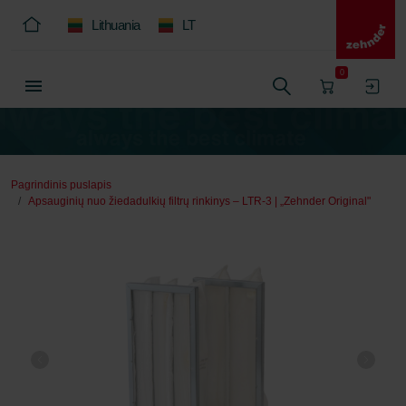
Lithuania
LT
0
Pagrindinis puslapis
Apsauginių nuo žiedadulkių filtrų rinkinys – LTR-3 | „Zehnder Original"