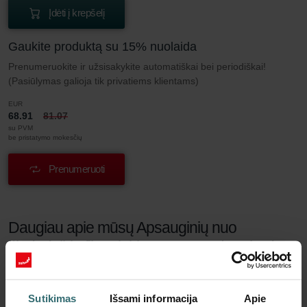
Įdėti į krepšelį
Gaukite produktą su 15% nuolaida
Prenumeruokite ir užsisakykite automatiškai bei periodiškai!
(Pasiūlymas galioja tik privatiems klientams)
EUR
68.91
81.07
su PVM
be pristatymo mokesčių
Prenumeruoti
Daugiau apie mūsų Apsauginių nuo
žiedadulkių filtrų rinkinys – LTR-3 | „Zehnder
Original"
Sutikimas
Išsami informacija
Apie
Ar kenčiate nuo kvėpavimo takų alergijos? Nesvarbu, ar ji