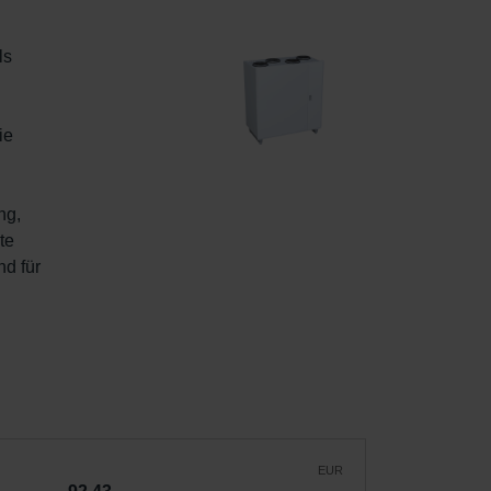
s 
ie 
ng, 
te 
d für 
EUR