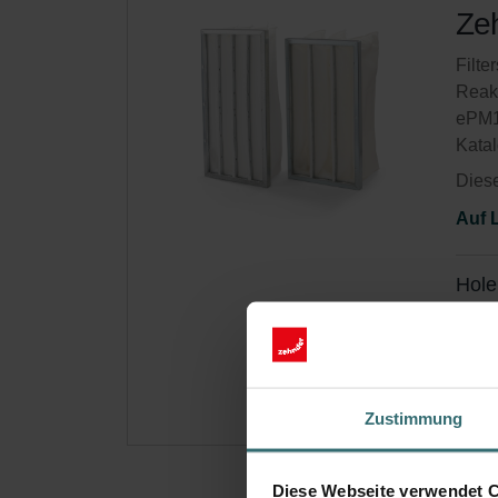
Zeh
Filte
Reakt
ePM1
Kata
Diese
Auf 
Hole
Abonn
(Ange
Zustimmung
Diese Webseite verwendet 