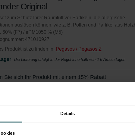
nder Original
rset zum Schutz Ihrer Raumluft vor Partikeln, die allergische
ionen auslösen können, wie z. B. Pollen und Partikel aus Holzö
 60% (F7) / ePM1050 % (M5)
lognummer: 471010927
s Produkt ist zu finden in:
Pegasos / Pegasos Z
Lager
Die Lieferung erfolgt in der Regel innerhalb von 2-5 Arbeitstagen
n Sie sich Ihr Produkt mit einem 15% Rabatt
ieren Sie und bestellen Sie automatisch und regelmäßig nach
bot exklusiv für Privatkunden)
Details
Cookies