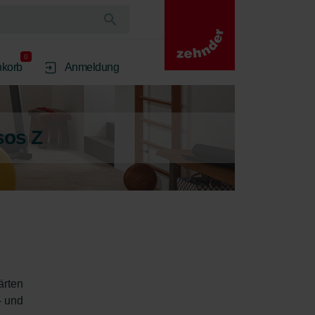
0
korb
Anmeldung
sos Z
ärten 
- und 