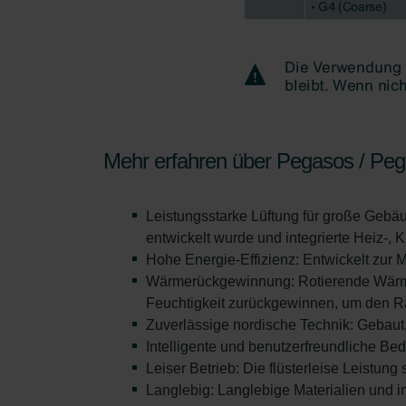
Zehnder Group Italia S.r.l.: Pr
Zehnder Group İç Mekan İklimle
Zehnder Group Nederland bv: 
Zehnder Group Sales Internati
Zehnder Group Schweiz AG: D
Zehnder Polska Sp. z o.o.: O
Zehnder Group UK Limited: Pr
Mehr erfahren über Pegasos / Pe
Zehnder Group Deutschland 
Leistungsstarke Lüftung für große Gebäu
entwickelt wurde und integrierte Heiz-, 
Hohe Energie-Effizienz: Entwickelt zur 
Wärmerückgewinnung: Rotierende Wärmet
Feuchtigkeit zurückgewinnen, um den Ra
Zuverlässige nordische Technik: Gebaut
Intelligente und benutzerfreundliche Be
Leiser Betrieb: Die flüsterleise Leistu
Langlebig: Langlebige Materialien und 