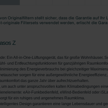
ivacy
ndirme Sanayi ve Ticaret Limitet Şirketi: Web Sitesi Çerezleri
Privacyverklaringen
onal: Privacy Policy
atenschutz
świadczenie o ochronie danych Zehnder
ivacy Policy
gasos Z
GmbH
de: Ein All-in-One-Lüftungsgerät, das für große Wohnhäuser, S
Kühl- und Entfeuchtungsfunktionen für ganzjährigen Raumkomfort
Minimierung des Energieverbrauchs bei gleichzeitiger Maximieru
auscher sorgen für eine außergewöhnliche Energieeffizienz,
umkomfort das ganze Jahr über aufrechtzuerhalten.
, um auch unter anspruchsvollen kalten Klimabedingungen einwa
dienelemente: eAir-Funkbedienfeld, eWind-Bedienfeld oder iSLa
ng sorgt für ein ruhiges und angenehmes Raumklima.
intelligentes Design garantieren eine lange Lebensdauer und 