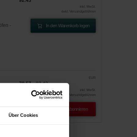
92.43
inkl. MwSt.
exkl. Versandgebühren
fen -
In den Warenkorb legen
EUR
78.57
92.43
!
inkl. MwSt.
exkl. Versandgebühren
Abonnieren
Über Cookies