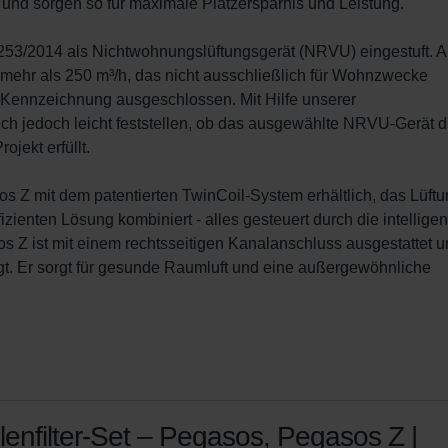
rt und sorgen so für maximale Platzersparnis und Leistung.

53/2014 als Nichtwohnungslüftungsgerät (NRVU) eingestuft. Al
ehr als 250 m³/h, das nicht ausschließlich für Wohnzwecke 
-Kennzeichnung ausgeschlossen. Mit Hilfe unserer 
ch jedoch leicht feststellen, ob das ausgewählte NRVU-Gerät d
ekt erfüllt.

sos Z mit dem patentierten TwinCoil-System erhältlich, das Lüftu
zienten Lösung kombiniert - alles gesteuert durch die intelligen
 Z ist mit einem rechtsseitigen Kanalanschluss ausgestattet un
gt. Er sorgt für gesunde Raumluft und eine außergewöhnliche 
lenfilter-Set – Pegasos, Pegasos Z |