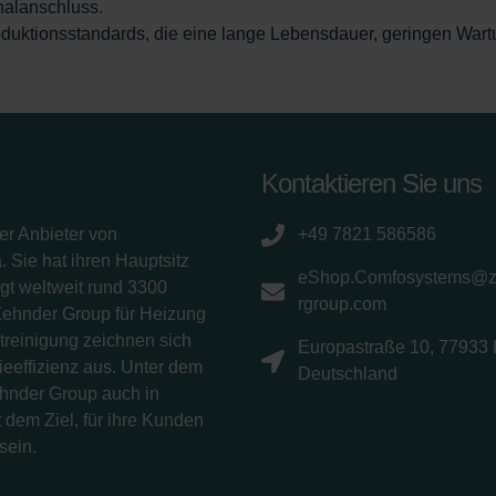
nalanschluss.
roduktionsstandards, die eine lange Lebensdauer, geringen Wa
Kontaktieren Sie uns
er Anbieter von
+49 7821 586586
 Sie hat ihren Hauptsitz
eShop.Comfosystems@
gt weltweit rund 3300
rgroup.com
Zehnder Group für Heizung
treinigung zeichnen sich
Europastraße 10, 77933 
eeffizienz aus. Unter dem
Deutschland
ehnder Group auch in
 dem Ziel, für ihre Kunden
sein.