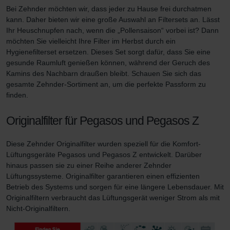
Zehnder Group UK Limited: Privacy Policy
Bei Zehnder möchten wir, dass jeder zu Hause frei durchatmen
Zehnder Group Deutschland GmbH
kann. Daher bieten wir eine große Auswahl an Filtersets an. Lässt
Ihr Heuschnupfen nach, wenn die „Pollensaison“ vorbei ist? Dann
möchten Sie vielleicht Ihre Filter im Herbst durch ein
Hygienefilterset ersetzen. Dieses Set sorgt dafür, dass Sie eine
gesunde Raumluft genießen können, während der Geruch des
Kamins des Nachbarn draußen bleibt. Schauen Sie sich das
gesamte Zehnder-Sortiment an, um die perfekte Passform zu
finden.
Originalfilter für Pegasos und Pegasos Z
Diese Zehnder Originalfilter wurden speziell für die Komfort-
Lüftungsgeräte Pegasos und Pegasos Z entwickelt. Darüber
hinaus passen sie zu einer Reihe anderer Zehnder
Lüftungssysteme. Originalfilter garantieren einen effizienten
Betrieb des Systems und sorgen für eine längere Lebensdauer. Mit
Originalfiltern verbraucht das Lüftungsgerät weniger Strom als mit
Nicht-Originalfiltern.