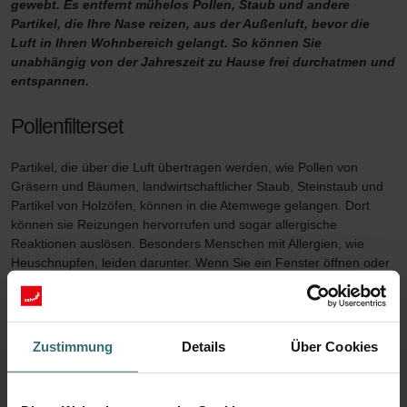
gewebt. Es entfernt mühelos Pollen, Staub und andere
Partikel, die Ihre Nase reizen, aus der Außenluft, bevor die
Luft in Ihren Wohnbereich gelangt. So können Sie
unabhängig von der Jahreszeit zu Hause frei durchatmen und
entspannen.
Pollenfilterset
Partikel, die über die Luft übertragen werden, wie Pollen von
Gräsern und Bäumen, landwirtschaftlicher Staub, Steinstaub und
Partikel von Holzöfen, können in die Atemwege gelangen. Dort
können sie Reizungen hervorrufen und sogar allergische
Reaktionen auslösen. Besonders Menschen mit Allergien, wie
Heuschnupfen, leiden darunter. Wenn Sie ein Fenster öffnen oder
lüften, ohne die Luft zu filtern, sammeln sich viele Partikel in der
Raumluft. Dies macht es Allergikern schwer, sich zu entspannen.
Um dieses Problem zu lösen, filtert der Pollenfilter aus diesem
Filterset diese Partikel aus der frischen Außenluft, bevor sie Ihre
Zustimmung
Details
Über Cookies
Wohnbereiche erreichen. Dies führt zu einer besseren
Raumluftqualität, die es Ihnen ermöglicht, sich besser zu
konzentrieren, Leistung zu erbringen und zu schlafen.