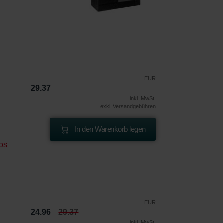
EUR
29.37
inkl. MwSt.
exkl. Versandgebühren
In den Warenkorb legen
os
EUR
24.96
29.37
!
inkl. MwSt.