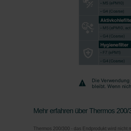
Zehnder Group İç Mekan İklimle
Zehnder Group Nederland bv: 
Zehnder Group Sales Internati
Zehnder Group Schweiz AG: D
Zehnder Polska Sp. z o.o.: O
Zehnder Group UK Limited: Pr
Zehnder Group Deutschland 
Mehr erfahren über Thermos 200/
Thermos 200/300 - das Endprodukt wird nicht me