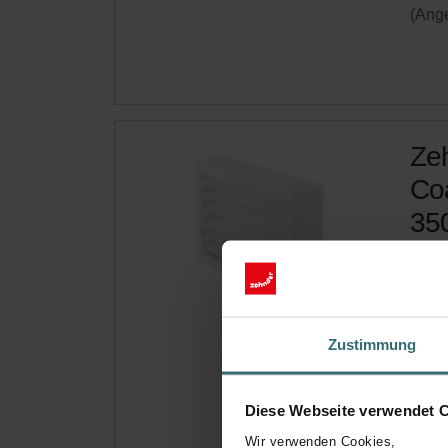
(Ange
Ze
Coa
350
Das F
(G4).
Kata
Diese
Zustimmung
175
,
Auf 
Diese Webseite verwendet 
Wir verwenden Cookies,