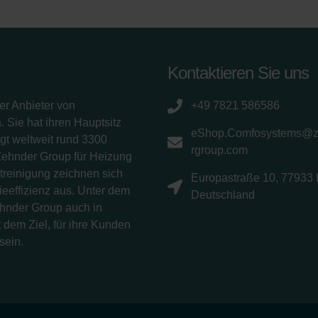
Kontaktieren Sie uns
er Anbieter von
+49 7821 586586
 Sie hat ihren Hauptsitz
eShop.Comfosystems@
gt weltweit rund 3300
rgroup.com
Zehnder Group für Heizung
treinigung zeichnen sich
Europastraße 10, 77933 
eeffizienz aus. Unter dem
Deutschland
ehnder Group auch in
 dem Ziel, für ihre Kunden
sein.