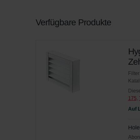
Verfügbare Produkte
Hyg
Zeh
Filte
Kata
Diese
175
,
Auf 
Hole
Abonn