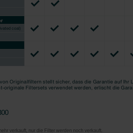
ndirme Sanayi ve Ticaret Limitet Şirketi: Web Sitesi Çerezleri
Privacyverklaringen
onal: Privacy Policy
atenschutz
świadczenie o ochronie danych Zehnder
ivacy Policy
GmbH
300
hr verkauft, nur die Filter werden noch verkauft.