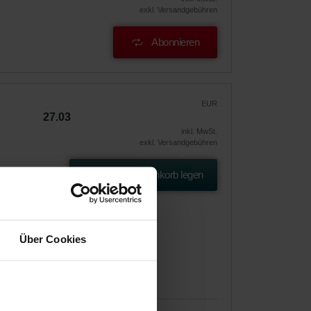
exkl. Versandgebühren
Abonnieren
EUR
27.03
inkl. MwSt.
exkl. Versandgebühren
In den Warenkorb legen
 65%
os
Über Cookies