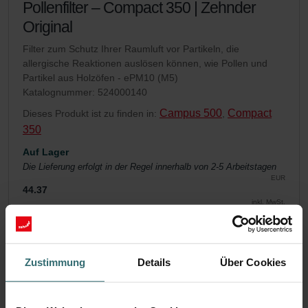
Pollenfilter – Compact 350 | Zehnder
Original
Filter zum Schutz Ihrer Raumluft vor Partikeln, die
allergische Reaktionen auslösen können, wie Pollen und
Partikel aus Holzöfen - ePM10 (M5)
Katalognummer: 524000140
Campus 500
Compact
Dieses Produkt ist zu finden in:
,
350
Auf Lager
Die Lieferung erfolgt in der Regel innerhalb von 2-5 Arbeitstagen
EUR
44.37
inkl. MwSt.
exkl. Versandgebühren
In den Warenkorb legen
Zustimmung
Details
Über Cookies
Holen Sie sich Ihr Produkt mit einem 15%
Rabatt