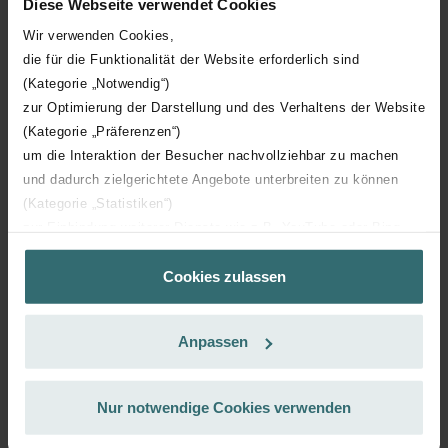
Diese Webseite verwendet Cookies
Abonnieren Sie und bestellen Sie automatisch und
Wir verwenden Cookies,
regelmäßig nach! (Angebot exklusiv für Privatkunden)
die für die Funktionalität der Website erforderlich sind
EUR
37.71
44.37
(Kategorie „Notwendig“)
inkl. MwSt.
zur Optimierung der Darstellung und des Verhaltens der Website
exkl. Versandgebühren
(Kategorie „Präferenzen“)
um die Interaktion der Besucher nachvollziehbar zu machen
Abonnieren
und dadurch zielgerichtete Angebote unterbreiten zu können
(Kategorie „Statistiken“)
zur Einbindung weiterer Dienste wie z.B. YouTube oder Bing
(Kategorie „Marketing“)
Cookies zulassen
Über „Details zeigen“ bzw. die Datenschutzerklärung erhalten
Sie weitere Informationen. Durch die Auswahl der Kategorie
nehmen Sie die jeweiligen Cookies an oder lehnen sie ab. Bei
Anpassen
der Auswahl von „Statistiken“ willigen Sie ein, dass wir Ihren
Besuchsverlauf auf unserer Website verwenden, um Ihnen die
bestmögliche Nutzererfahrung zu ermöglichen und Ihnen
Nur notwendige Cookies verwenden
maßgeschneiderte Informationen basierend auf Ihren Interessen
zur Verfügung zu stellen. Alle Einwilligungen können Sie