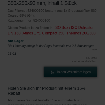
350x250x93 mm, Inhalt 1 Stück
Das Filterset 524000100 besteht aus 1x Grobstaubfilter ISO
Coarse 65% (G4).
Katalognummer: 524000100
ISO Box / ISO Defroster
Dieses Produkt ist zu finden in:
DN 160
Atmos 175
Compact 350
Thermos 200/300
,
,
,
Auf Lager
Die Lieferung erfolgt in der Regel innerhalb von 2-5 Arbeitstagen
EUR
27.03
inkl. MwSt.
exkl. Versandgebühren
In den Warenkorb legen
Holen Sie sich Ihr Produkt mit einem 15%
Rabatt
Abonnieren Sie und bestellen Sie automatisch und