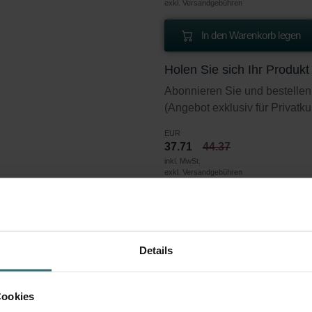
exkl. Versandgebühren
In den Warenkorb legen
Holen Sie sich Ihr Produk
Abonnieren Sie und bestellen
(Angebot exklusiv für Privatk
EUR
37.71
44.37
inkl. MwSt.
exkl. Versandgebühren
Abonnieren
Details
lenfilter – Compact 350 | Zehnder Orig
Cookies
B. Heuschnupfen) oder das ganze Jahr über – diese Filter 