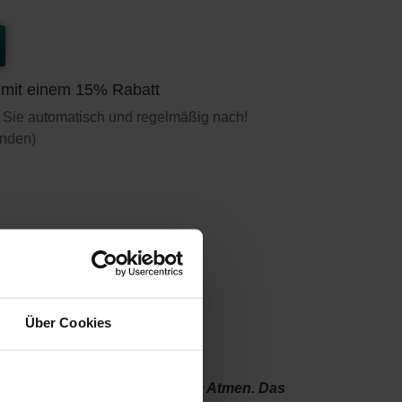
t mit einem 15% Rabatt
 Sie automatisch und regelmäßig nach!
unden)
Über Cookies
inal
verschaffen Ihnen mehr Luft zum Atmen. Das