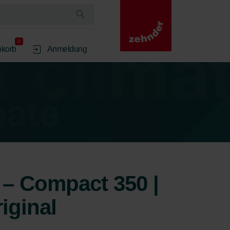
0
korb
Anmeldung
r – Compact 350 |
iginal