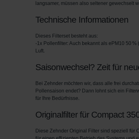
langsamer, müssen also seltener gewechselt w
Zehnder Group İç Mekan İklimle
Zehnder Group Nederland bv: 
Technische Informationen
Zehnder Group Sales Internati
Zehnder Group Schweiz AG: D
Zehnder Polska Sp. z o.o.: O
Dieses Filterset besteht aus:
Zehnder Group UK Limited: Pr
-1x Pollenfilter: Auch bekannt als ePM10 50 %
Zehnder Group Deutschland 
Luft.
Saisonwechsel? Zeit für neue
Bei Zehnder möchten wir, dass alle frei durch
Pollensaison endet? Dann lohnt sich ein Filte
für Ihre Bedürfnisse.
Originalfilter für Compact 35
Diese Zehnder Original Filter sind speziell fü
für einen effizienten Betrieb des Systems und e