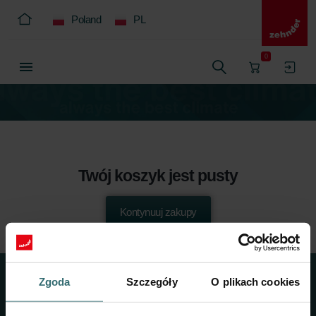
Poland
PL
0
Twój koszyk jest pusty
Kontynuuj zakupy
Zgoda
Szczegóły
O plikach cookies
O nas