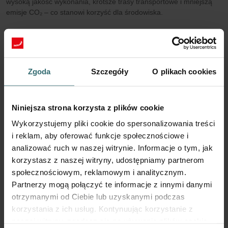
wysoką jakość wykonania, krótsze trasy transportowe i mniejszą
emisje CO₂ – co stanowi korzyść dla środowiska.
4. Maksymalna wydajność i oszczędność
energii
Oryginalny filtr zapewnia optymalny przepływ powietrza w
Zgoda
Szczegóły
O plikach cookies
systemie. Skutek: niższe zużycie energii przy pełnej wydajności.
Źle dopasowany lub niskiej jakości filtr może zwiększyć opór
przepływu powietrza, zużycie energii, a nawet doprowadzić do
awarii urządzenia.
Niniejsza strona korzysta z plików cookie
Wykorzystujemy pliki cookie do spersonalizowania treści
5. Zachowanie gwarancji i ochrona inwestycji
i reklam, aby oferować funkcje społecznościowe i
Tylko stosowanie oryginalnych filtrów Zehnder gwarantuje
analizować ruch w naszej witrynie. Informacje o tym, jak
zachowanie pełnej gwarancji producenta. Korzystanie z
korzystasz z naszej witryny, udostępniamy partnerom
zamienników lub filtrów własnej produkcji może prowadzić do
społecznościowym, reklamowym i analitycznym.
utraty gwarancji i nieprzewidzianych kosztów.
Partnerzy mogą połączyć te informacje z innymi danymi
otrzymanymi od Ciebie lub uzyskanymi podczas
6. Zagrożenia wynikające z używania
korzystania z ich usług. Kontynuując korzystanie z
podróbek lub niecertyfikowanych filtrów
naszej witryny, zgadasz się na używanie plików cookie.