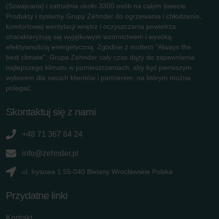
(Szwajcaria) i zatrudnia około 3300 osób na całym świecie.
Produkty i systemy Grupy Zehnder do ogrzewania i chłodzenia,
komfortowej wentylacji wnętrz i oczyszczania powietrza
charakteryzują się wyjątkowym wzornictwem i wysoką
efektywnością energetyczną. Zgodnie z mottem "Always the
best climate", Grupa Zehnder cały czas dąży do zapewnienia
najlepszego klimatu w pomieszczeniach, aby być pierwszym
wyborem dla swoich klientów i partnerem, na którym można
polegać.
Skontaktuj się z nami
+48 71 367 64 24
info@zehnder.pl
ul. Irysowa 1 55-040 Bielany Wrocławskie Polska
Przydatne linki
Kontakt