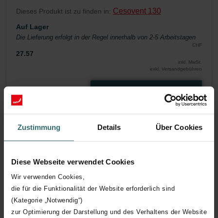
Cesovent 130
Dieses Produkt ist zu finden in:
Auf Lager
Die Lieferung erfolgt in der Regel innerhalb von 2-5 Arbeitstagen
CHF
27.57
inkl. MwSt.
exkl. Versandgebühren
In den Warenkorb legen
Holen Sie sich Ihr Produkt mit einem 15%
Zustimmung
Details
Über Cookies
Rabatt
Abonnieren Sie und bestellen Sie automatisch und
regelmäßig nach! (Angebot exklusiv für Privatkunden)
Diese Webseite verwendet Cookies
CHF
23.43
27.57
Wir verwenden Cookies,
inkl. MwSt.
die für die Funktionalität der Website erforderlich sind
exkl. Versandgebühren
(Kategorie „Notwendig“)
zur Optimierung der Darstellung und des Verhaltens der Website
Abonnieren