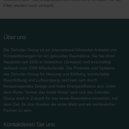
Filter werden noch verkauft.
Zehnder Group België nv/sa: Déclarations de confidentialité
Zehnder Group Czech Republic s.r.o.: Zásady ochrany
osobních údajů
Zehnder Group France: Protection des données
Zehnder Group Ibérica SAU: Política de privacidad
Über uns
Zehnder Group Italia S.r.l.: Privacy
Zehnder Group İç Mekan İklimlendirme Sanayi ve Ticaret
Die Zehnder Group ist ein international führender Anbieter von
Limitet Şirketi: Web Sitesi Çerezleri
Komplettlösungen für ein gesundes Raumklima. Sie hat ihren
Zehnder Group Nederland bv: Privacyverklaringen
Hauptsitz seit 1895 in Gränichen (Schweiz) und beschäftigt
weltweit rund 3300 Mitarbeitende. Die Produkte und Systeme
Zehnder Group Sales International: Privacy Policy
der Zehnder Group für Heizung und Kühlung, komfortable
Zehnder Group Schweiz AG: Datenschutz
Raumlüftung und Luftreinigung zeichnen sich durch
Zehnder Polska Sp. z o.o.: Oświadczenie o ochronie
herausragendes Design und hohe Energieeffizienz aus. Unter
danych Zehnder
dem Motto "Immer das beste Klima" wird sich die Zehnder
Zehnder Group UK Limited: Privacy Policy
Group auch in Zukunft für das beste Raumklima einsetzen, mit
Zehnder Group Deutschland GmbH
dem Ziel, für ihre Kunden die erste Wahl und ein verlässlicher
Partner zu sein.
Kontaktieren Sie uns