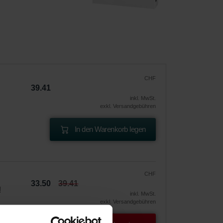
CHF
39.41
inkl. MwSt.
exkl. Versandgebühren
In den Warenkorb legen
CHF
33.50
39.41
!
inkl. MwSt.
exkl. Versandgebühren