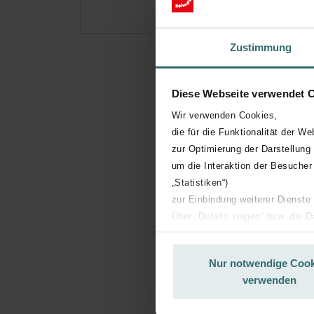
Zustimmung
Diese Webseite verwendet 
Wir verwenden Cookies,
die für die Funktionalität der We
zur Optimierung der Darstellung
um die Interaktion der Besucher
„Statistiken“)
zur Einbindung weiterer Dienste
Über „Details zeigen“ bzw. die 
die jeweiligen Cookies an oder l
unserer Website verwenden, um 
Nur notwendige Cook
basierend auf Ihren Interessen z
verwenden
Datenschutzerklärung widerrufen