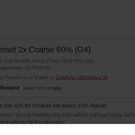
terset 2x Coarse 60% (G4)
r Satz besteht aus 2x Filtern Grob 60% (G4).
lognummer: 527004700
s Produkt ist zu finden in:
ComfoAir 100/Ventos 50
 Bestand
Derzeit nicht verfügbar
n Sie sich Ihr Produkt mit einem 15% Rabatt
ieren Sie und bestellen Sie automatisch und regelmäßig nach
bot exklusiv für Privatkunden)