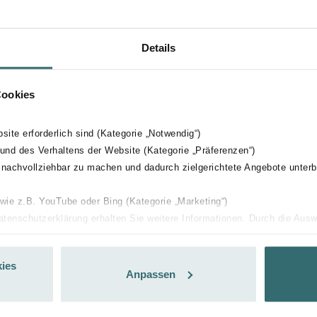
Details
Cookies
bsite erforderlich sind (Kategorie „Notwendig“)
 und des Verhaltens der Website (Kategorie „Präferenzen“)
 nachvollziehbar zu machen und dadurch zielgerichtete Angebote unterb
 wie z.B. YouTube oder Bing (Kategorie „Marketing“)
Datenschutzerklärung erhalten Sie weitere Informationen. Durch die Aus
ehnen sie ab. Bei der Auswahl von „Statistiken“ willigen Sie ein, dass w
Ihnen die bestmögliche Nutzererfahrung zu ermöglichen und Ihnen maß
ies
ur Verfügung zu stellen. Alle Einwilligungen können Sie selbstverständli
Anpassen
.