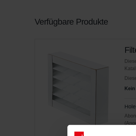
Verfügbare Produkte
Fil
Diese
Kata
Diese
Kein
Hole
Abonn
(Ange