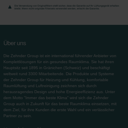
Zehnder Group AG: Data Privacy
Zehnder Group België nv/sa: Déclarations de confidentialité
Zehnder Group Czech Republic s.r.o.: Zásady ochrany
osobních údajů
Zehnder Group France: Protection des données
Zehnder Group Ibérica SAU: Política de privacidad
Über uns
Zehnder Group Italia S.r.l.: Privacy
Zehnder Group İç Mekan İklimlendirme Sanayi ve Ticaret
Die Zehnder Group ist ein international führender Anbieter von
Limitet Şirketi: Web Sitesi Çerezleri
Komplettlösungen für ein gesundes Raumklima. Sie hat ihren
Zehnder Group Nederland bv: Privacyverklaringen
Hauptsitz seit 1895 in Gränichen (Schweiz) und beschäftigt
Zehnder Group Sales International: Privacy Policy
weltweit rund 3300 Mitarbeitende. Die Produkte und Systeme
Zehnder Group Schweiz AG: Datenschutz
der Zehnder Group für Heizung und Kühlung, komfortable
Zehnder Polska Sp. z o.o.: Oświadczenie o ochronie
Raumlüftung und Luftreinigung zeichnen sich durch
danych Zehnder
herausragendes Design und hohe Energieeffizienz aus. Unter
dem Motto "Immer das beste Klima" wird sich die Zehnder
Zehnder Group UK Limited: Privacy Policy
Group auch in Zukunft für das beste Raumklima einsetzen, mit
Zehnder Group Deutschland GmbH
dem Ziel, für ihre Kunden die erste Wahl und ein verlässlicher
Partner zu sein.