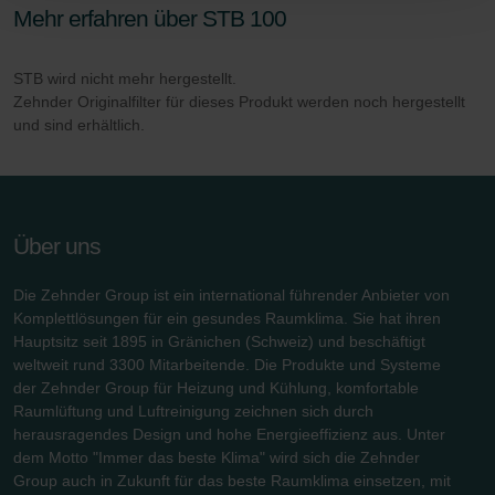
Mehr erfahren über STB 100
Datenschutzerklärung der Zehnder Group
Zehnder Group AG: Data Privacy
Zehnder Group België nv/sa: Déclarations de confidentialité
STB wird nicht mehr hergestellt.
Zehnder Group Czech Republic s.r.o.: Zásady ochrany
Zehnder Originalfilter für dieses Produkt werden noch hergestellt
und sind erhältlich.
osobních údajů
Zehnder Group France: Protection des données
Zehnder Group Ibérica SAU: Política de privacidad
Zehnder Group Italia S.r.l.: Privacy
Zehnder Group İç Mekan İklimlendirme Sanayi ve Ticaret
Über uns
Limitet Şirketi: Web Sitesi Çerezleri
Zehnder Group Nederland bv: Privacyverklaringen
Die Zehnder Group ist ein international führender Anbieter von
Zehnder Group Sales International: Privacy Policy
Komplettlösungen für ein gesundes Raumklima. Sie hat ihren
Zehnder Group Schweiz AG: Datenschutz
Hauptsitz seit 1895 in Gränichen (Schweiz) und beschäftigt
weltweit rund 3300 Mitarbeitende. Die Produkte und Systeme
Zehnder Polska Sp. z o.o.: Oświadczenie o ochronie
der Zehnder Group für Heizung und Kühlung, komfortable
danych Zehnder
Raumlüftung und Luftreinigung zeichnen sich durch
Zehnder Group UK Limited: Privacy Policy
herausragendes Design und hohe Energieeffizienz aus. Unter
Zehnder Group Deutschland GmbH
dem Motto "Immer das beste Klima" wird sich die Zehnder
Group auch in Zukunft für das beste Raumklima einsetzen, mit