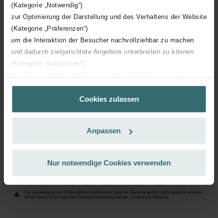
inkl. MwSt.
(Kategorie „Notwendig“)
exkl. Versandgebühren
zur Optimierung der Darstellung und des Verhaltens der Website
(Kategorie „Präferenzen“)
Abonnieren
um die Interaktion der Besucher nachvollziehbar zu machen
und dadurch zielgerichtete Angebote unterbreiten zu können
(Kategorie „Statistiken“)
zur Einbindung weiterer Dienste wie z.B. YouTube oder Bing
(Kategorie „Marketing“)
Cookies zulassen
Über „Details zeigen“ bzw. die Datenschutzerklärung erhalten
Sie weitere Informationen. Durch die Auswahl der Kategorie
nehmen Sie die jeweiligen Cookies an oder lehnen sie ab. Bei
Anpassen
der Auswahl von „Statistiken“ willigen Sie ein, dass wir Ihren
Besuchsverlauf auf unserer Website verwenden, um Ihnen die
bestmögliche Nutzererfahrung zu ermöglichen und Ihnen
Nur notwendige Cookies verwenden
maßgeschneiderte Informationen basierend auf Ihren Interessen
zur Verfügung zu stellen. Alle Einwilligungen können Sie
selbstverständlich über einen Link in der Datenschutzerklärung
widerrufen.