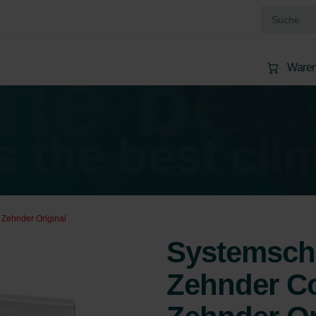
Waren
 Zehnder Original
Systemschut
Zehnder Co