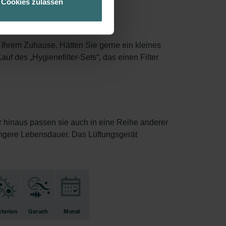
Cookies zulassen
n Ihrem Zuhause. Hätten Sie gerne ein kleines
f des „Hygienefilter-Sets“, das einen Filter
r hinaus passen sie auch in eine Reihe anderer
längere Lebensdauer. Das Lüftungsgerät