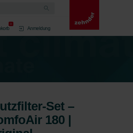
0
korb
Anmeldung
zfilter-Set –
mfoAir 180 |