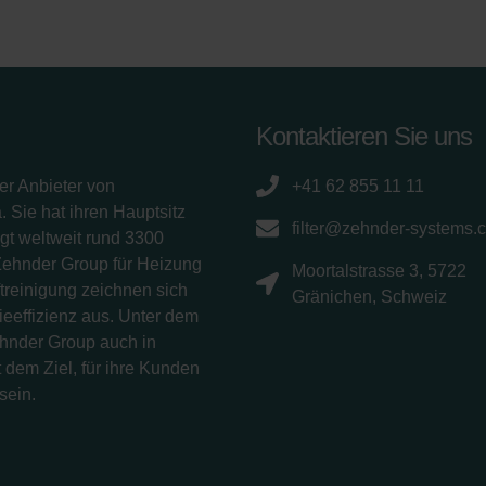
Kontaktieren Sie uns
er Anbieter von
+41 62 855 11 11
 Sie hat ihren Hauptsitz
filter@zehnder-systems.
gt weltweit rund 3300
Zehnder Group für Heizung
Moortalstrasse 3, 5722
treinigung zeichnen sich
Gränichen, Schweiz
eeffizienz aus. Unter dem
ehnder Group auch in
 dem Ziel, für ihre Kunden
sein.