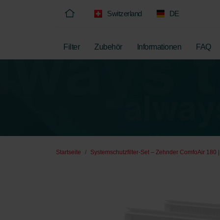
Switzerland
DE
Filter
Zubehör
Informationen
FAQ
Startseite
Systemschutzfilter-Set – Zehnder ComfoAir 180 |