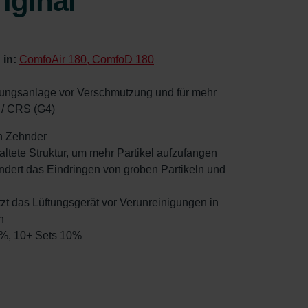
iginal
 in:
ComfoAir 180, ComfoD 180
üftungsanlage vor Verschmutzung und für mehr
 / CRS (G4)
von Zehnder
faltete Struktur, um mehr Partikel aufzufangen
hindert das Eindringen von groben Partikeln und
ützt das Lüftungsgerät vor Verunreinigungen in
n
5%, 10+ Sets 10%