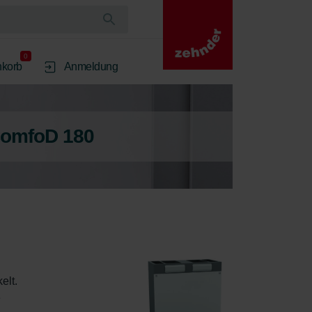
0
korb
Anmeldung
ComfoD 180
lt. 
 