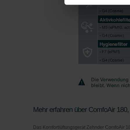
Datenschutzerklärung der Zeh
Zehnder Group AG: Data Priva
Zehnder Group België nv/sa: Dé
Zehnder Group Czech Republic
Zehnder Group France: Protec
Zehnder Group Ibérica SAU: Po
Zehnder Group Italia S.r.l.: Pr
Zehnder Group İç Mekan İklimle
Zehnder Group Nederland bv: 
Zehnder Group Sales Internati
Zehnder Group Schweiz AG: D
Zehnder Polska Sp. z o.o.: O
Zehnder Group UK Limited: Pr
Zehnder Group Deutschland 
Mehr erfahren über ComfoAir 180
Das Komfortlüftungsgerät Zehnder ComfoAir 18