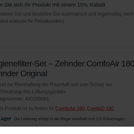
n Sie sich Ihr Produkt mit einem 15% Rabatt
ieren Sie und bestellen Sie automatisch und regelmäßig nach
bot exklusiv für Privatkunden)
ienefilter-Set – Zehnder ComfoAir 180
nder Original
rset zur Reinhaltung der Raumluft und zum Schutz vor
chmutzung des Lüftungsgerätes
lognummer: 400100091
s Produkt ist zu finden in:
ComfoAir 180, ComfoD 180
Lager
Die Lieferung erfolgt in der Regel innerhalb von 2-5 Arbeitstagen