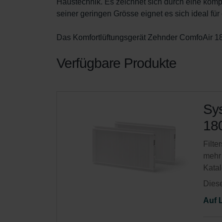
Haustechnik. Es zeichnet sich durch eine kom
seiner geringen Grösse eignet es sich ideal fü
Das Komfortlüftungsgerät Zehnder ComfoAir 180
Verfügbare Produkte
Sys
180
Filte
mehr
Kata
Diese
Auf 