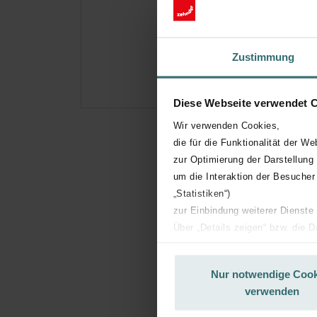
Hole
Abonn
(Ange
Zustimmung
Diese Webseite verwendet 
Wir verwenden Cookies,
die für die Funktionalität der We
zur Optimierung der Darstellung
um die Interaktion der Besucher
„Statistiken“)
zur Einbindung weiterer Dienste
Über „Details zeigen“ bzw. die 
die jeweiligen Cookies an oder l
unserer Website verwenden, um 
Nur notwendige Cook
basierend auf Ihren Interessen z
verwenden
Datenschutzerklärung widerrufen