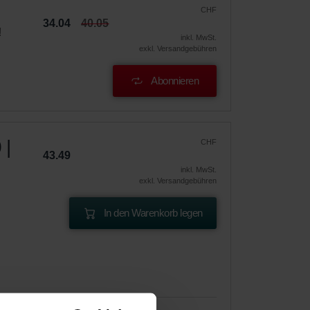
CHF
34.04
40.05
!
inkl. MwSt.
exkl. Versandgebühren
Abonnieren
 |
CHF
43.49
inkl. MwSt.
exkl. Versandgebühren
In den Warenkorb legen