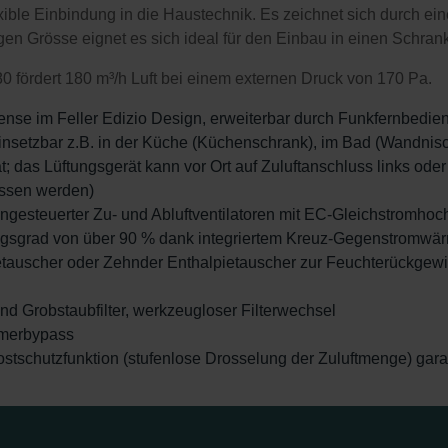
ible Einbindung in die Haustechnik. Es zeichnet sich durch e
en Grösse eignet es sich ideal für den Einbau in einen Schra
 fördert 180 m³/h Luft bei einem externen Druck von 170 Pa.
nse im Feller Edizio Design, erweiterbar durch Funkfernbedi
nsetzbar z.B. in der Küche (Küchenschrank), im Bad (Wandnis
; das Lüftungsgerät kann vor Ort auf Zuluftanschluss links ode
ossen werden)
ngesteuerter Zu- und Abluftventilatoren mit EC-Gleichstromhoc
sgrad von über 90 % dank integriertem Kreuz-Gegenstromwä
auscher oder Zehnder Enthalpietauscher zur Feuchterückgewinnu
nd Grobstaubfilter, werkzeugloser Filterwechsel
mmerbypass
rostschutzfunktion (stufenlose Drosselung der Zuluftmenge) garan