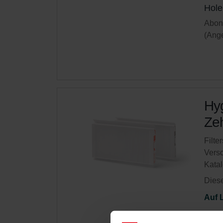
Hole
Abonn
(Ange
Hyg
Zeh
Filte
Vers
Kata
Diese
Auf 