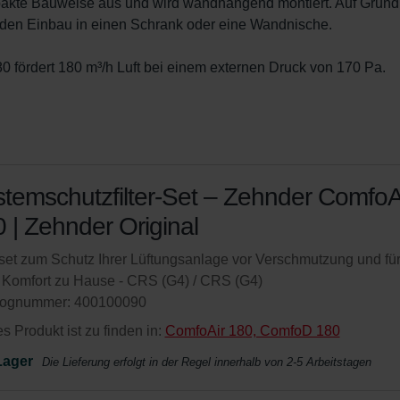
pakte Bauweise aus und wird wandhängend montiert. Auf Grund
r den Einbau in einen Schrank oder eine Wandnische.

 fördert 180 m³/h Luft bei einem externen Druck von 170 Pa.
temschutzfilter-Set – Zehnder ComfoA
 | Zehnder Original
rset zum Schutz Ihrer Lüftungsanlage vor Verschmutzung und fü
 Komfort zu Hause - CRS (G4) / CRS (G4)
lognummer: 400100090
s Produkt ist zu finden in:
ComfoAir 180, ComfoD 180
Lager
Die Lieferung erfolgt in der Regel innerhalb von 2-5 Arbeitstagen