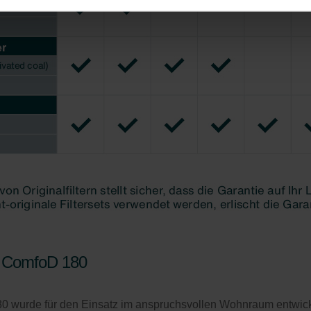
nder Group
cy
clarations de confidentialité
 s.r.o.: Zásady ochrany osobních údajů
tion des données
lítica de privacidad
ivacy
ndirme Sanayi ve Ticaret Limitet Şirketi: Web Sitesi Çerezleri
Privacyverklaringen
onal: Privacy Policy
atenschutz
świadczenie o ochronie danych Zehnder
ivacy Policy
GmbH
, ComfoD 180
0 wurde für den Einsatz im anspruchsvollen Wohnraum entwicke