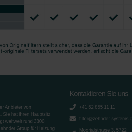
ivacy Policy
GmbH
Kontaktieren Sie uns
er Anbieter von
+41 62 855 11 11
 Sie hat ihren Hauptsitz
filter@zehnder-systems.
gt weltweit rund 3300
Zehnder Group für Heizung
Moortalstrasse 3, 5722