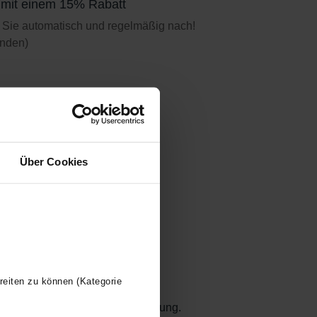
t mit einem 15% Rabatt
 Sie automatisch und regelmäßig nach!
unden)
Über Cookies
 Mikron.
reiten zu können (Kategorie
e früher verwendete Klassifizierung.