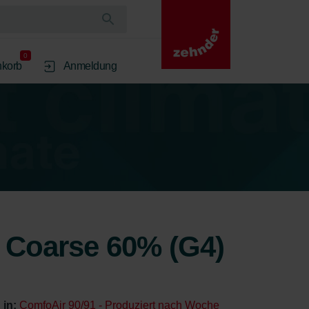
0
korb
Anmeldung
x Coarse 60% (G4)
 in:
ComfoAir 90/91 - Produziert nach Woche