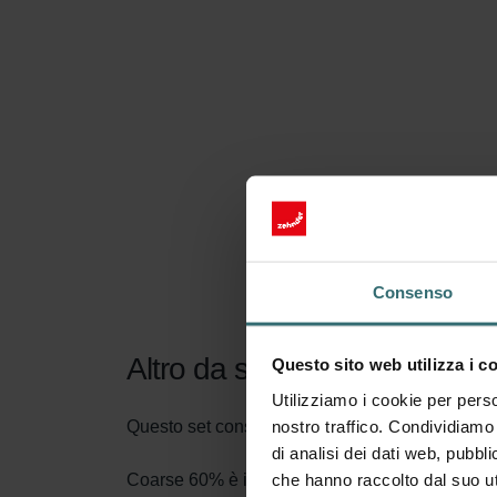
Consenso
Altro da sapere sul nostro Se
Questo sito web utilizza i c
Utilizziamo i cookie per perso
nostro traffico. Condividiamo 
Questo set consiste di 2x filtri Coarse 60% (G4)
di analisi dei dati web, pubbl
che hanno raccolto dal suo uti
Coarse 60% è il nome secondo il nuovo standard d