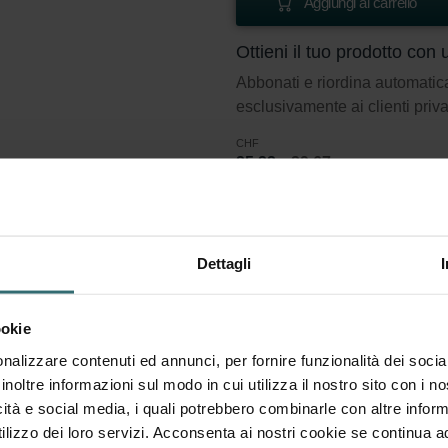
Aggiungi al carrello
Ottieni il tuo prodotto co
Abbonati e riordina automatic
esclusivamente ai clienti priva
CHF
25.22
29.67
incl. IVA
escl. spese di spedizione
Abbonati
Dettagli
t di filtri 2x Coarse 60% (G4)
ookie
nalizzare contenuti ed annunci, per fornire funzionalità dei socia
inoltre informazioni sul modo in cui utilizza il nostro sito con i 
.
icità e social media, i quali potrebbero combinarle con altre inform
lizzo dei loro servizi. Acconsenta ai nostri cookie se continua ad 
i filtri ISO 16890. Coarse si riferisce a particelle >10 micron.