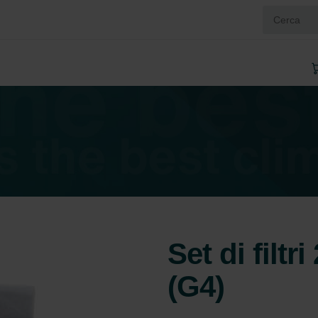
Set di filt
(G4)