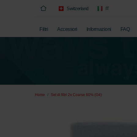
Switzerland
IT
Filtri
Accessori
Informazioni
FAQ
Home
Set di filtri 2x Coarse 60% (G4)