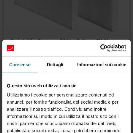
Set di filtri Coarse 60% (G4) + ePM1
50% (F7)
Questo set consiste di due filtri, un filtro Coarse 60% (G4) e
Consenso
Dettagli
Informazioni sui cookie
un filtro ePM1 50% (F7).
Numero di catalogo: 527005190
ComfoAir 70
Questo prodotto si trova in:
Questo sito web utilizza i cookie
Nessuna disponibilità
Attualmente non disponibile
Utilizziamo i cookie per personalizzare contenuti ed
CHF
33.92
annunci, per fornire funzionalità dei social media e per
incl. IVA
analizzare il nostro traffico. Condividiamo inoltre
escl. spese di spedizione
informazioni sul modo in cui utilizza il nostro sito con i
nostri partner che si occupano di analisi dei dati web,
Aggiungi al carrello
pubblicità e social media, i quali potrebbero combinarle