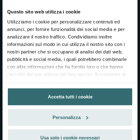
Zehnder Group è un fornitore leader a livello internazionale di
Questo sito web utilizza i cookie
soluzioni complete per un clima ambientale sano. Ha sede a
Utilizziamo i cookie per personalizzare contenuti ed
Gränichen (Svizzera) dal 1895 e impiega circa 3300 persone in
annunci, per fornire funzionalità dei social media e per
tutto il mondo. I prodotti e i sistemi di Zehnder Group per il
riscaldamento e il raffreddamento, la ventilazione comfort per
analizzare il nostro traffico. Condividiamo inoltre
ambienti e la pulizia dell'aria sono caratterizzati da un design
informazioni sul modo in cui utilizza il nostro sito con i
eccezionale e da un'elevata efficienza energetica. Con il motto
nostri partner che si occupano di analisi dei dati web,
"Always the best climate", Zehnder Group continuerà anche in
pubblicità e social media, i quali potrebbero combinarle
futuro a impegnarsi per il miglior clima ambientale, con
con altre informazioni che ha fornito loro o che hanno
l'obiettivo di essere la prima scelta per i propri clienti e un
raccolto dal suo utilizzo dei loro servizi. Acconsenta ai
partner su cui poter contare.
nostri cookie se continua ad utilizzare il nostro sito web.
Contattaci
Accetta tutti i cookie
Datenschutzerklärung der Zehnder Group
+41 62 855 11 11
Zehnder Group AG: Data Privacy
Personalizza
filter@zehnder-systems.ch
Zehnder Group België nv/sa: Déclarations de confidentialité
Zehnder Group Czech Republic s.r.o.: Zásady ochrany
Moortalstrasse 3, 5722 Gränichen, Schweiz
osobních údajů
Usa solo i cookie necessari