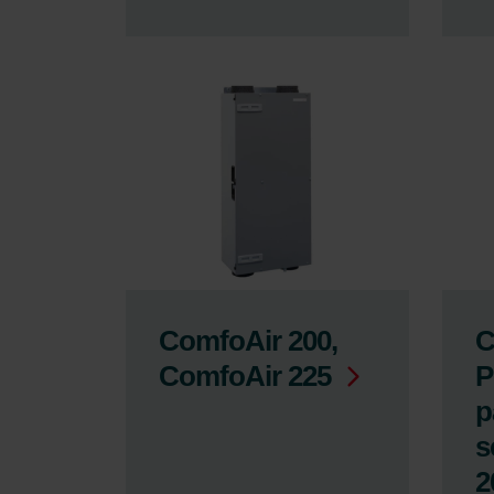
ComfoAir 200,
C
ComfoAir 225
P
p
s
2