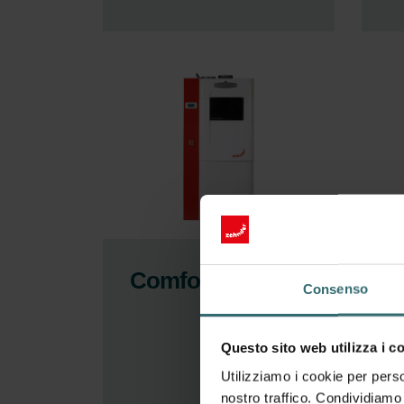
ComfoBox Q
V
Consenso
a
Z
Questo sito web utilizza i c
C
Utilizziamo i cookie per perso
L
nostro traffico. Condividiamo 