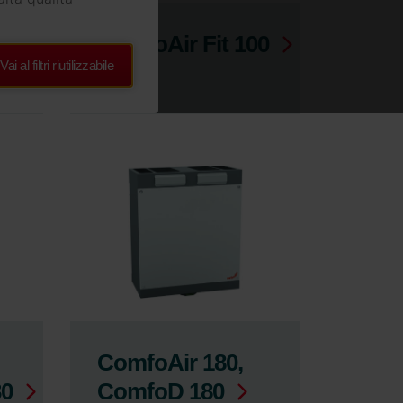
ComfoAir Fit 100
Vai al filtri riutilizzabile
ComfoAir 180,
30
ComfoD 180