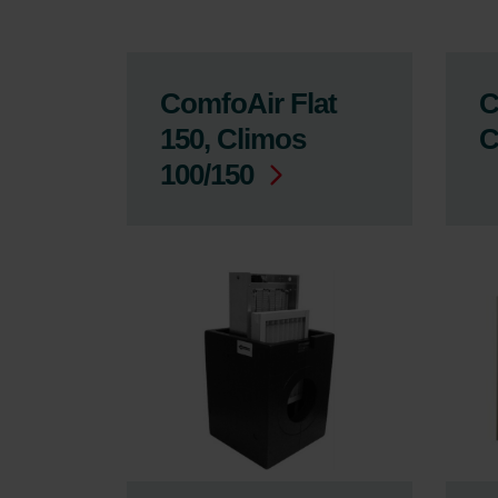
ComfoAir Flat
C
150, Climos
C
100/150