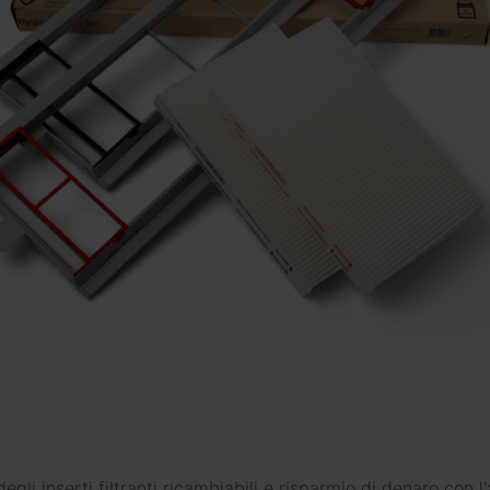
ti nello shop ufficiale
ziona una categoria per visualizzare i filtri disponi
degli inserti filtranti ricambiabili e risparmio di denaro con l'