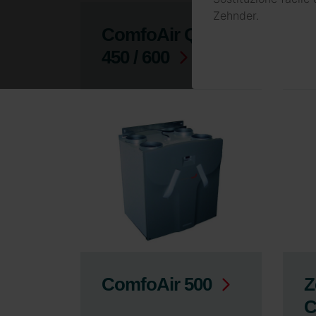
Zehnder.
ComfoAir Q 350 /
C
450 / 600
ComfoAir 500
Z
C