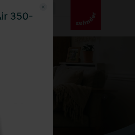
Air 350-
0
Carrello
Login