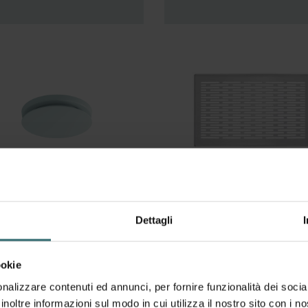
alvola di
CLD
Dettagli
spirazione
ehnder
ookie
omfoValve
nalizzare contenuti ed annunci, per fornire funzionalità dei socia
una E125
inoltre informazioni sul modo in cui utilizza il nostro sito con i 