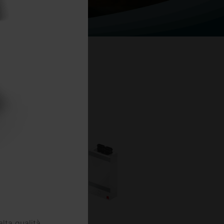
 Zehnder
bili.
alta qualità