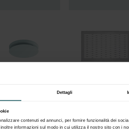
alvola di
CLD
Dettagli
spirazione
ehnder
ookie
omfoValve
nalizzare contenuti ed annunci, per fornire funzionalità dei socia
una E125
inoltre informazioni sul modo in cui utilizza il nostro sito con i 