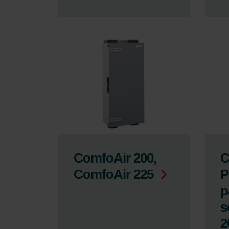
ComfoAir 200,
C
ComfoAir 225
P
p
s
2