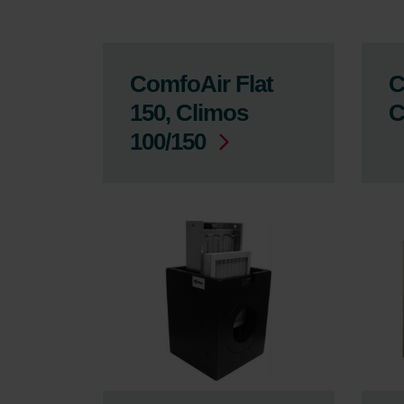
ComfoAir Flat
C
150, Climos
C
100/150