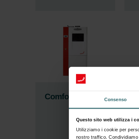
ComfoBox Q
V
Consenso
a
Z
Questo sito web utilizza i c
C
Utilizziamo i cookie per perso
L
nostro traffico. Condividiamo 