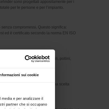
nali Zehnder sono progettati appositamente per i
otale per le persone e per l’impianto.
te – senza compromessi. Questo significa:
i test ed è certificato secondo la norma EN ISO
o in modo affidabile polveri sottili, pollini,
e di danneggiarlo.
Informazioni sui cookie
vi
otti e minori emissioni di CO₂ – una scelta
l media e per analizzare il
nostri partner che si occupano