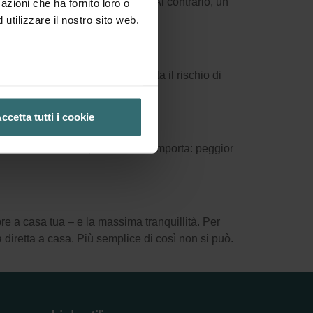
a fronte di prestazioni elevate. Al contrario, un
azioni che ha fornito loro o
uasti.
utilizzare il nostro sito web.
ni o soluzioni artigianali comporta il rischio di
ccetta tutti i cookie
 materiali di bassa qualità. Ciò comporta: peggior
bre a casa tua – e la massima tranquillità. Per
iretta a casa. Più semplice di così non si può.