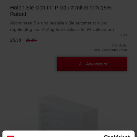
Holen Sie sich Ihr Produkt mit einem 15%
Rabatt
Abonnieren Sie und bestellen Sie automatisch und
regelmäßig nach! (Angebot exklusiv für Privatkunden)
EUR
25.39
29.87
inkl. MwSt.
exkl. Versandgebühren
Abonnieren