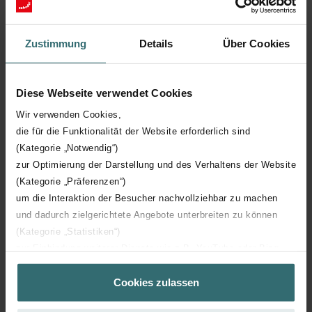
Zustimmung
Details
Über Cookies
Zehnder ComfoCube Grobstaubfilter
Diese Webseite verwendet Cookies
ISO Coarse 65% für Filterbox DN160,
Wir verwenden Cookies,
350x250x93 mm, Inhalt 1 Stück
die für die Funktionalität der Website erforderlich sind
(Kategorie „Notwendig“)
Das Filterset 524000100 besteht aus 1x Grobstaubfilter ISO
zur Optimierung der Darstellung und des Verhaltens der Website
Coarse 65% (G4).
Katalognummer: 524000100
(Kategorie „Präferenzen“)
um die Interaktion der Besucher nachvollziehbar zu machen
ISO Box / ISO Defroster
Dieses Produkt ist zu finden in:
und dadurch zielgerichtete Angebote unterbreiten zu können
DN 160
Atmos 175
Compact 350
Thermos 200/300
,
,
,
(Kategorie „Statistiken“)
Auf Lager
zur Einbindung weiterer Dienste wie z.B. YouTube oder Bing
Die Lieferung erfolgt in der Regel innerhalb von 2-5 Arbeitstagen
(Kategorie „Marketing“)
EUR
27.49
Cookies zulassen
Über „Details zeigen“ bzw. die Datenschutzerklärung erhalten
inkl. MwSt.
Sie weitere Informationen. Durch die Auswahl der Kategorie
exkl. Versandgebühren