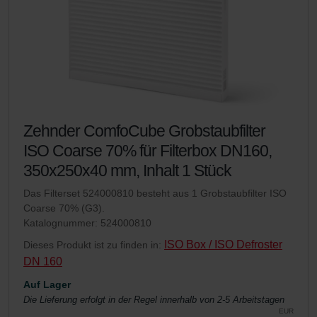
Zehnder Group Nederland bv: Privacyverklaringen
Zehnder Group Sales International: Privacy Policy
Zehnder Group Schweiz AG: Datenschutz
Zehnder Polska Sp. z o.o.: Oświadczenie o ochronie
danych Zehnder
Zehnder Group UK Limited: Privacy Policy
Zehnder Group Deutschland GmbH
Zehnder ComfoCube Grobstaubfilter
ISO Coarse 70% für Filterbox DN160,
350x250x40 mm, Inhalt 1 Stück
Das Filterset 524000810 besteht aus 1 Grobstaubfilter ISO
Coarse 70% (G3).
Katalognummer: 524000810
ISO Box / ISO Defroster
Dieses Produkt ist zu finden in:
DN 160
Auf Lager
Die Lieferung erfolgt in der Regel innerhalb von 2-5 Arbeitstagen
EUR