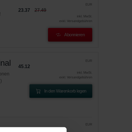
EUR
23.37
27.49
!
inkl. MwSt.
exkl. Versandgebühren
Abonnieren
inal
EUR
45.12
inkl. MwSt.
ionen
exkl. Versandgebühren
)
In den Warenkorb legen
EUR
38.36
45.12