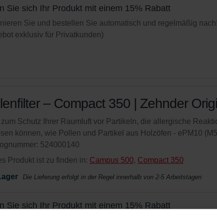
n Sie sich Ihr Produkt mit einem 15% Rabatt
ieren Sie und bestellen Sie automatisch und regelmäßig nach
bot exklusiv für Privatkunden)
lenfilter – Compact 350 | Zehnder Orig
r zum Schutz Ihrer Raumluft vor Partikeln, die allergische Reakt
sen können, wie Pollen und Partikel aus Holzöfen - ePM10 (M5
lognummer: 524000140
s Produkt ist zu finden in:
Campus 500
,
Compact 350
Lager
Die Lieferung erfolgt in der Regel innerhalb von 2-5 Arbeitstagen
n Sie sich Ihr Produkt mit einem 15% Rabatt