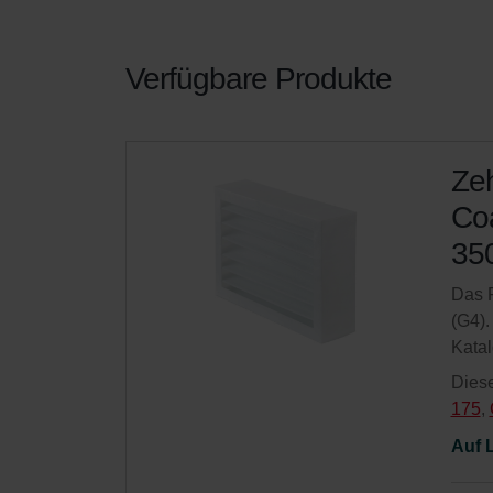
Verfügbare Produkte
Ze
Coa
350
Das F
(G4).
Kata
Diese
175
,
Auf 