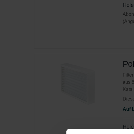
Hole
Abonn
(Ange
Pol
Filte
auslö
Kata
Diese
Auf 
Hole