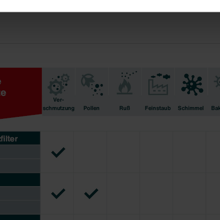
nder Group
cy
clarations de confidentialité
 s.r.o.: Zásady ochrany osobních údajů
tion des données
lítica de privacidad
ivacy
ndirme Sanayi ve Ticaret Limitet Şirketi: Web Sitesi Çerezleri
Privacyverklaringen
onal: Privacy Policy
atenschutz
świadczenie o ochronie danych Zehnder
ivacy Policy
GmbH