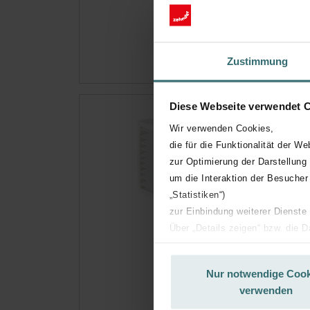
Abonn
(Ange
Zustimmung
Diese Webseite verwendet 
Zeh
Wir verwenden Cookies,
Co
die für die Funktionalität der We
zur Optimierung der Darstellung
Das F
um die Interaktion der Besucher
Kata
„Statistiken“)
Diese
zur Einbindung weiterer Dienste
Über „Details zeigen“ bzw. die 
Auf 
die jeweiligen Cookies an oder l
unserer Website verwenden, um 
Hole
Nur notwendige Cook
basierend auf Ihren Interessen z
verwenden
Abonn
Datenschutzerklärung widerrufen
(Ange