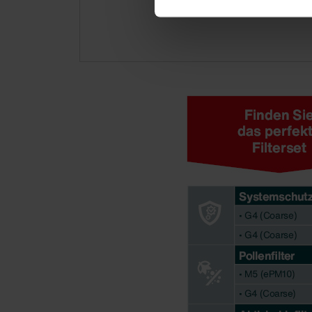
Datenschutzerklärung der Zeh
Zehnder Group AG: Data Priva
Zehnder Group België nv/sa: Dé
Zehnder Group Czech Republic
Zehnder Group France: Protec
Zehnder Group Ibérica SAU: Po
Zehnder Group Italia S.r.l.: Pr
Zehnder Group İç Mekan İklimle
Zehnder Group Nederland bv: 
Zehnder Group Sales Internati
Zehnder Group Schweiz AG: D
Zehnder Polska Sp. z o.o.: O
Zehnder Group UK Limited: Pr
Zehnder Group Deutschland 