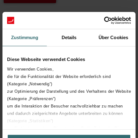
Mehr erfahren über unser Zehnder
ComfoCube Grobstaubfilter ISO Coarse 65%
Zustimmung
Details
Über Cookies
für Filterbox DN160, 350x250x93 mm, Inhalt
1 Stück
Diese Webseite verwendet Cookies
Das Original-Zehnder-Filterpaket enthält 1 Grobstaubfilter (ISO
Wir verwenden Cookies,
Coarse 65%, ehemals G4) für die Zehnder Iso-Filterbox DN 160.
Abmessungen: 350 mm x 250 mm x 93 mm
die für die Funktionalität der Website erforderlich sind
1x Grobstaubfilter ISO Coarse 65% (G4)
(Kategorie „Notwendig“)
zur Optimierung der Darstellung und des Verhaltens der Website
Der Ersatzfilter filtert zuverlässig Staub und andere Partikel aus
(Kategorie „Präferenzen“)
der Außenluft.
um die Interaktion der Besucher nachvollziehbar zu machen
und dadurch zielgerichtete Angebote unterbreiten zu können
Einfacher Wechsel des Iso-Filterbox-DN160-
(Kategorie „Statistiken“)
Filters
zur Einbindung weiterer Dienste wie z.B. YouTube oder Bing
(Kategorie „Marketing“)