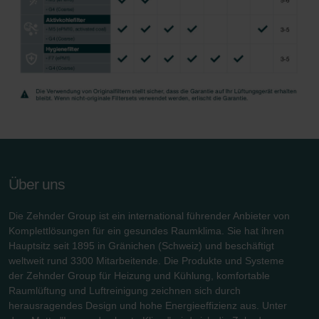
Zehnder Group İç Mekan İklimlendirme Sanayi ve Ticaret
Limitet Şirketi: Web Sitesi Çerezleri
Zehnder Group Nederland bv: Privacyverklaringen
Zehnder Group Sales International: Privacy Policy
Zehnder Group Schweiz AG: Datenschutz
Zehnder Polska Sp. z o.o.: Oświadczenie o ochronie
danych Zehnder
Zehnder Group UK Limited: Privacy Policy
Zehnder Group Deutschland GmbH
Über uns
Die Zehnder Group ist ein international führender Anbieter von
Komplettlösungen für ein gesundes Raumklima. Sie hat ihren
Hauptsitz seit 1895 in Gränichen (Schweiz) und beschäftigt
weltweit rund 3300 Mitarbeitende. Die Produkte und Systeme
der Zehnder Group für Heizung und Kühlung, komfortable
Raumlüftung und Luftreinigung zeichnen sich durch
herausragendes Design und hohe Energieeffizienz aus. Unter