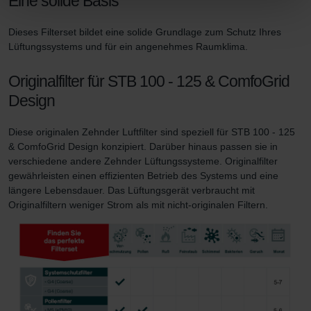
Eine solide Basis
widerrufen.
Dieses Filterset bildet eine solide Grundlage zum Schutz Ihres
Datenschutzerklärung der Zehnder Group
Lüftungssystems und für ein angenehmes Raumklima.
Zehnder Group AG: Data Privacy
Zehnder Group België nv/sa: Déclarations de confidentialité
Originalfilter für STB 100 - 125 & ComfoGrid
Zehnder Group Czech Republic s.r.o.: Zásady ochrany
Design
osobních údajů
Zehnder Group France: Protection des données
Diese originalen Zehnder Luftfilter sind speziell für STB 100 - 125
Zehnder Group Ibérica SAU: Política de privacidad
& ComfoGrid Design konzipiert. Darüber hinaus passen sie in
Zehnder Group Italia S.r.l.: Privacy
verschiedene andere Zehnder Lüftungssysteme. Originalfilter
Zehnder Group İç Mekan İklimlendirme Sanayi ve Ticaret
gewährleisten einen effizienten Betrieb des Systems und eine
Limitet Şirketi: Web Sitesi Çerezleri
längere Lebensdauer. Das Lüftungsgerät verbraucht mit
Originalfiltern weniger Strom als mit nicht-originalen Filtern.
Zehnder Group Nederland bv: Privacyverklaringen
Zehnder Group Sales International: Privacy Policy
Zehnder Group Schweiz AG: Datenschutz
Zehnder Polska Sp. z o.o.: Oświadczenie o ochronie
danych Zehnder
Zehnder Group UK Limited: Privacy Policy
Zehnder Group Deutschland GmbH