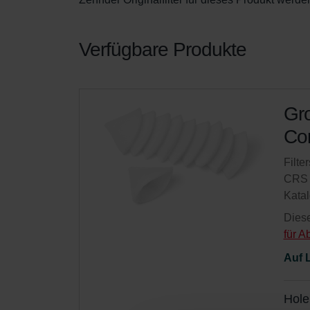
Verfügbare Produkte
Gro
Com
Filte
CRS 
Kata
Diese
für Ab
Auf 
Hole