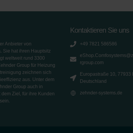
Kontaktieren Sie uns
er Anbieter von
+49 7821 586586
 Sie hat ihren Hauptsitz
eShop.Comfosystems@
gt weltweit rund 3300
rgroup.com
Zehnder Group für Heizung
treinigung zeichnen sich
Europastraße 10, 77933 
eeffizienz aus. Unter dem
Deutschland
ehnder Group auch in
zehnder-systems.de
 dem Ziel, für ihre Kunden
sein.