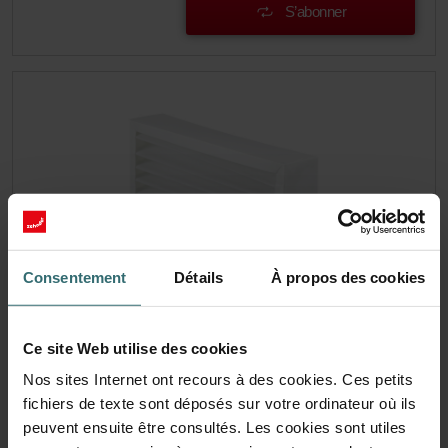
S’abonner
Consentement
Détails
À propos des cookies
Ce site Web utilise des cookies
Filtre Coarse 60% (G4)
Nos sites Internet ont recours à des cookies. Ces petits
fichiers de texte sont déposés sur votre ordinateur où ils
Cet ensemble se compose de 1x filtre Grossier 60% (G4).
peuvent ensuite être consultés. Les cookies sont utiles
Numéro de catalogue: 524000150