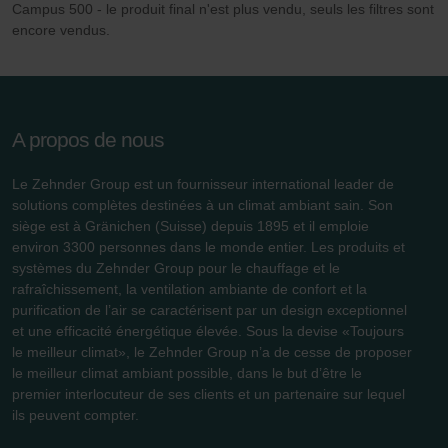
Campus 500 - le produit final n'est plus vendu, seuls les filtres sont
Zehnder Group France: Protection des données
encore vendus.
Zehnder Group Ibérica SAU: Política de privacidad
Zehnder Group Italia S.r.l.: Privacy
Zehnder Group İç Mekan İklimlendirme Sanayi ve Ticaret
Limitet Şirketi: Web Sitesi Çerezleri
A propos de nous
Zehnder Group Nederland bv: Privacyverklaringen
Zehnder Group Sales International: Privacy Policy
Le Zehnder Group est un fournisseur international leader de
Zehnder Group Schweiz AG: Datenschutz
solutions complètes destinées à un climat ambiant sain. Son
Zehnder Polska Sp. z o.o.: Oświadczenie o ochronie
siège est à Gränichen (Suisse) depuis 1895 et il emploie
danych Zehnder
environ 3300 personnes dans le monde entier. Les produits et
Zehnder Group UK Limited: Privacy Policy
systèmes du Zehnder Group pour le chauffage et le
rafraîchissement, la ventilation ambiante de confort et la
purification de l’air se caractérisent par un design exceptionnel
et une efficacité énergétique élevée. Sous la devise «Toujours
le meilleur climat», le Zehnder Group n’a de cesse de proposer
le meilleur climat ambiant possible, dans le but d’être le
premier interlocuteur de ses clients et un partenaire sur lequel
ils peuvent compter.