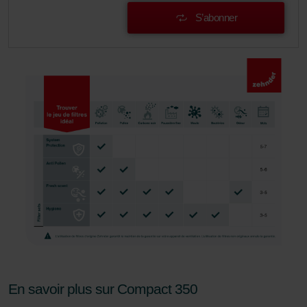
osobních údajů
S’abonner
Zehnder Group France: Protection des données
Zehnder Group Ibérica SAU: Política de privacidad
Zehnder Group Italia S.r.l.: Privacy
Zehnder Group İç Mekan İklimlendirme Sanayi ve Ticaret
Limitet Şirketi: Web Sitesi Çerezleri
Zehnder Group Nederland bv: Privacyverklaringen
Zehnder Group Sales International: Privacy Policy
Zehnder Group Schweiz AG: Datenschutz
Zehnder Polska Sp. z o.o.: Oświadczenie o ochronie
danych Zehnder
Zehnder Group UK Limited: Privacy Policy
En savoir plus sur Compact 350