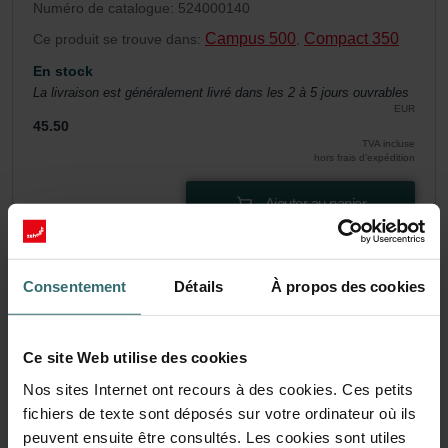
Numéro de catalogue: 524000140
Campus 500
Compact 350
Ce produit se trouve dans:
,
En stock
La livraison est généralement livré dans les 2 à 5 jours ouvrables
EUR
45.50
TVA incluse
hors frais d’expédition
Ajouter au panier
Obtenez votre produit avec une réduction de
Consentement
Détails
À propos des cookies
15%
S’abonner et repasser des commandes automatiquement et
périodiquement! (Offre exclusivement réservée aux
Ce site Web utilise des cookies
particuliers)
EUR
Nos sites Internet ont recours à des cookies. Ces petits
38.68
45.50
fichiers de texte sont déposés sur votre ordinateur où ils
TVA incluse
hors frais d’expédition
peuvent ensuite être consultés. Les cookies sont utiles