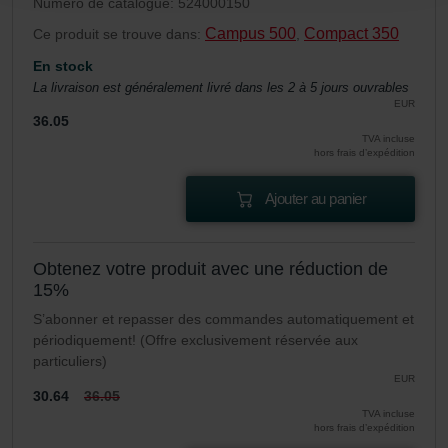
Numéro de catalogue: 524000150
durablement tout enregistrement de cookies sur votre
Campus 500
Compact 350
Ce produit se trouve dans:
,
ordinateur. Vous pouvez en outre effacer à tout moment
En stock
les cookies déjà enregistrés via un navigateur Web ou
La livraison est généralement livré dans les 2 à 5 jours ouvrables
tout autre logiciel correspondant. Cette opération peut
EUR
être réalisée à partir de n’importe quel navigateur Web
36.05
usuel. Si l’utilisateur concerné désactive l’enregistrement
TVA incluse
hors frais d’expédition
des cookies au sein du navigateur Web utilisé, il se peut
que les fonctionnalités de notre site Web ne soient plus
Ajouter au panier
disponibles dans leur intégralité.
Pour plus de détails, nous vous invitons à prendre
Obtenez votre produit avec une réduction de
connaissance de notre politique relative aux cookies.
15%
S’abonner et repasser des commandes automatiquement et
périodiquement! (Offre exclusivement réservée aux
Datenschutzerklärung der Zehnder Group
particuliers)
EUR
Zehnder Group AG: Data Privacy
30.64
36.05
Zehnder Group België nv/sa: Déclarations de confidentialité
TVA incluse
Zehnder Group Czech Republic s.r.o.: Zásady ochrany
hors frais d’expédition