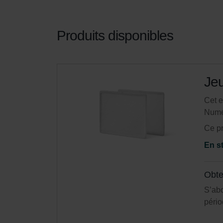
Produits disponibles
Jeu
Cet e
Numé
Ce pr
En s
Obte
S’ab
pério