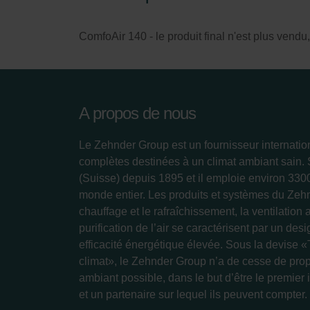
Zehnder Group Italia S.r.l.: Pr
Zehnder Group İç Mekan İklimle
ComfoAir 140 - le produit final n'est plus vendu,
Zehnder Group Nederland bv: 
Zehnder Group Sales Internati
Zehnder Group Schweiz AG: D
Zehnder Polska Sp. z o.o.: O
Zehnder Group UK Limited: Pr
A propos de nous
Le Zehnder Group est un fournisseur internatio
complètes destinées à un climat ambiant sain.
(Suisse) depuis 1895 et il emploie environ 33
monde entier. Les produits et systèmes du Zeh
chauffage et le rafraîchissement, la ventilation 
purification de l’air se caractérisent par un des
efficacité énergétique élevée. Sous la devise «
climat», le Zehnder Group n’a de cesse de prop
ambiant possible, dans le but d’être le premier 
et un partenaire sur lequel ils peuvent compter.