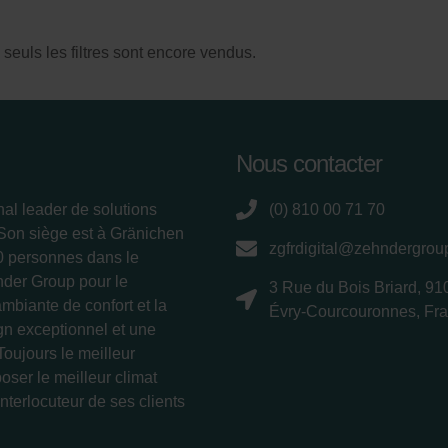
ivacy
ndirme Sanayi ve Ticaret Limitet Şirketi: Web Sitesi Çerezleri
 seuls les filtres sont encore vendus.
Privacyverklaringen
onal: Privacy Policy
atenschutz
świadczenie o ochronie danych Zehnder
ivacy Policy
Nous contacter
nal leader de solutions
(0) 810 00 71 70
 Son siège est à Gränichen
zgfrdigital@zehndergro
00 personnes dans le
nder Group pour le
3 Rue du Bois Briard, 91
ambiante de confort et la
Évry-Courcouronnes, Fr
ign exceptionnel et une
Toujours le meilleur
oser le meilleur climat
interlocuteur de ses clients