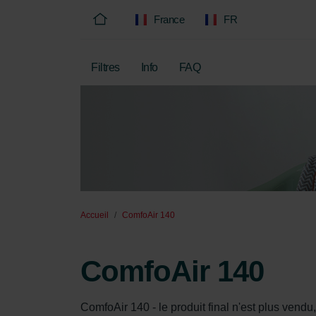
France
FR
Filtres
Info
FAQ
Accueil
ComfoAir 140
ComfoAir 140
ComfoAir 140 - le produit final n'est plus vendu,