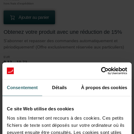
hors frais d’expédition
Ajouter au panier
Obtenez votre produit avec une réduction de 15%
S’abonner et repasser des commandes automatiquement et
périodiquement! (Offre exclusivement réservée aux particuliers)
EUR
9.12
10.73
TVA incluse
hors frais d’expédition
S’abonner
Consentement
Détails
À propos des cookies
Ce site Web utilise des cookies
En savoir plus sur notre Jeu de filtres 2x
Nos sites Internet ont recours à des cookies. Ces petits
Coarse 60% / (G4)
fichiers de texte sont déposés sur votre ordinateur où ils
peuvent ensuite être consultés. Les cookies sont utiles
Cet ensemble se compose de 2x filtres Grossier 60% / (G4).