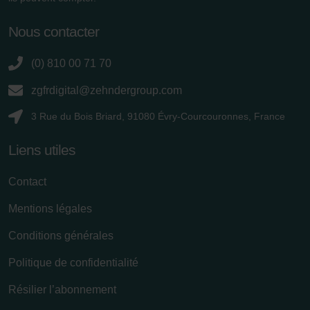
osobních údajů
Zehnder Group France: Protection des données
Nous contacter
Zehnder Group Ibérica SAU: Política de privacidad
Zehnder Group Italia S.r.l.: Privacy
(0) 810 00 71 70
Zehnder Group İç Mekan İklimlendirme Sanayi ve Ticaret
zgfrdigital@zehndergroup.com
Limitet Şirketi: Web Sitesi Çerezleri
Zehnder Group Nederland bv: Privacyverklaringen
3 Rue du Bois Briard, 91080 Évry-Courcouronnes, France
Zehnder Group Sales International: Privacy Policy
Zehnder Group Schweiz AG: Datenschutz
Liens utiles
Zehnder Polska Sp. z o.o.: Oświadczenie o ochronie
danych Zehnder
Contact
Zehnder Group UK Limited: Privacy Policy
Mentions légales
Conditions générales
Politique de confidentialité
Résilier l’abonnement