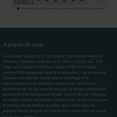
conséquence le navigateur Web utilisé afin d’empêcher
durablement tout enregistrement de cookies sur votre
ordinateur. Vous pouvez en outre effacer à tout moment
les cookies déjà enregistrés via un navigateur Web ou
tout autre logiciel correspondant. Cette opération peut
être réalisée à partir de n’importe quel navigateur Web
usuel. Si l’utilisateur concerné désactive l’enregistrement
A propos de nous
des cookies au sein du navigateur Web utilisé, il se peut
que les fonctionnalités de notre site Web ne soient plus
Le Zehnder Group est un fournisseur international leader de
disponibles dans leur intégralité.
solutions complètes destinées à un climat ambiant sain. Son
siège est à Gränichen (Suisse) depuis 1895 et il emploie
Pour plus de détails, nous vous invitons à prendre
environ 3300 personnes dans le monde entier. Les produits et
connaissance de notre politique relative aux cookies.
systèmes du Zehnder Group pour le chauffage et le
rafraîchissement, la ventilation ambiante de confort et la
purification de l’air se caractérisent par un design exceptionnel
et une efficacité énergétique élevée. Sous la devise «Toujours
Datenschutzerklärung der Zehnder Group
le meilleur climat», le Zehnder Group n’a de cesse de proposer
Zehnder Group AG: Data Privacy
le meilleur climat ambiant possible, dans le but d’être le
Zehnder Group België nv/sa: Déclarations de confidentialité
premier interlocuteur de ses clients et un partenaire sur lequel
Zehnder Group Czech Republic s.r.o.: Zásady ochrany
ils peuvent compter.