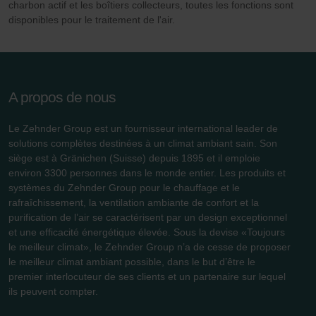
charbon actif et les boîtiers collecteurs, toutes les fonctions sont
danych Zehnder
disponibles pour le traitement de l'air.
Zehnder Group UK Limited: Privacy Policy
A propos de nous
Le Zehnder Group est un fournisseur international leader de
solutions complètes destinées à un climat ambiant sain. Son
siège est à Gränichen (Suisse) depuis 1895 et il emploie
environ 3300 personnes dans le monde entier. Les produits et
systèmes du Zehnder Group pour le chauffage et le
rafraîchissement, la ventilation ambiante de confort et la
purification de l’air se caractérisent par un design exceptionnel
et une efficacité énergétique élevée. Sous la devise «Toujours
le meilleur climat», le Zehnder Group n’a de cesse de proposer
le meilleur climat ambiant possible, dans le but d’être le
premier interlocuteur de ses clients et un partenaire sur lequel
ils peuvent compter.