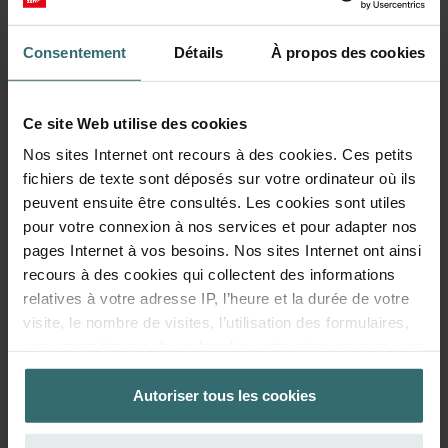
Consentement
Détails
À propos des cookies
Ce site Web utilise des cookies
Nos sites Internet ont recours à des cookies. Ces petits
fichiers de texte sont déposés sur votre ordinateur où ils
peuvent ensuite être consultés. Les cookies sont utiles
pour votre connexion à nos services et pour adapter nos
pages Internet à vos besoins. Nos sites Internet ont ainsi
recours à des cookies qui collectent des informations
relatives à votre adresse IP, l’heure et la durée de votre
Fresh Scent Filter – ComfoWell Filterbox
visite, le nombre de visites, l’utilisation des formulaires,
320 | Zehnder Original
vos paramétrages de recherche, votre mise en page, vos
Set de filtres pour protéger votre air intérieur contre les
réglages concernant les favoris sur nos sites Internet. La
odeurs et poussières indésirables - 1x ePM10 (M5)
durée de stockage des cookies est variable.
Autoriser tous les cookies
Numéro de catalogue: 990323605
ComfoWell Filterbox 320
Ce produit se trouve dans:
La base juridique concernant la fonctionnalité des