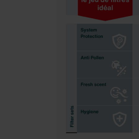
Zehnder Group Ibérica SAU: Po
Zehnder Group Italia S.r.l.: Pr
Zehnder Group İç Mekan İklimle
Zehnder Group Nederland bv: 
Zehnder Group Sales Internati
Zehnder Group Schweiz AG: D
Zehnder Polska Sp. z o.o.: O
Zehnder Group UK Limited: Pr