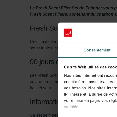
Le Fresh Scent Filter Set de Zehnder vous pe
Fresh Scent Filters, contenant du charbon act
Fresh Scent Filter set
Un climat intérieur sain passe par une ventilat
serez tenté de réduire la ventilation pour évit
Consentement
90 jours de protection
Ce site Web utilise des cook
Nos sites Internet ont recour
Les Fresh Scent Filters éliminent les odeurs, la
ensuite être consultés. Les c
environ trois mois, son efficacité diminue. Il 
vos besoins. Nos sites Intern
frais et sain.
IP, l’heure et la durée de vot
Informations techniques
votre mise en page, vos régl
variable.
Ce set de filtres contient: