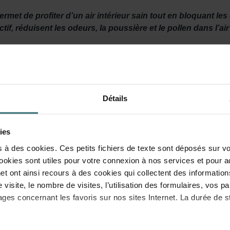
rmet de profiter d’un air intérieur sain tout en bloquant l
if, réduisent les odeurs, la poussière et le pollen dans l’air
ion suffisante. Mais si vos voisins ont une cheminée odorante ?
er les mauvaises odeurs. Ce ne sera plus nécessaire avec le Fres
Détails
ies
s à des cookies. Ces petits fichiers de texte sont déposés sur vo
 poussière et le pollen de l’air soufflé. Le charbon actif contenu
ookies sont utiles pour votre connexion à nos services et pour a
peut même relâcher les odeurs emprisonnées dans votre intérieur
et ont ainsi recours à des cookies qui collectent des information
re visite, le nombre de visites, l’utilisation des formulaires, vos
ages concernant les favoris sur nos sites Internet. La durée de 