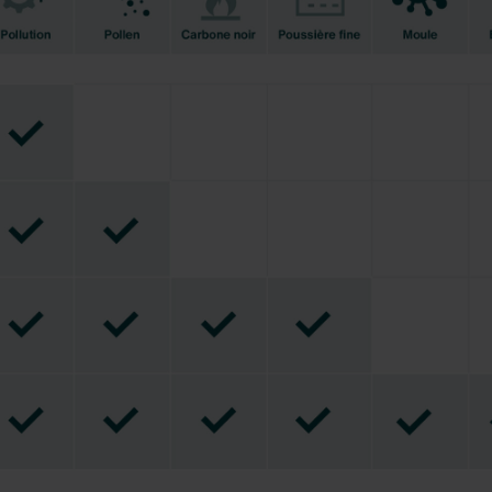
lítica de privacidad
ivacy
ndirme Sanayi ve Ticaret Limitet Şirketi: Web Sitesi Çerezleri
Privacyverklaringen
onal: Privacy Policy
atenschutz
świadczenie o ochronie danych Zehnder
ivacy Policy