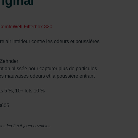
iginal
ComfoWell Filterbox 320
tre air intérieur contre les odeurs et poussières
r Zehnder
ption plissée pour capturer plus de particules
 les mauvaises odeurs et la poussière entrant
ts 5 %, 10+ lots 10 %
3605
ans les 2 à 5 jours ouvrables