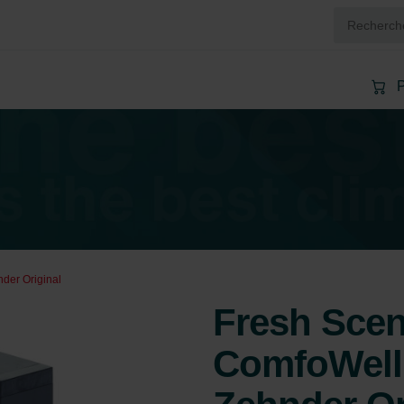
P
nder Original
Fresh Scent
ComfoWell 