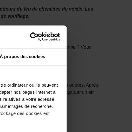
es odeurs du feu de cheminée du voisin. Les
 de soufflage.
 Ou si vous habitez à côté d’une ferme ? Vous
h Scent Filter Set de Zehnder.
À propos des cookies
tre ordinateur où ils peuvent
 dans le filtre piège les mauvaises odeurs. Après
dapter nos pages Internet à
. Le remplacer à temps permet de garder un air
s relatives à votre adresse
 paramétrages de recherche,
stockage des cookies est