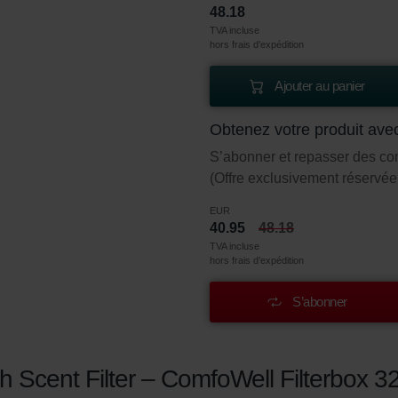
48.18
TVA incluse
hors frais d’expédition
Ajouter au panier
Obtenez votre produit ave
S’abonner et repasser des c
(Offre exclusivement réservée 
EUR
40.95
48.18
TVA incluse
hors frais d’expédition
S’abonner
sh Scent Filter – ComfoWell Filterbox 3