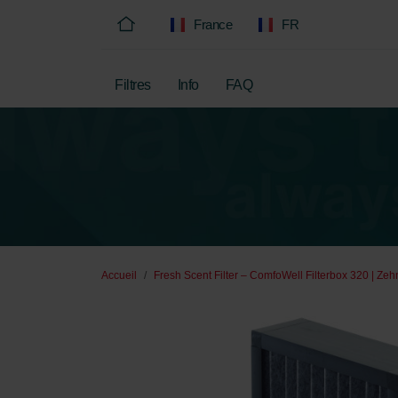
France
FR
Filtres
Info
FAQ
Accueil
Fresh Scent Filter – ComfoWell Filterbox 320 | Zeh