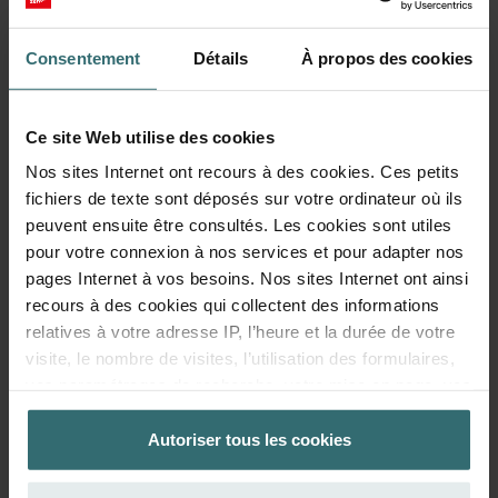
Consentement
Détails
À propos des cookies
Ce site Web utilise des cookies
Nos sites Internet ont recours à des cookies. Ces petits
fichiers de texte sont déposés sur votre ordinateur où ils
peuvent ensuite être consultés. Les cookies sont utiles
pour votre connexion à nos services et pour adapter nos
pages Internet à vos besoins. Nos sites Internet ont ainsi
recours à des cookies qui collectent des informations
relatives à votre adresse IP, l’heure et la durée de votre
Fresh Scent Filter – ComfoWell Filterbox
visite, le nombre de visites, l’utilisation des formulaires,
320 | Zehnder Original
vos paramétrages de recherche, votre mise en page, vos
Set de filtres pour protéger votre air intérieur contre les
réglages concernant les favoris sur nos sites Internet. La
odeurs et poussières indésirables - 1x ePM10 (M5)
durée de stockage des cookies est variable.
Autoriser tous les cookies
Numéro de catalogue: 990323605
ComfoWell Filterbox 320
Ce produit se trouve dans:
La base juridique concernant la fonctionnalité des