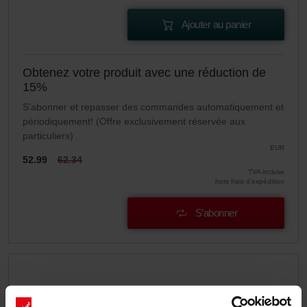
Ajouter au panier
Obtenez votre produit avec une réduction de
15%
S’abonner et repasser des commandes automatiquement et
périodiquement! (Offre exclusivement réservée aux
particuliers)
EUR
52.99
62.34
TVA incluse
hors frais d’expédition
S’abonner