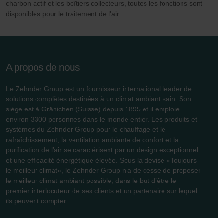
charbon actif et les boîtiers collecteurs, toutes les fonctions sont
danych Zehnder
disponibles pour le traitement de l'air.
Zehnder Group UK Limited: Privacy Policy
A propos de nous
Le Zehnder Group est un fournisseur international leader de
solutions complètes destinées à un climat ambiant sain. Son
siège est à Gränichen (Suisse) depuis 1895 et il emploie
environ 3300 personnes dans le monde entier. Les produits et
systèmes du Zehnder Group pour le chauffage et le
rafraîchissement, la ventilation ambiante de confort et la
purification de l’air se caractérisent par un design exceptionnel
et une efficacité énergétique élevée. Sous la devise «Toujours
le meilleur climat», le Zehnder Group n’a de cesse de proposer
le meilleur climat ambiant possible, dans le but d’être le
premier interlocuteur de ses clients et un partenaire sur lequel
ils peuvent compter.