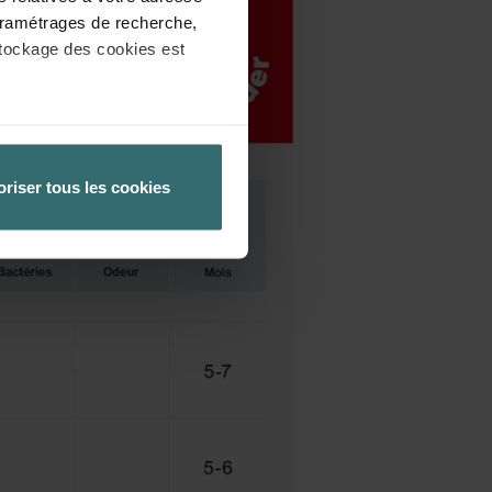
 paramétrages de recherche,
stockage des cookies est
èglement général de l’UE sur la
 la protection des données
oriser tous les cookies
 paramétrant en conséquence
tre ordinateur. Vous pouvez
re logiciel correspondant.
ateur concerné désactive
ités de notre site Web ne
ux cookies.