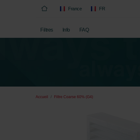
France
FR
Filtres
Info
FAQ
Accueil
Filtre Coarse 60% (G4)