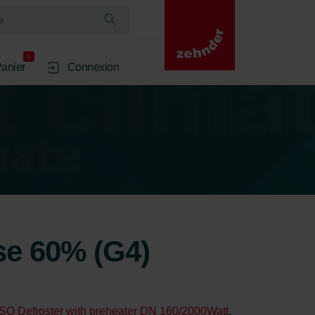
0
anier
Connexion
rse 60% (G4)
ISO Defroster with preheater DN 160/2000Watt
,