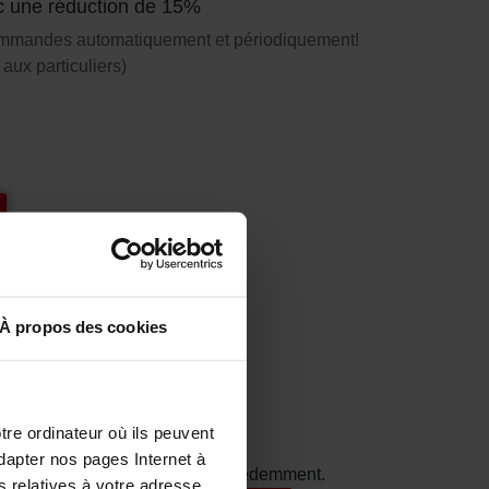
c une réduction de 15%
ommandes automatiquement et périodiquement!
aux particuliers)
À propos des cookies
rons.
tre ordinateur où ils peuvent
dapter nos pages Internet à
st la classification utilisée précédemment.
s relatives à votre adresse