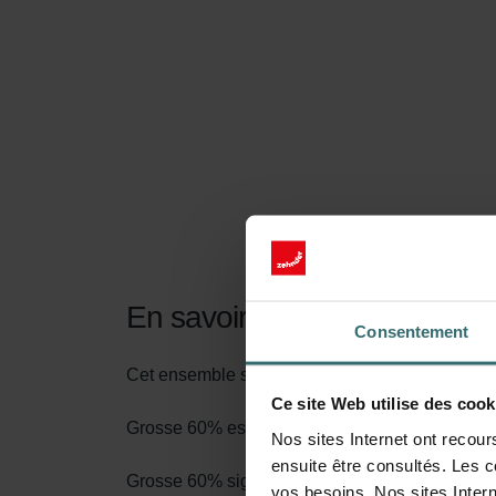
En savoir plus sur notre Fil
Consentement
Cet ensemble se compose de 1x filtre Grossier
Ce site Web utilise des cook
Grosse 60% est le nom selon la nouvelle norme 
Nos sites Internet ont recour
ensuite être consultés. Les c
Grosse 60% signifie qu'au moins 60% des particu
vos besoins. Nos sites Intern