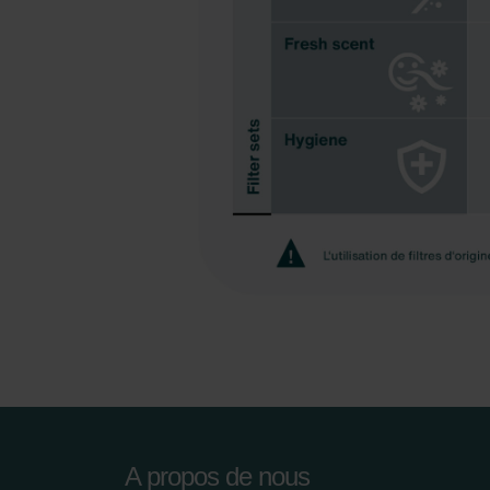
Datenschutzerklärung der Zeh
Zehnder Group AG: Data Priva
Zehnder Group België nv/sa: Dé
Zehnder Group Czech Republic
Zehnder Group France: Protec
Zehnder Group Ibérica SAU: Po
Zehnder Group Italia S.r.l.: Pr
Zehnder Group İç Mekan İklimle
Zehnder Group Nederland bv: 
Zehnder Group Sales Internati
Zehnder Group Schweiz AG: D
Zehnder Polska Sp. z o.o.: O
Zehnder Group UK Limited: Pr
A propos de nous