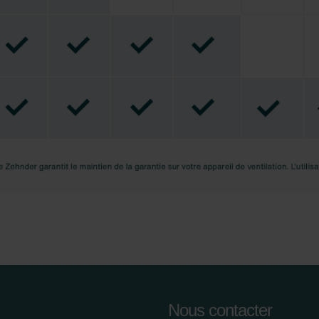
nder Group
cy
clarations de confidentialité
 s.r.o.: Zásady ochrany osobních údajů
tion des données
lítica de privacidad
ivacy
ndirme Sanayi ve Ticaret Limitet Şirketi: Web Sitesi Çerezleri
Privacyverklaringen
onal: Privacy Policy
atenschutz
świadczenie o ochronie danych Zehnder
ivacy Policy
Nous contacter