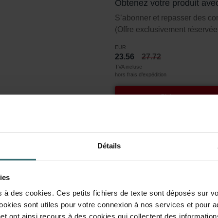
Obtenez votre produit ave
S’abonner et repasser des c
(Offre exclusivement réservée 
EUR
23.56
27.72
TVA incluse
hors frais d’expédition
S’abonner
tre Coarse 60% (G4)
Détails
 60% (G4).
ies
de filtre ISO 16890. Le coarse se réfère aux particules >10 mic
s à des cookies. Ces petits fichiers de texte sont déposés sur vo
ookies sont utiles pour votre connexion à nos services et pour a
les dans l'intervalle de taille >10 microns sont éliminées. G4 e
et ont ainsi recours à des cookies qui collectent des information