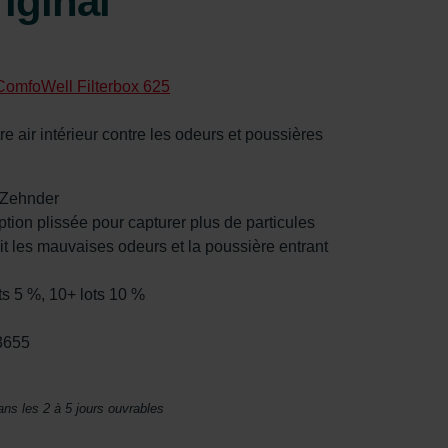
iginal
ComfoWell Filterbox 625
tre air intérieur contre les odeurs et poussières
r Zehnder
ption plissée pour capturer plus de particules
uit les mauvaises odeurs et la poussière entrant
ts 5 %, 10+ lots 10 %
3655
ans les 2 à 5 jours ouvrables