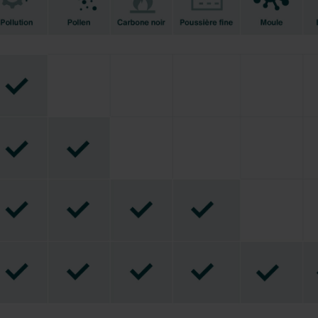
lítica de privacidad
ivacy
ndirme Sanayi ve Ticaret Limitet Şirketi: Web Sitesi Çerezleri
Privacyverklaringen
onal: Privacy Policy
atenschutz
świadczenie o ochronie danych Zehnder
ivacy Policy