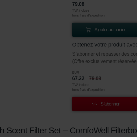
79.08
TVA incluse
hors frais d’expédition
Ajouter au panier
Obtenez votre produit ave
S’abonner et repasser des c
(Offre exclusivement réservée 
EUR
67.22
79.08
TVA incluse
hors frais d’expédition
S’abonner
sh Scent Filter Set – ComfoWell Filterb