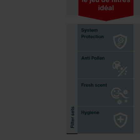
Zehnder Group Ibérica SAU: Po
Zehnder Group Italia S.r.l.: Pr
Zehnder Group İç Mekan İklimle
Zehnder Group Nederland bv: 
Zehnder Group Sales Internati
Zehnder Group Schweiz AG: D
Zehnder Polska Sp. z o.o.: O
Zehnder Group UK Limited: Pr