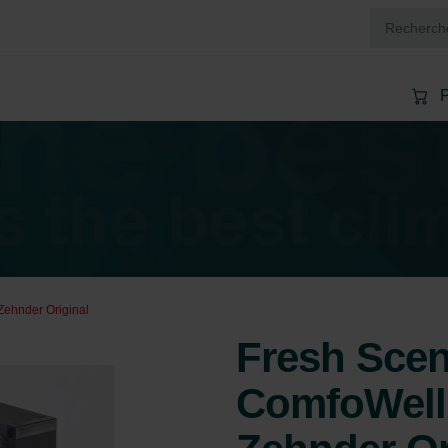
P
 Zehnder Original
Fresh Scent
ComfoWell 