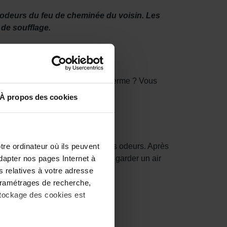
es odeurs du feu de cheminée du voisin. Les
 de soufflage.
 Ou si vous habitez à côté d’une ferme ? Vous
h Scent Filter Set de Zehnder.
À propos des cookies
tre ordinateur où ils peuvent
 dans le filtre piège les mauvaises odeurs. Après
dapter nos pages Internet à
. Le remplacer à temps permet de garder un air
s relatives à votre adresse
 paramétrages de recherche,
stockage des cookies est