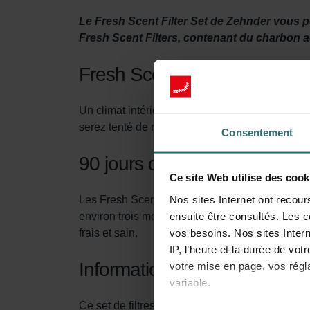
Le Fresh Scent Filter Set de Zehnder vous pe
Fresh Scent Filters, contenant du charbon act
Fresh Scent Filter set
Un climat intérieur sain passe par une ventilat
serez tenté de réduire la ventilation pour évit
Consentement
90 jours de protection
Ce site Web utilise des cook
Nos sites Internet ont recour
Les Fresh Scent Filters éliminent les odeurs, la
ensuite être consultés. Les c
environ trois mois, son efficacité diminue. Il 
vos besoins. Nos sites Intern
frais et sain.
IP, l’heure et la durée de vot
Informations techniques
votre mise en page, vos régl
variable.
Ce set de filtres contient: