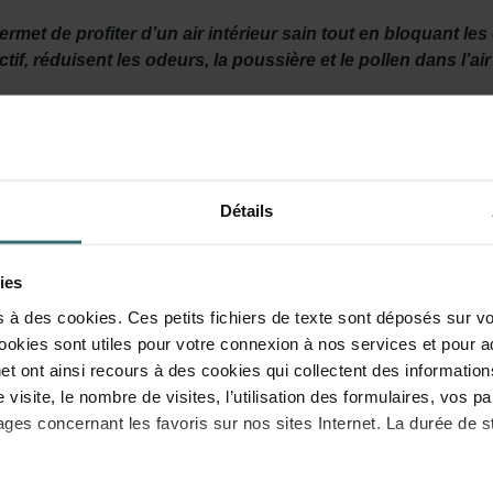
rmet de profiter d’un air intérieur sain tout en bloquant l
if, réduisent les odeurs, la poussière et le pollen dans l’air
ion suffisante. Mais si vos voisins ont une cheminée odorante ?
er les mauvaises odeurs. Ce ne sera plus nécessaire avec le Fres
Détails
ies
s à des cookies. Ces petits fichiers de texte sont déposés sur vo
 poussière et le pollen de l’air soufflé. Le charbon actif contenu
ookies sont utiles pour votre connexion à nos services et pour a
peut même relâcher les odeurs emprisonnées dans votre intérieur
et ont ainsi recours à des cookies qui collectent des information
re visite, le nombre de visites, l’utilisation des formulaires, vos
ages concernant les favoris sur nos sites Internet. La durée de 