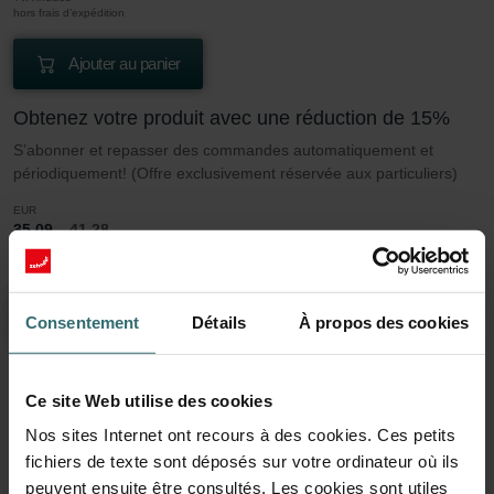
hors frais d’expédition
Ajouter au panier
Obtenez votre produit avec une réduction de 15%
S’abonner et repasser des commandes automatiquement et
périodiquement! (Offre exclusivement réservée aux particuliers)
EUR
35.09
41.28
TVA incluse
hors frais d’expédition
S’abonner
Consentement
Détails
À propos des cookies
Ce site Web utilise des cookies
En savoir plus sur notre Jeu de filtres 2x
Nos sites Internet ont recours à des cookies. Ces petits
Coarse 60% (G4)
fichiers de texte sont déposés sur votre ordinateur où ils
peuvent ensuite être consultés. Les cookies sont utiles
Cet ensemble se compose de 2x filtres Grossier 60% (G4).