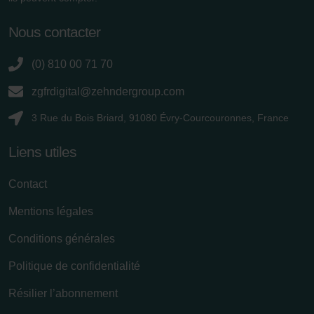
osobních údajů
Zehnder Group France: Protection des données
Nous contacter
Zehnder Group Ibérica SAU: Política de privacidad
Zehnder Group Italia S.r.l.: Privacy
(0) 810 00 71 70
Zehnder Group İç Mekan İklimlendirme Sanayi ve Ticaret
zgfrdigital@zehndergroup.com
Limitet Şirketi: Web Sitesi Çerezleri
Zehnder Group Nederland bv: Privacyverklaringen
3 Rue du Bois Briard, 91080 Évry-Courcouronnes, France
Zehnder Group Sales International: Privacy Policy
Zehnder Group Schweiz AG: Datenschutz
Liens utiles
Zehnder Polska Sp. z o.o.: Oświadczenie o ochronie
danych Zehnder
Contact
Zehnder Group UK Limited: Privacy Policy
Mentions légales
Conditions générales
Politique de confidentialité
Résilier l’abonnement