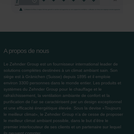
conséquence le navigateur Web utilisé afin d’empêcher
durablement tout enregistrement de cookies sur votre
ordinateur. Vous pouvez en outre effacer à tout moment
les cookies déjà enregistrés via un navigateur Web ou
tout autre logiciel correspondant. Cette opération peut
être réalisée à partir de n’importe quel navigateur Web
usuel. Si l’utilisateur concerné désactive l’enregistrement
A propos de nous
des cookies au sein du navigateur Web utilisé, il se peut
que les fonctionnalités de notre site Web ne soient plus
Le Zehnder Group est un fournisseur international leader de
disponibles dans leur intégralité.
solutions complètes destinées à un climat ambiant sain. Son
siège est à Gränichen (Suisse) depuis 1895 et il emploie
Pour plus de détails, nous vous invitons à prendre
environ 3300 personnes dans le monde entier. Les produits et
connaissance de notre politique relative aux cookies.
systèmes du Zehnder Group pour le chauffage et le
rafraîchissement, la ventilation ambiante de confort et la
purification de l’air se caractérisent par un design exceptionnel
et une efficacité énergétique élevée. Sous la devise «Toujours
Datenschutzerklärung der Zehnder Group
le meilleur climat», le Zehnder Group n’a de cesse de proposer
Zehnder Group AG: Data Privacy
le meilleur climat ambiant possible, dans le but d’être le
Zehnder Group België nv/sa: Déclarations de confidentialité
premier interlocuteur de ses clients et un partenaire sur lequel
Zehnder Group Czech Republic s.r.o.: Zásady ochrany
ils peuvent compter.