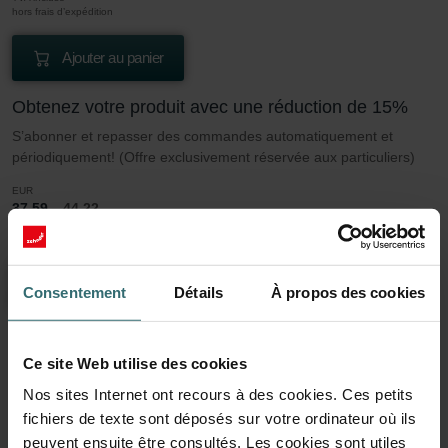
hors frais d’expédition
Ajouter au panier
Obtenez votre produit avec une réduction de 15%
S’abonner et repasser des commandes automatiquement et
périodiquement! (Offre exclusivement réservée aux particuliers)
EUR
37.59
44.22
TVA incluse
hors frais d’expédition
S’abonner
Consentement
Détails
À propos des cookies
Ce site Web utilise des cookies
En savoir plus sur notre Jeu de filtres 2x
Nos sites Internet ont recours à des cookies. Ces petits
Coarse 60% (G4)
fichiers de texte sont déposés sur votre ordinateur où ils
peuvent ensuite être consultés. Les cookies sont utiles
Cet ensemble se compose de 2x filtres Grossier 60% (G4).