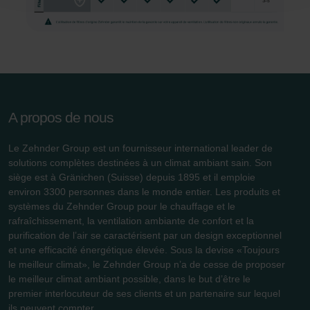
conséquence le navigateur Web utilisé afin d’empêcher
durablement tout enregistrement de cookies sur votre
ordinateur. Vous pouvez en outre effacer à tout moment
les cookies déjà enregistrés via un navigateur Web ou
tout autre logiciel correspondant. Cette opération peut
être réalisée à partir de n’importe quel navigateur Web
usuel. Si l’utilisateur concerné désactive l’enregistrement
A propos de nous
des cookies au sein du navigateur Web utilisé, il se peut
que les fonctionnalités de notre site Web ne soient plus
Le Zehnder Group est un fournisseur international leader de
disponibles dans leur intégralité.
solutions complètes destinées à un climat ambiant sain. Son
siège est à Gränichen (Suisse) depuis 1895 et il emploie
Pour plus de détails, nous vous invitons à prendre
environ 3300 personnes dans le monde entier. Les produits et
connaissance de notre politique relative aux cookies.
systèmes du Zehnder Group pour le chauffage et le
rafraîchissement, la ventilation ambiante de confort et la
purification de l’air se caractérisent par un design exceptionnel
et une efficacité énergétique élevée. Sous la devise «Toujours
Datenschutzerklärung der Zehnder Group
le meilleur climat», le Zehnder Group n’a de cesse de proposer
Zehnder Group AG: Data Privacy
le meilleur climat ambiant possible, dans le but d’être le
Zehnder Group België nv/sa: Déclarations de confidentialité
premier interlocuteur de ses clients et un partenaire sur lequel
Zehnder Group Czech Republic s.r.o.: Zásady ochrany
ils peuvent compter.