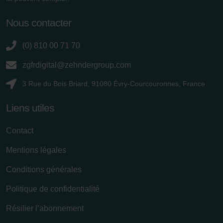
osobních údajů
Zehnder Group France: Protection des données
Nous contacter
Zehnder Group Ibérica SAU: Política de privacidad
Zehnder Group Italia S.r.l.: Privacy
(0) 810 00 71 70
Zehnder Group İç Mekan İklimlendirme Sanayi ve Ticaret
zgfrdigital@zehndergroup.com
Limitet Şirketi: Web Sitesi Çerezleri
Zehnder Group Nederland bv: Privacyverklaringen
3 Rue du Bois Briard, 91080 Évry-Courcouronnes, France
Zehnder Group Sales International: Privacy Policy
Zehnder Group Schweiz AG: Datenschutz
Liens utiles
Zehnder Polska Sp. z o.o.: Oświadczenie o ochronie
danych Zehnder
Contact
Zehnder Group UK Limited: Privacy Policy
Mentions légales
Conditions générales
Politique de confidentialité
Résilier l’abonnement