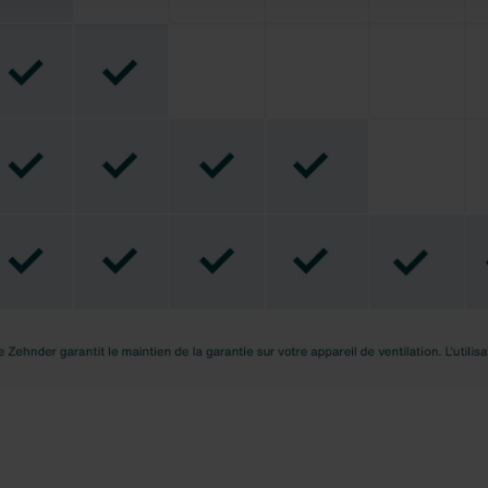
eur intégralité.
us invitons à prendre connaissance de notre politique relative a
nder Group
cy
clarations de confidentialité
 s.r.o.: Zásady ochrany osobních údajů
tion des données
lítica de privacidad
ivacy
ndirme Sanayi ve Ticaret Limitet Şirketi: Web Sitesi Çerezleri
Privacyverklaringen
onal: Privacy Policy
atenschutz
świadczenie o ochronie danych Zehnder
ivacy Policy