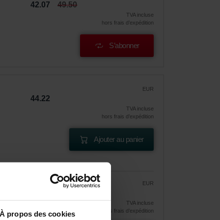
42.07
49.50
TVA incluse
hors frais d’expédition
S’abonner
EUR
44.22
TVA incluse
hors frais d’expédition
Ajouter au panier
EUR
37.59
44.22
TVA incluse
hors frais d’expédition
À propos des cookies