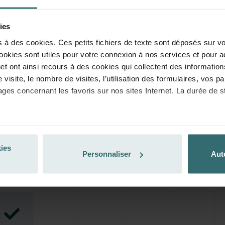
ies
s à des cookies. Ces petits fichiers de texte sont déposés sur vo
ookies sont utiles pour votre connexion à nos services et pour a
et ont ainsi recours à des cookies qui collectent des information
re visite, le nombre de visites, l’utilisation des formulaires, vos
ages concernant les favoris sur nos sites Internet. La durée de 
a fonctionnalité des cookies est l’art. 6, par. 1, al. 1 let. f du R
 que l'art 6, par. 1, al.1 let. a du Règlement général de l’UE sur
kies
nalyse le comportement des utilisateurs.
Personnaliser
Aut
 moment l’enregistrement de cookies par nos sites Internet en
in d’empêcher durablement tout enregistrement de cookies sur vo
t les cookies déjà enregistrés via un navigateur Web ou tout aut
lisée à partir de n’importe quel navigateur Web usuel. Si l’utilis
au sein du navigateur Web utilisé, il se peut que les fonctionnal