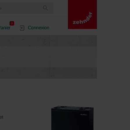
0
anier
Connexion
et 