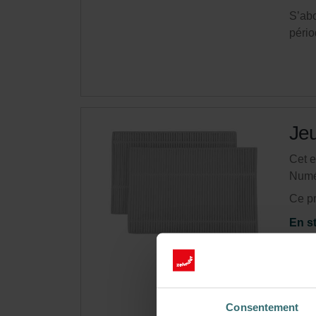
S’ab
pério
Jeu
Cet e
Numé
Ce pr
En s
Obte
S’ab
pério
Consentement