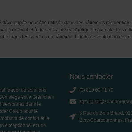
té développée pour être utilisée dans des bâtiments résidentiels
ent convivial et à une efficacité énergétique maximale. Les différ
xible dans les services du bâtiment. L'unité de ventilation de 
Nous contacter
nal leader de solutions
(0) 810 00 71 70
 Son siège est à Gränichen
zgfrdigital@zehndergro
00 personnes dans le
nder Group pour le
3 Rue du Bois Briard, 91
ambiante de confort et la
Évry-Courcouronnes, Fr
ign exceptionnel et une