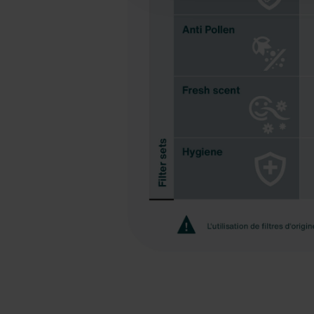
soient plus disponibles dans l
Pour plus de détails, nous vo
Datenschutzerklärung der Zeh
Zehnder Group AG: Data Priva
Zehnder Group België nv/sa: Dé
Zehnder Group Czech Republic
Zehnder Group France: Protec
Zehnder Group Ibérica SAU: Po
Zehnder Group Italia S.r.l.: Pr
Zehnder Group İç Mekan İklimle
Zehnder Group Nederland bv: 
Zehnder Group Sales Internati
Zehnder Group Schweiz AG: D
Zehnder Polska Sp. z o.o.: O
Zehnder Group UK Limited: Pr