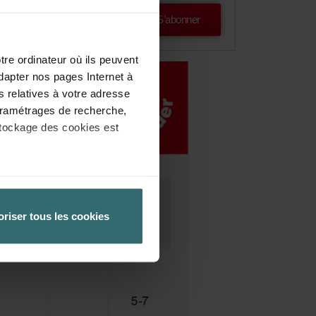
S’abonner
tre ordinateur où ils peuvent
dapter nos pages Internet à
s relatives à votre adresse
 paramétrages de recherche,
stockage des cookies est
èglement général de l’UE sur la
 la protection des données
oriser tous les cookies
 paramétrant en conséquence
tre ordinateur. Vous pouvez
re logiciel correspondant.
ateur concerné désactive
ités de notre site Web ne