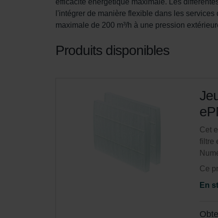
efficacité énergétique maximale. Les différentes
l'intégrer de manière flexible dans les services
maximale de 200 m³/h à une pression extérieur
Produits disponibles
Jeu
eP
Cet e
filtr
Numé
Ce pr
En s
Obte