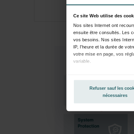
Ce site Web utilise des cook
Nos sites Internet ont recour
ensuite être consultés. Les c
vos besoins. Nos sites Intern
IP, l’heure et la durée de vot
votre mise en page, vos régl
variable.
La base juridique concernant l
protection des données, ainsi
Refuser sauf les coo
pour touts les cookies qui a
nécessaires
Vous pouvez empêcher à tout
le navigateur Web utilisé af
en outre effacer à tout momen
Cette opération peut être réa
l’enregistrement des cookies 