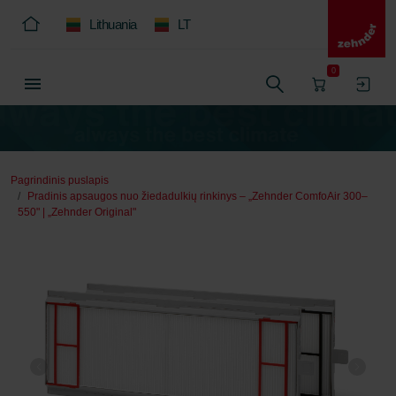
Lithuania
LT
0
Pagrindinis puslapis
Pradinis apsaugos nuo žiedadulkių rinkinys – „Zehnder ComfoAir 300–
550" | „Zehnder Original"