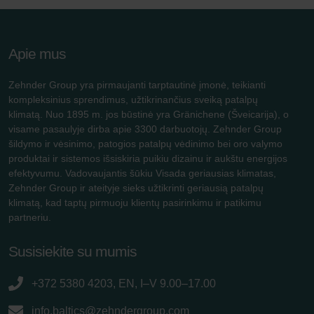
Apie mus
Zehnder Group yra pirmaujanti tarptautinė įmonė, teikianti
kompleksinius sprendimus, užtikrinančius sveiką patalpų
klimatą. Nuo 1895 m. jos būstinė yra Gränichene (Šveicarija), o
visame pasaulyje dirba apie 3300 darbuotojų. Zehnder Group
šildymo ir vėsinimo, patogios patalpų vėdinimo bei oro valymo
produktai ir sistemos išsiskiria puikiu dizainu ir aukštu energijos
efektyvumu. Vadovaujantis šūkiu Visada geriausias klimatas,
Zehnder Group ir ateityje sieks užtikrinti geriausią patalpų
klimatą, kad taptų pirmuoju klientų pasirinkimu ir patikimu
partneriu.
Susisiekite su mumis
+372 5380 4203, EN, I–V 9.00–17.00
info.baltics@zehndergroup.com