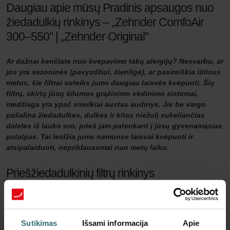
Daugiau apie mūsų Pradinis apsaugos nuo
žiedadulkių rinkinys – „Zehnder ComfoAir
300–550" | „Zehnder Original"
Ar dažnai kenčiate nuo kvėpavimo takų alergijų? Nesvarbu, ar
jos yra sezoninės (pavyzdžiui, šienligė), ar pasireiškia ištisus
metus, šie filtrai suteiks jums daugiau laisvės kvėpuoti. Šių
filtrų, skirtų jūsų šilumos grąžinimo vėdinimo sistemai,
medžiaga yra ypač smulkiai austas audinys. Jie be vargo
pašalina žiedadulkes, dulkes ir kitas niežulį sukeliančias
daleles iš lauko oro, prieš jam patenkant į jūsų gyvenamąsias
patalpas. Tai leidžia jums namuose laisvai kvėpuoti ir
atsipalaiduoti, nepriklausomai nuo metų laiko.
Priešžiedadulkinių filtrų rinkinys
Ore plintančios dalelės, pavyzdžiui, žolių ir medžių žiedadulkės,
žemės ūkio dulkės, akmens dulkės ir dalelės iš malkinių krosnių,
patenka į kvėpavimo sistemą. Ten jos gali sukelti dirginimą ir net
Sutikimas
Išsami informacija
Apie
išprovokuoti alergines reakcijas. Ypač kenčia žmonės, turintys