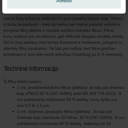
Pasibaigus šiam laikotarpiui, filtro įdėklai būna prisotinti ir juos
Atmesti
reikia pakeisti. Filtro rėmeliai gali būti naudojami pakartotinai.
Tinkamai prižiūrėdami savo vėdinimo sistemą, užtikrinate, kad jūsų
namai būtų tinkamai vėdinami ir į juos patektų švarus oras. Vienas
iš būdų tai padaryti – bent du kartus per metus pakeisti vėdinimo
įrenginio filtrų įdėklus ir naudoti aukštos kokybės filtrus. Filtrai,
kurių audinys yra smulkesnis, gali išfiltruoti daugiau smulkių dalelių.
Dėl to jūsų patalpų oras tampa švaresnis ir sveikesnis, palyginti su
stambių filtrų naudojimu. Tai taip pat reiškia, kad filtrai greičiau
prisotinami ir juos teks keisti anksčiau (maždaug po 5–6 mėnesių).
Techninė informacija
Šį filtrų rinkinį sudaro:
1 vnt. priešžiedadulkinis filtras (įdėklas): jis taip pat žinomas
kaip ePM10 50 % (ISO 16890) arba M5 (EN 779:2012). Iš
oro pašalinama mažiausiai 50 % dalelių, kurių dydis yra
nuo 0,3 iki 2,5 µm.
1 vnt. sistemos apsaugos filtras (įdėklas). Jis taip pat
žinomas kaip stambusis G4 filtras, 60 % (ISO 16890): iš oro
pašalinama mažiausiai 60 % dalelių, didesnių nei 10