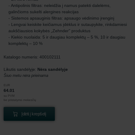
- Antipolinis filtras: neleidžia į namus patekti dalelėms,
galinčioms sukelti alergines reakcijas
- Sistemos apsauginis filtras: apsaugo vėdinimo įrenginį
- Lengvai keiskite keičiamus įdėklus ir sutaupykite, rinkdamiesi
aukščiausios kokybės „Zehnder" produktus
- Kiekio nuolaida: 5 ir daugiau komplektų – 5 %, 10 ir daugiau
komplektų – 10 %
Katalogo numeris: 400102111
Likutis sandėlyje:
Nėra sandėlyje
Šiuo metu nėra prieinama
EUR
64.01
su PVM
be pristatymo mokesčių
Įdėti į krepšelį