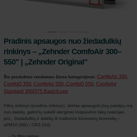
Pradinis apsaugos nuo žiedadulkių
rinkinys – „Zehnder ComfoAir 300–
550" | „Zehnder Original"
ComfoAir 350,
Šis produktas randamas šiose kategorijose:
ComfoD 350
ComfoAir 550, ComfoD 550
ComfoAir
,
,
Standard 300/375 Basic/Luxe
Filtrų rinkinys (pradinis rinkinys), skirtas apsaugoti jūsų patalpų orą
nuo dalelių, galinčių sukelti alergines kvėpavimo takų reakcijas,
pvz., žiedadulkių ir dalelių iš malkomis kūrenamų krosnelių –
ePM10 (M5) / CRS (G4)
- 2x filtro rėmas