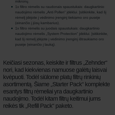
mikronų.
1x filtro rėmelis su raudonais spaustukais: daugkartinio
naudojimo rėmelis „Anti Pollen“ įdėklui. Įsitikinkite, kad šį
rėmelį įdėjote į vėdinimo įrenginį tiekiamo oro pusėje
(einančio į jūsų kambarius).
1x filtro rėmelis su juodais spaustukais: daugkartinio
naudojimo rėmelis „System Protection“ įdėklui. Įsitikinkite,
kad šį rėmelį įdėjote į vėdinimo įrenginį ištraukiamo oro
pusėje (einančio į lauką).
Keičiasi sezonas, keiskite ir filtrus „Zehnder“
nori, kad kiekvienas namuose galėtų laisvai
kvėpuoti. Todėl siūlome platų filtrų rinkinių
asortimentą. Šiame „Starter Pack“ komplekte
esantys filtrų rėmeliai yra daugkartinio
naudojimo. Todėl kitam filtrų keitimui jums
reikės tik „Refill Pack“ paketo.