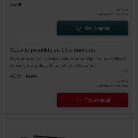
55.96
su PVM
be pristatymo mokesčių
Įdėti į krepšelį
Gaukite produktą su 15% nuolaida
Prenumeruokite ir užsisakykite automatiškai bei periodiškai!
(Pasiūlymas galioja tik privatiems klientams)
EUR
47.57
55.96
su PVM
be pristatymo mokesčių
Prenumeruoti