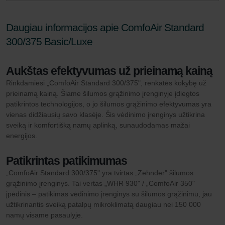
Daugiau informacijos apie ComfoAir Standard
300/375 Basic/Luxe
Aukštas efektyvumas už prieinamą kainą
Rinkdamiesi „ComfoAir Standard 300/375", renkatės kokybę už
prieinamą kainą. Šiame šilumos grąžinimo įrenginyje įdiegtos
patikrintos technologijos, o jo šilumos grąžinimo efektyvumas yra
vienas didžiausių savo klasėje. Šis vėdinimo įrenginys užtikrina
sveiką ir komfortišką namų aplinką, sunaudodamas mažai
energijos.
Patikrintas patikimumas
„ComfoAir Standard 300/375" yra tvirtas „Zehnder" šilumos
grąžinimo įrenginys. Tai vertas „WHR 930" / „ComfoAir 350"
įpėdinis – patikimas vėdinimo įrenginys su šilumos grąžinimu, jau
užtikrinantis sveiką patalpų mikroklimatą daugiau nei 150 000
namų visame pasaulyje.