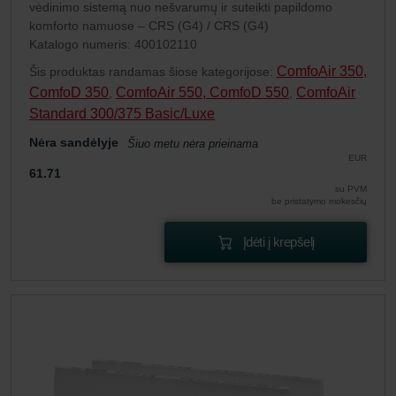
vėdinimo sistemą nuo nešvarumų ir suteikti papildomo
komforto namuose – CRS (G4) / CRS (G4)
Katalogo numeris: 400102110
ComfoAir 350,
Šis produktas randamas šiose kategorijose:
ComfoD 350
ComfoAir 550, ComfoD 550
ComfoAir
,
,
Standard 300/375 Basic/Luxe
Nėra sandėlyje
Šiuo metu nėra prieinama
EUR
61.71
su PVM
be pristatymo mokesčių
Įdėti į krepšelį