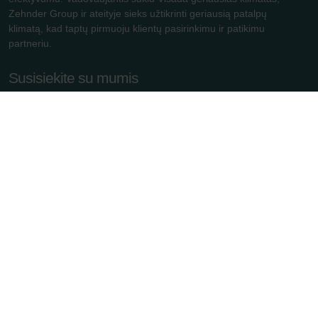
Zehnder Group ir ateityje sieks užtikrinti geriausią patalpų
klimatą, kad taptų pirmuoju klientų pasirinkimu ir patikimu
partneriu.
Susisiekite su mumis
+372 5380 4203, EN, I–V 9.00–17.00
info.baltics@zehndergroup.com
Rannamõisa tee 38d, 13516 Tallinn, Estonia
Naudingos nuorodos
Kontaktai
Naudojimo sąlygos
Privatumo politika
Atsisakyti prenumeratos