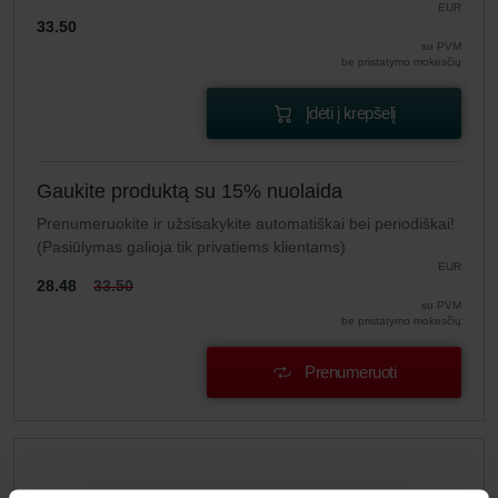
EUR
33.50
su PVM
be pristatymo mokesčių
Įdėti į krepšelį
Gaukite produktą su 15% nuolaida
Prenumeruokite ir užsisakykite automatiškai bei periodiškai!
(Pasiūlymas galioja tik privatiems klientams)
EUR
28.48
33.50
su PVM
be pristatymo mokesčių
Prenumeruoti