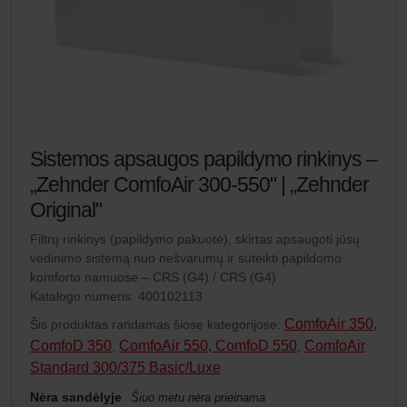
Sistemos apsaugos papildymo rinkinys –
„Zehnder ComfoAir 300-550" | „Zehnder
Original"
Filtrų rinkinys (papildymo pakuotė), skirtas apsaugoti jūsų
vėdinimo sistemą nuo nešvarumų ir suteikti papildomo
komforto namuose – CRS (G4) / CRS (G4)
Katalogo numeris: 400102113
ComfoAir 350,
Šis produktas randamas šiose kategorijose:
ComfoD 350
ComfoAir 550, ComfoD 550
ComfoAir
,
,
Standard 300/375 Basic/Luxe
Nėra sandėlyje
Šiuo metu nėra prieinama