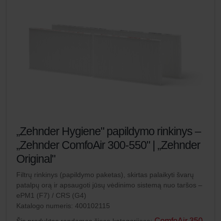
„Zehnder Hygiene" papildymo rinkinys –
„Zehnder ComfoAir 300-550" | „Zehnder
Original"
Filtrų rinkinys (papildymo paketas), skirtas palaikyti švarų
patalpų orą ir apsaugoti jūsų vėdinimo sistemą nuo taršos –
ePM1 (F7) / CRS (G4)
Katalogo numeris: 400102115
ComfoAir 350,