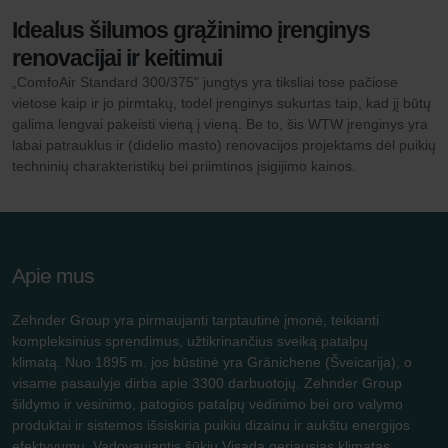
Idealus šilumos grąžinimo įrenginys
renovacijai ir keitimui
„ComfoAir Standard 300/375" jungtys yra tiksliai tose pačiose
vietose kaip ir jo pirmtakų, todėl įrenginys sukurtas taip, kad jį būtų
galima lengvai pakeisti vieną į vieną. Be to, šis WTW įrenginys yra
labai patrauklus ir (didelio masto) renovacijos projektams dėl puikių
techninių charakteristikų bei priimtinos įsigijimo kainos.
Apie mus
Zehnder Group yra pirmaujanti tarptautinė įmonė, teikianti
kompleksinius sprendimus, užtikrinančius sveiką patalpų
klimatą. Nuo 1895 m. jos būstinė yra Gränichene (Šveicarija), o
visame pasaulyje dirba apie 3300 darbuotojų. Zehnder Group
šildymo ir vėsinimo, patogios patalpų vėdinimo bei oro valymo
produktai ir sistemos išsiskiria puikiu dizainu ir aukštu energijos
efektyvumu. Vadovaujantis šūkiu Visada geriausias klimatas,