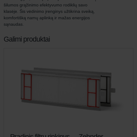
šilumos grąžinimo efektyvumo rodiklių savo 
klasėje. Šis vėdinimo įrenginys užtikrina sveiką, 
komfortišką namų aplinką ir mažas energijos 
sąnaudas.
Galimi produktai
Pradinis filtrų rinkinys – „Zehnder