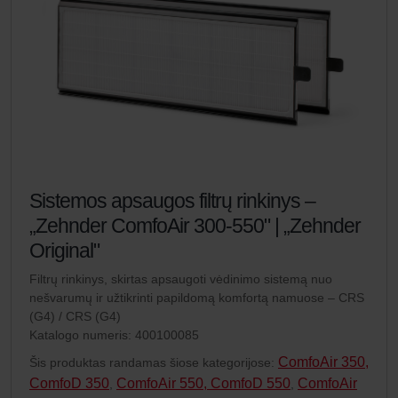
Sistemos apsaugos filtrų rinkinys –
„Zehnder ComfoAir 300-550" | „Zehnder
Original"
Filtrų rinkinys, skirtas apsaugoti vėdinimo sistemą nuo
nešvarumų ir užtikrinti papildomą komfortą namuose – CRS
(G4) / CRS (G4)
Katalogo numeris: 400100085
ComfoAir 350,
Šis produktas randamas šiose kategorijose:
ComfoD 350
ComfoAir 550, ComfoD 550
ComfoAir
,
,