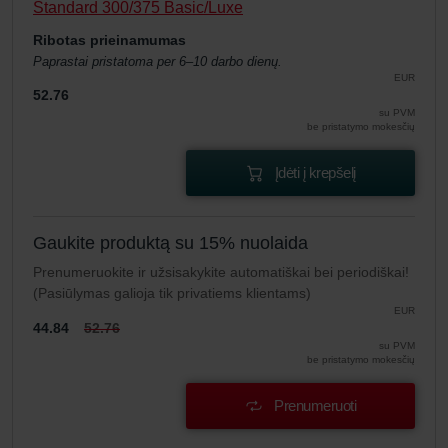
Standard 300/375 Basic/Luxe
Ribotas prieinamumas
Paprastai pristatoma per 6–10 darbo dienų.
EUR
52.76
su PVM
be pristatymo mokesčių
Įdėti į krepšelį
Gaukite produktą su 15% nuolaida
Prenumeruokite ir užsisakykite automatiškai bei periodiškai!
(Pasiūlymas galioja tik privatiems klientams)
EUR
44.84
52.76
su PVM
be pristatymo mokesčių
Prenumeruoti