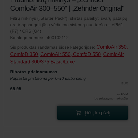
ComfoAir 300–550" | „Zehnder Original"
Filtrų rinkinys („Starter Pack"), skirtas palaikyti švarų patalpų
orą ir apsaugoti jūsų vėdinimo sistemą nuo taršos – ePM1
(F7) / CRS (G4)
Katalogo numeris: 400102112
ComfoAir 350,
Šis produktas randamas šiose kategorijose:
ComfoD 350
ComfoAir 550, ComfoD 550
ComfoAir
,
,
Standard 300/375 Basic/Luxe
Ribotas prieinamumas
Paprastai pristatoma per 6–10 darbo dienų.
EUR
65.95
su PVM
be pristatymo mokesčių
Įdėti į krepšelį