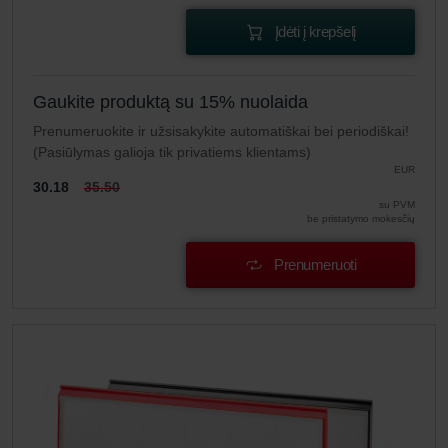
Įdėti į krepšelį
Gaukite produktą su 15% nuolaida
Prenumeruokite ir užsisakykite automatiškai bei periodiškai!
(Pasiūlymas galioja tik privatiems klientams)
EUR
30.18
35.50
su PVM
be pristatymo mokesčių
Prenumeruoti