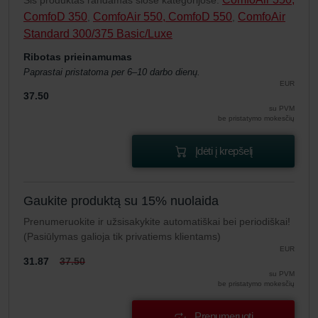
Šis produktas randamas šiose kategorijose:
ComfoD 350
ComfoAir 550, ComfoD 550
ComfoAir
,
,
Standard 300/375 Basic/Luxe
Ribotas prieinamumas
Paprastai pristatoma per 6–10 darbo dienų.
EUR
37.50
su PVM
be pristatymo mokesčių
Įdėti į krepšelį
Gaukite produktą su 15% nuolaida
Prenumeruokite ir užsisakykite automatiškai bei periodiškai!
(Pasiūlymas galioja tik privatiems klientams)
EUR
31.87
37.50
su PVM
be pristatymo mokesčių
Prenumeruoti