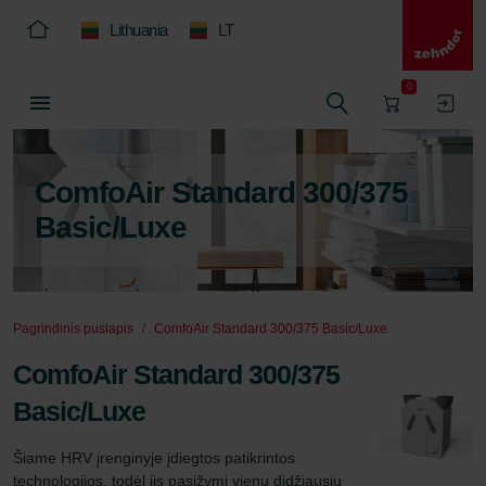
Lithuania
LT
0
ComfoAir Standard 300/375
Basic/Luxe
Pagrindinis puslapis
ComfoAir Standard 300/375 Basic/Luxe
ComfoAir Standard 300/375
Basic/Luxe
Šiame HRV įrenginyje įdiegtos patikrintos 
technologijos, todėl jis pasižymi vienu didžiausių 