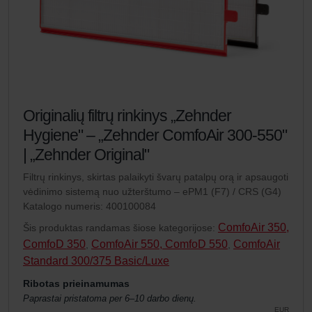
Originalių filtrų rinkinys „Zehnder
Hygiene" – „Zehnder ComfoAir 300-550"
| „Zehnder Original"
Filtrų rinkinys, skirtas palaikyti švarų patalpų orą ir apsaugoti
vėdinimo sistemą nuo užterštumo – ePM1 (F7) / CRS (G4)
Katalogo numeris: 400100084
ComfoAir 350,
Šis produktas randamas šiose kategorijose:
ComfoD 350
ComfoAir 550, ComfoD 550
ComfoAir
,
,
Standard 300/375 Basic/Luxe
Ribotas prieinamumas
Paprastai pristatoma per 6–10 darbo dienų.
EUR