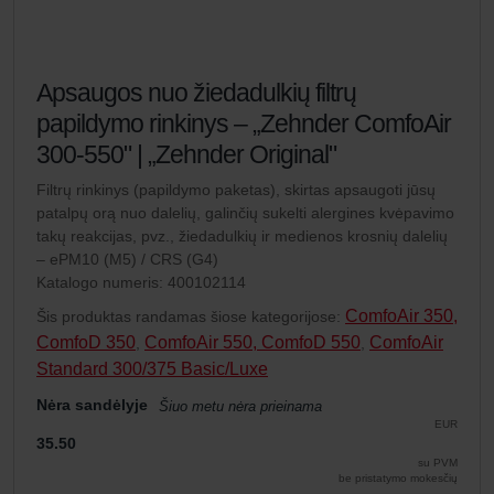
Apsaugos nuo žiedadulkių filtrų
papildymo rinkinys – „Zehnder ComfoAir
300-550" | „Zehnder Original"
Filtrų rinkinys (papildymo paketas), skirtas apsaugoti jūsų
patalpų orą nuo dalelių, galinčių sukelti alergines kvėpavimo
takų reakcijas, pvz., žiedadulkių ir medienos krosnių dalelių
– ePM10 (M5) / CRS (G4)
Katalogo numeris: 400102114
ComfoAir 350,
Šis produktas randamas šiose kategorijose:
ComfoD 350
ComfoAir 550, ComfoD 550
ComfoAir
,
,
Standard 300/375 Basic/Luxe
Nėra sandėlyje
Šiuo metu nėra prieinama
EUR
35.50
su PVM
be pristatymo mokesčių