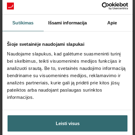
Sutikimas
Išsami informacija
Apie
Šioje svetainėje naudojami slapukai
Naudojame slapukus, kad galėtume suasmeninti turinį
bei skelbimus, teikti visuomeninės medijos funkcijas ir
analizuoti srautą. Be to, svetainės naudojimo informaciją
Pradinis apsaugos nuo žiedadulkių
bendriname su visuomeninės medijos, reklamavimo ir
rinkinys – „Zehnder ComfoAir 300–550" |
analizės partneriais, kurie gali ją pridėti prie kitos jūsų
„Zehnder Original"
pateiktos arba naudojant paslaugas surinktos
informacijos.
Filtrų rinkinys (pradinis rinkinys), skirtas apsaugoti jūsų
patalpų orą nuo dalelių, galinčių sukelti alergines kvėpavimo
takų reakcijas, pvz., žiedadulkių ir dalelių iš malkomis
kūrenamų krosnelių – ePM10 (M5) / CRS (G4)
Katalogo numeris: 400102111
Leisti visus
ComfoAir 350,
Šis produktas randamas šiose kategorijose: