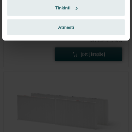
ComfoD 350
ComfoAir 550, ComfoD 550
ComfoAir
,
,
Tinkinti
Standard 300/375 Basic/Luxe
Nėra sandėlyje
Šiuo metu nėra prieinama
EUR
Atmesti
64.01
su PVM
be pristatymo mokesčių
Įdėti į krepšelį