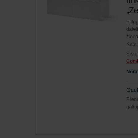
rin
„Ze
Filtr
dalel
žieda
Kata
Šis p
Comf
Nėra
Gauk
Prenu
galio