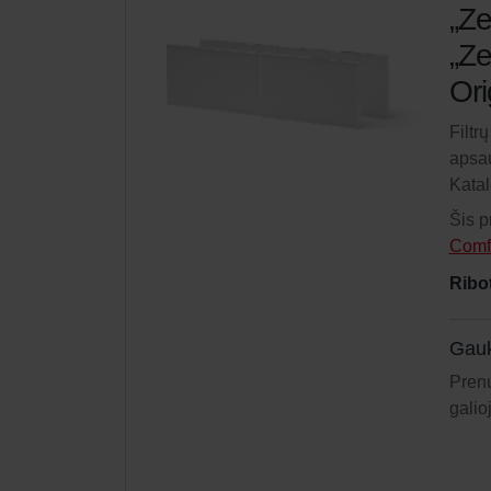
„Ze
„Ze
Ori
Filtr
apsau
Kata
Šis p
Comf
Ribo
Gauk
Prenu
galio