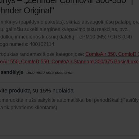
kinys – „Zehnder ComfoAir 300-550" |
hnder Original"
ų rinkinys (papildymo paketas), skirtas apsaugoti jūsų patalpų or
ių, galinčių sukelti alergines kvėpavimo takų reakcijas, pvz.,
dulkių ir medienos krosnių dalelių – ePM10 (M5) / CRS (G4)
logo numeris: 400102114
roduktas randamas šiose kategorijose:
ComfoAir 350, ComfoD 
oAir 550, ComfoD 550
,
ComfoAir Standard 300/375 Basic/Luxe
 sandėlyje
Šiuo metu nėra prieinama
ite produktą su 15% nuolaida
meruokite ir užsisakykite automatiškai bei periodiškai! (Pasiūl
ja tik privatiems klientams)