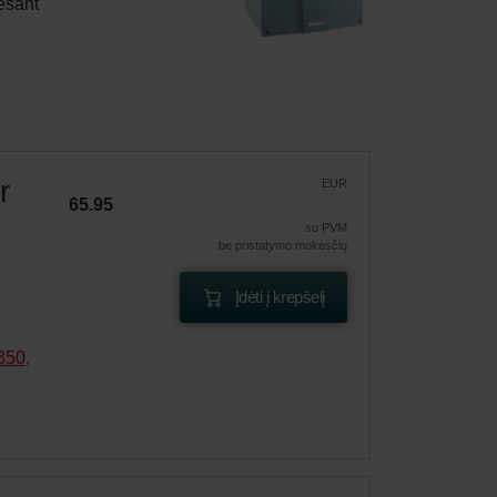
esant 
r
EUR
65.95
su PVM
be pristatymo mokesčių
Įdėti į krepšelį
350
,