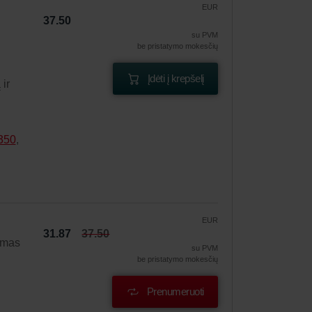
EUR
37.50
su PVM
be pristatymo mokesčių
Įdėti į krepšelį
 ir
350
,
EUR
31.87
37.50
ymas
su PVM
be pristatymo mokesčių
Prenumeruoti