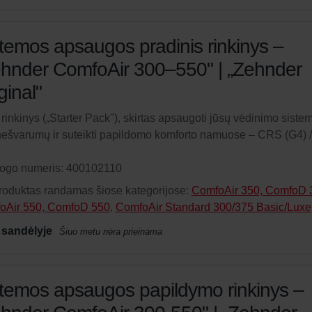
temos apsaugos pradinis rinkinys –
hnder ComfoAir 300–550" | „Zehnder
ginal"
ų rinkinys („Starter Pack"), skirtas apsaugoti jūsų vėdinimo siste
ešvarumų ir suteikti papildomo komforto namuose – CRS (G4)
logo numeris: 400102110
roduktas randamas šiose kategorijose:
ComfoAir 350, ComfoD 
oAir 550, ComfoD 550
,
ComfoAir Standard 300/375 Basic/Luxe
 sandėlyje
Šiuo metu nėra prieinama
temos apsaugos papildymo rinkinys –