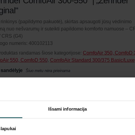
hnder ComfoAir 300-550" | „Zehnder
ginal"
ų rinkinys (papildymo pakuotė), skirtas apsaugoti jūsų vėdinimo
mą nuo nešvarumų ir suteikti papildomo komforto namuose – 
/ CRS (G4)
logo numeris: 400102113
roduktas randamas šiose kategorijose:
ComfoAir 350, ComfoD 
oAir 550, ComfoD 550
,
ComfoAir Standard 300/375 Basic/Luxe
 sandėlyje
Šiuo metu nėra prieinama
ite produktą su 15% nuolaida
meruokite ir užsisakykite automatiškai bei periodiškai! (Pasiūl
ja tik privatiems klientams)
Išsami informacija
slapukai