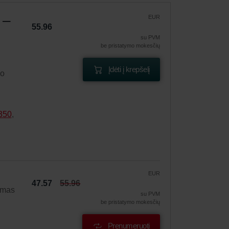
 –
EUR
55.96
su PVM
be pristatymo mokesčių
Įdėti į krepšelį
mo
350
,
EUR
47.57
55.96
ymas
su PVM
be pristatymo mokesčių
Prenumeruoti