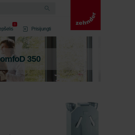
0
epšelis
Prisijungti
ComfoD 350