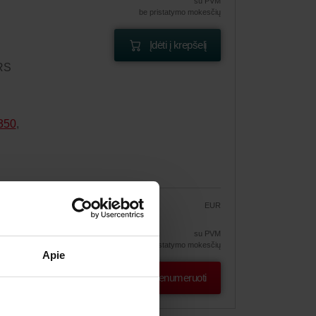
su PVM
be pristatymo mokesčių
Įdėti į krepšelį
CRS
350
,
EUR
28.48
33.50
ymas
su PVM
be pristatymo mokesčių
Apie
Prenumeruoti