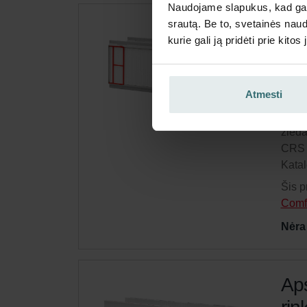
Naudojame slapukus, kad galė
srautą. Be to, svetainės nau
Pra
kurie gali ją pridėti prie kit
„Ze
Ori
Atmesti
Filtr
dalel
žieda
CRS 
Kata
Šis p
Comf
Nėra
Aps