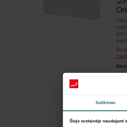
„Ze
Ori
Filtr
siste
(G4) 
Kata
Šis p
Comf
Nėra
Gauk
Prenu
galio
Sutikimas
Šioje svetainėje naudojami 