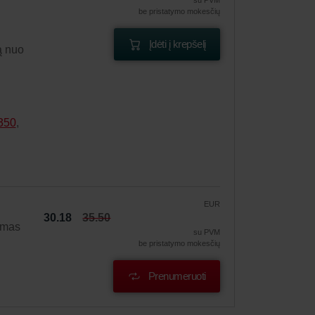
su PVM
be pristatymo mokesčių
Įdėti į krepšelį
ą nuo
350
,
EUR
30.18
35.50
ymas
su PVM
be pristatymo mokesčių
Prenumeruoti