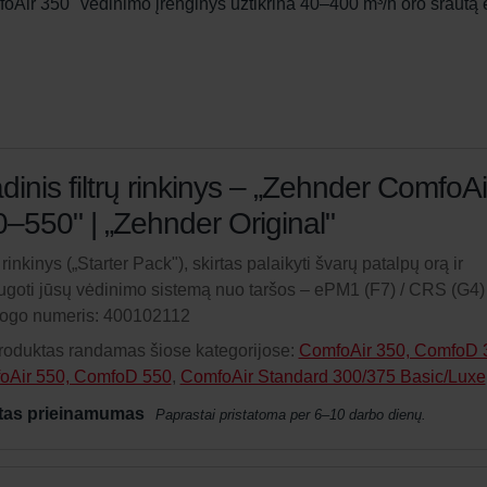
mfoAir 350" vėdinimo įrenginys užtikrina 40–400 m³/h oro srautą 
dinis filtrų rinkinys – „Zehnder ComfoAi
–550" | „Zehnder Original"
ų rinkinys („Starter Pack"), skirtas palaikyti švarų patalpų orą ir
goti jūsų vėdinimo sistemą nuo taršos – ePM1 (F7) / CRS (G4)
logo numeris: 400102112
roduktas randamas šiose kategorijose:
ComfoAir 350, ComfoD 
oAir 550, ComfoD 550
,
ComfoAir Standard 300/375 Basic/Luxe
tas prieinamumas
Paprastai pristatoma per 6–10 darbo dienų.