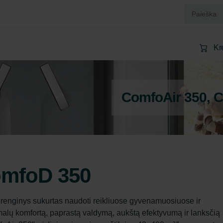
Kr
ComfoAir 350, 
omfoD 350
renginys sukurtas naudoti reikliuose gyvenamuosiuose ir 
alų komfortą, paprastą valdymą, aukštą efektyvumą ir lanksčią 