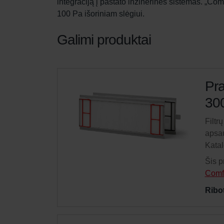
integraciją į pastato inžinerines sistemas. „Co
100 Pa išoriniam slėgiui.
Galimi produktai
Pra
300
Filtr
apsau
Kata
Šis p
Comf
Ribo