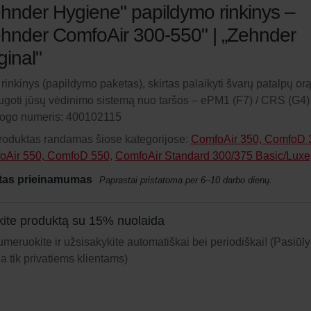
hnder Hygiene" papildymo rinkinys –
hnder ComfoAir 300-550" | „Zehnder
ginal"
ų rinkinys (papildymo paketas), skirtas palaikyti švarų patalpų orą
goti jūsų vėdinimo sistemą nuo taršos – ePM1 (F7) / CRS (G4)
logo numeris: 400102115
roduktas randamas šiose kategorijose:
ComfoAir 350, ComfoD 
oAir 550, ComfoD 550
,
ComfoAir Standard 300/375 Basic/Luxe
tas prieinamumas
Paprastai pristatoma per 6–10 darbo dienų.
ite produktą su 15% nuolaida
meruokite ir užsisakykite automatiškai bei periodiškai! (Pasiūl
ja tik privatiems klientams)