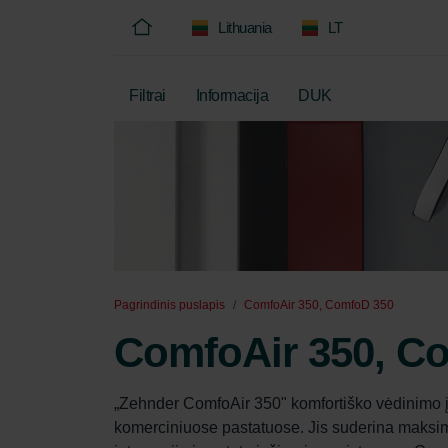
Lithuania
LT
Filtrai
Informacija
DUK
Pagrindinis puslapis
ComfoAir 350, ComfoD 350
ComfoAir 350, C
„Zehnder ComfoAir 350" komfortiško vėdinimo į
komerciniuose pastatuose. Jis suderina maksim