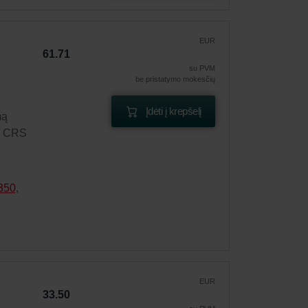
EUR
61.71
su PVM
be pristatymo mokesčių
Įdėti į krepšelį
mą
 / CRS
350
,
EUR
33.50