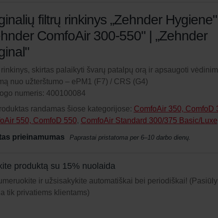
ginalių filtrų rinkinys „Zehnder Hygiene"
hnder ComfoAir 300-550" | „Zehnder
ginal"
ų rinkinys, skirtas palaikyti švarų patalpų orą ir apsaugoti vėdini
mą nuo užterštumo – ePM1 (F7) / CRS (G4)
logo numeris: 400100084
roduktas randamas šiose kategorijose:
ComfoAir 350, ComfoD 
oAir 550, ComfoD 550
,
ComfoAir Standard 300/375 Basic/Luxe
tas prieinamumas
Paprastai pristatoma per 6–10 darbo dienų.
ite produktą su 15% nuolaida
meruokite ir užsisakykite automatiškai bei periodiškai! (Pasiūl
ja tik privatiems klientams)