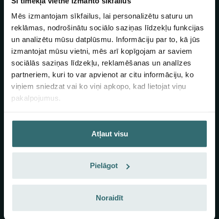
Šī tīmekļa vietne izmanto sīkfailus
Zehnder Group ir vadošais starptautiskais veselīga iekštelpu
Mēs izmantojam sīkfailus, lai personalizētu saturu un
klimata kompleksu risinājumu piegādātājs. Kopš 1895. gada
reklāmas, nodrošinātu sociālo saziņas līdzekļu funkcijas
uzņēmuma galvenā mītne atrodas Grānihenā (Šveice), un tajā
un analizētu mūsu datplūsmu. Informāciju par to, kā jūs
visā pasaulē strādā aptuveni 3300 darbinieki. Zehnder Group
produktus un sistēmas apkurei un dzesēšanai, komfortablai
izmantojat mūsu vietni, mēs arī kopīgojam ar saviem
iekštelpu ventilācijai un gaisa attīrīšanai raksturo izcilais dizains
sociālās saziņas līdzekļu, reklamēšanas un analīzes
un augsta energoefektivitāte. Saskaņā ar moto „Vienmēr
partneriem, kuri to var apvienot ar citu informāciju, ko
labākais klimats” Zehnder Group arī turpmāk centīsies
viņiem sniedzat vai ko viņi apkopo, kad lietojat viņu
nodrošināt labāko iekštelpu klimatu, lai kļūtu par klientu pirmās
pakalpojumus.
izvēles partneri, uz kuru var paļauties.
Sazināties ar mums
Atļaut visu
+372 5380 4203, EN, P.–Pk. 9.00–17.00
Pielāgot
info.baltics@zehndergroup.com
Rannamõisa tee 38d, 13516 Tallinn, Estonia
Noraidīt
Noderīgas saites