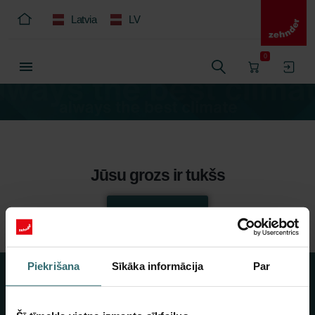
Latvia
LV
0
Jūsu grozs ir tukšs
Turpināt iepirkties
Piekrišana
Sīkāka informācija
Par
Par mums